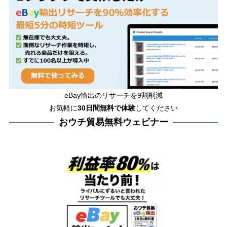
eBay輸出のリサーチを9割削減
お気軽に
30日間
無料で体験
してください
おウチ貿易無料ウェビナー