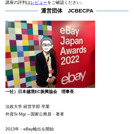
講座の評判は
レビュー
をご確認ください。
運営団体 JCBECPA
一社）日本越境EC振興協会 理事長
法政大学 経営学部 卒業
外資Sr.Mgr→国家公務員・著者
2013年：eBay輸出を開始