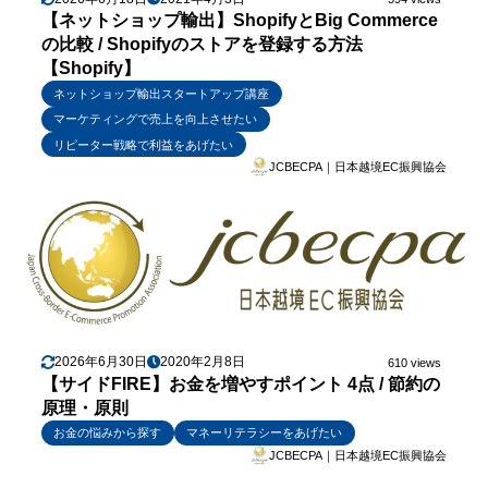
【ネットショップ輸出】ShopifyとBig Commerce
の比較 / Shopifyのストアを登録する方法
【Shopify】
ネットショップ輸出スタートアップ講座
マーケティングで売上を向上させたい
リピーター戦略で利益をあげたい
JCBECPA｜日本越境EC振興協会
2026年6月30日
2020年2月8日
610 views
【サイドFIRE】お金を増やすポイント 4点 / 節約の
原理・原則
お金の悩みから探す
マネーリテラシーをあげたい
JCBECPA｜日本越境EC振興協会