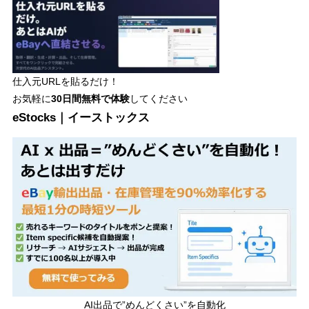
仕入元URLを貼るだけ！
お気軽に
30日間
無料で体験
してください
eStocks｜イーストックス
AI出品で”めんどくさい”を自動化