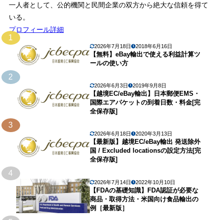
一人者として、公的機関と民間企業の双方から絶大な信頼を得て
いる。
プロフィール詳細
1
2026年7月18日
2018年6月16日
【無料】eBay輸出で使える利益計算ツ
ールの使い方
2
2026年6月3日
2019年9月8日
【越境EC/eBay輸出】日本郵便EMS・
国際エアパケットの到着日数・料金[完
全保存版]
3
2026年6月18日
2020年3月13日
【最新版】越境EC/eBay輸出 発送除外
国 / Excluded locationsの設定方法[完
全保存版]
4
2026年7月14日
2022年10月10日
【FDAの基礎知識】FDA認証が必要な
商品・取得方法・米国向け食品輸出の
例［最新版］