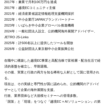
2017年：兼業で月利100万円を達成
2017年：越境ECコミュニティ主催
2021年：経済産業省認定情報処理支援機関採択
2022年：中小企業庁JAPANブランドパートナー
2023年：いばらき中小企業グローバル推進機構
2024年：一般社団法人設立、公的機関海外展開アドバイザー、
JETRO JS-Links
2025年：計500名以上に提供したツールを開放
2026年：公益財団法人東京都中小企業振興公社
在職中に構築した越境EC事業と高配当株で富裕層・配当生活で経
済的基盤を確立し、早期退職。
その後、実業と行政の両方を知る稀有な人材として国に登用され
る。
現在は、その実績と専門性が国に認められ、公的機関のアドバイ
ザーとして企業の海外展開を支援。
行政、業界団体など大規模セミナーへの登壇多数。
「国策」と「現場」をつなぐ『越境EC × AIソリューション』の第