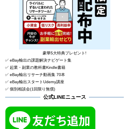
豪華5大特典プレゼント!
✅ eBay輸出の課題解決ナビゲート集
✅ 起業・副業の教科書Kindle書籍
✅ eBay輸出リサーチ動画集 70本
✅ eBay輸出スタートUdemy講座
✅ 個別相談会(1回限り無償)
公式LINEニュース