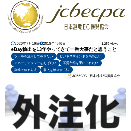
2026年7月16日
2018年4月6日
1,259 views
eBay輸出を13年やってきて一番大事だと思うこと
ツールを活用して稼ぎたい
ビジネスマインドを高めたい
マネーリテラシーをあげたい
不労所得を手にいれたい
副業で稼ぐ方法
収入を増やす方法
JCBECPA｜日本越境EC振興協会