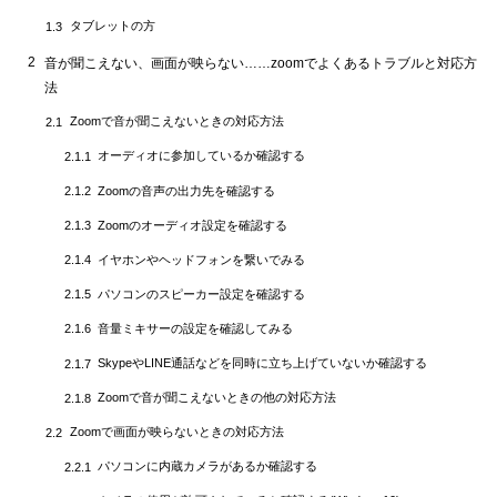
タブレットの方
1.3
Zoomミーティング中にハウリングが起きた場合の対応方法
2.4
2
音が聞こえない、画面が映らない……zoomでよくあるトラブルと対応方
【事前対応】Zoomが正常に使えるかをテストする
2.5
法
テストミーティングを実施する
2.5.1
Zoomで音が聞こえないときの対応方法
2.1
Zoomアプリの設定画面でマイク・スピーカーをテストする
2.5.2
オーディオに参加しているか確認する
2.1.1
Zoomの設定画面でカメラを確認する
2.5.3
Zoomの音声の出力先を確認する
2.1.2
どの方法でもうまくいかなかったら?
2.6
Zoomのオーディオ設定を確認する
2.1.3
3
【まとめ】トラブルに冷静に対応することで信頼が得られること
イヤホンやヘッドフォンを繋いでみる
2.1.4
も
パソコンのスピーカー設定を確認する
2.1.5
音量ミキサーの設定を確認してみる
2.1.6
SkypeやLINE通話などを同時に立ち上げていないか確認する
2.1.7
Zoomで音が聞こえないときの他の対応方法
2.1.8
Zoomで画面が映らないときの対応方法
2.2
パソコンに内蔵カメラがあるか確認する
2.2.1