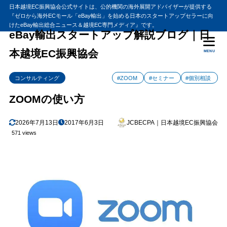
日本越境EC振興協会公式サイトは、公的機関の海外展開アドバイザーが提供する
『ゼロから海外ECモール「eBay輸出」を始める日本のスタートアップセラーに向
目次
けたeBay輸出総合ニュース＆越境EC専門メディア』です。
eBay輸出スタートアップ解説ブログ｜日
本越境EC振興協会
MENU
1
ZOOMの使い方
パソコンの方
1.1
コンサルティング
#ZOOM
#セミナー
#個別相談
スマートフォーンの方
1.2
ZOOMの使い方
タブレットの方
1.3
2
音が聞こえない、画面が映らない……zoomでよくあるトラブル
2026年7月13日
2017年6月3日
JCBECPA｜日本越境EC振興協会
と対応方法
571 views
Zoomで音が聞こえないときの対応方法
2.1
オーディオに参加しているか確認する
2.1.1
Zoomの音声の出力先を確認する
2.1.2
Zoomのオーディオ設定を確認する
2.1.3
イヤホンやヘッドフォンを繋いでみる
2.1.4
パソコンのスピーカー設定を確認する
2.1.5