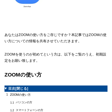
音量ミキサーの設定を確認してみる
2.1.6
SkypeやLINE通話などを同時に立ち上げていないか確認する
2.1.7
Zoomで音が聞こえないときの他の対応方法
2.1.8
Zoomで画面が映らないときの対応方法
2.2
あなたはZOOMの使い方をご存じですか？本記事ではZOOMの使
パソコンに内蔵カメラがあるか確認する
2.2.1
い方についての情報を共有させていただきます。
カメラの使用が許可されているか確認する(Windows10)
2.2.2
複数のビデオ設定がないか確認する
2.2.3
ZOOMを使うのが初めてという方は、以下をご覧のうえ、初期設
定をお願い致します。
Zoom以外でカメラを使っていないか確認する
2.2.4
セキュリティソフトでカメラの制限が発生していないか確認
2.2.5
ZOOMの使い方
する
Zoomで画面が映らないときの他の対応方法
2.2.6
目次
[閉じる]
Zoomで画面共有ができないときの対応方法
2.3
1
ZOOMの使い方
ZOOM画面を共有する方法
2.3.1
パソコンの方
1.1
画面共有権限をもらっているか確認する
2.3.2
スマートフォーンの方
1.2
Zoomのバージョンが古くないか確認する
2.3.3