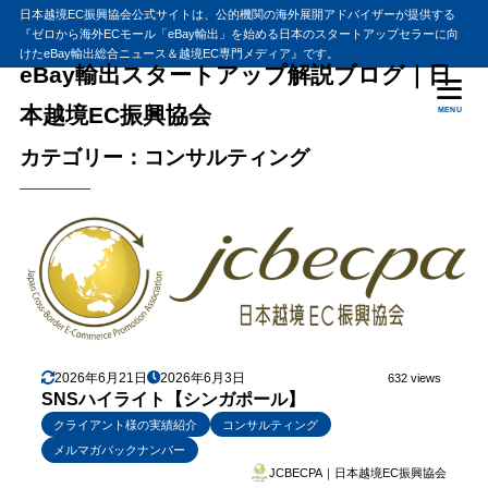
日本越境EC振興協会公式サイトは、公的機関の海外展開アドバイザーが提供する
『ゼロから海外ECモール「eBay輸出」を始める日本のスタートアップセラーに向
けたeBay輸出総合ニュース＆越境EC専門メディア』です。
eBay輸出スタートアップ解説ブログ｜日
本越境EC振興協会
MENU
カテゴリー：コンサルティング
2026年6月21日
2026年6月3日
632 views
SNSハイライト【シンガポール】
クライアント様の実績紹介
コンサルティング
メルマガバックナンバー
JCBECPA｜日本越境EC振興協会