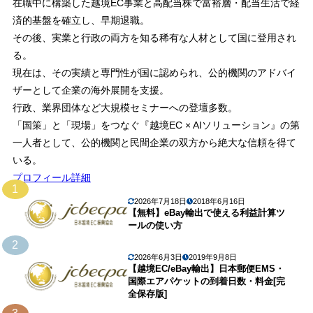
在職中に構築した越境EC事業と高配当株で富裕層・配当生活で経
済的基盤を確立し、早期退職。
その後、実業と行政の両方を知る稀有な人材として国に登用され
る。
現在は、その実績と専門性が国に認められ、公的機関のアドバイ
ザーとして企業の海外展開を支援。
行政、業界団体など大規模セミナーへの登壇多数。
「国策」と「現場」をつなぐ『越境EC × AIソリューション』の第
一人者として、公的機関と民間企業の双方から絶大な信頼を得て
いる。
プロフィール詳細
1
2026年7月18日
2018年6月16日
【無料】eBay輸出で使える利益計算ツ
ールの使い方
2
2026年6月3日
2019年9月8日
【越境EC/eBay輸出】日本郵便EMS・
国際エアパケットの到着日数・料金[完
全保存版]