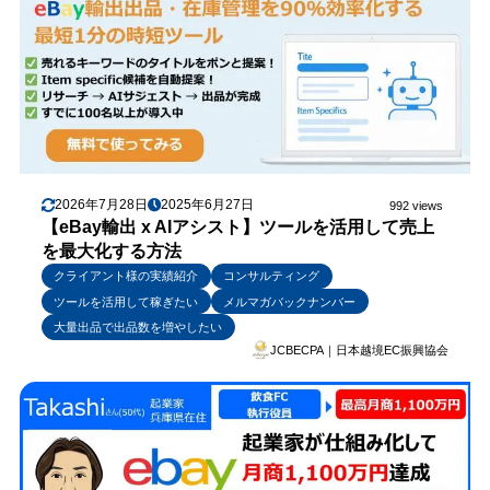
2026年7月28日
2025年6月27日
992 views
【eBay輸出 x AIアシスト】ツールを活用して売上
を最大化する方法
クライアント様の実績紹介
コンサルティング
ツールを活用して稼ぎたい
メルマガバックナンバー
大量出品で出品数を増やしたい
JCBECPA｜日本越境EC振興協会