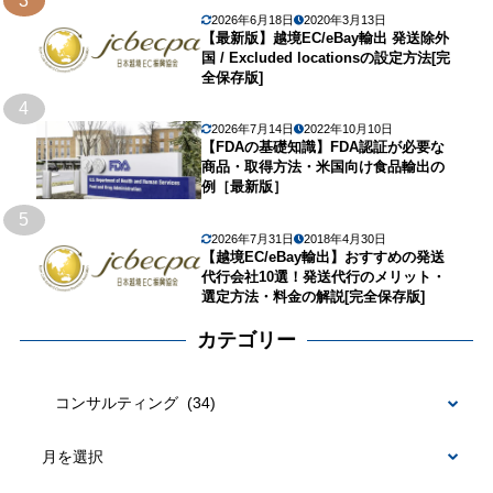
3
2026年6月18日
2020年3月13日
【最新版】越境EC/eBay輸出 発送除外
国 / Excluded locationsの設定方法[完
全保存版]
4
2026年7月14日
2022年10月10日
【FDAの基礎知識】FDA認証が必要な
商品・取得方法・米国向け食品輸出の
例［最新版］
5
2026年7月31日
2018年4月30日
【越境EC/eBay輸出】おすすめの発送
代行会社10選！発送代行のメリット・
選定方法・料金の解説[完全保存版]
カテゴリー
カ
テ
ゴ