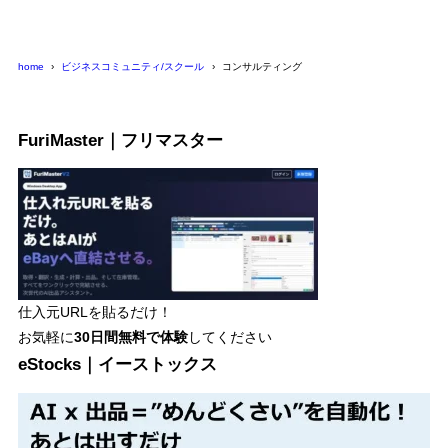
リ
ー
home
ビジネスコミュニティ/スクール
コンサルティング
FuriMaster｜フリマスター
仕入元URLを貼るだけ！
お気軽に
30日間
無料で体験
してください
eStocks｜イーストックス