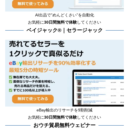
AI出品で”めんどくさい”を自動化
お気軽に
30日間無料で体験
してください
ベイジャック®｜セラージャック
eBay輸出のリサーチを9割削減
お気軽に
30日間
無料で体験
してください
おウチ貿易無料ウェビナー