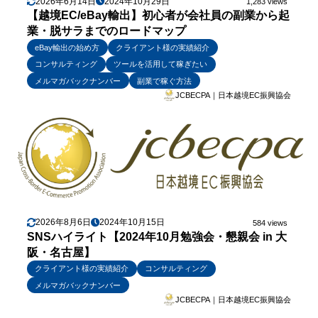
2026年6月14日
2024年10月29日
1,283 views
【越境EC/eBay輸出】初心者が会社員の副業から起
業・脱サラまでのロードマップ
eBay輸出の始め方
クライアント様の実績紹介
コンサルティング
ツールを活用して稼ぎたい
メルマガバックナンバー
副業で稼ぐ方法
JCBECPA｜日本越境EC振興協会
2026年8月6日
2024年10月15日
584 views
SNSハイライト【2024年10月勉強会・懇親会 in 大
阪・名古屋】
クライアント様の実績紹介
コンサルティング
メルマガバックナンバー
JCBECPA｜日本越境EC振興協会