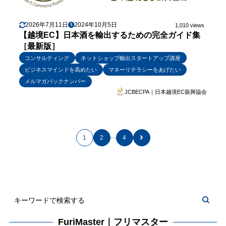
2026年7月11日
2024年10月5日
1,010 views
【越境EC】日本酒を輸出するための完全ガイド集
［最新版］
コンサルティング
ネットショップ輸出スタートアップ講座
ビジネスマインドを高めたい
マネーリテラシーをあげたい
メルマガバックナンバー
JCBECPA｜日本越境EC振興協会
…
1
2
4
FuriMaster｜フリマスター