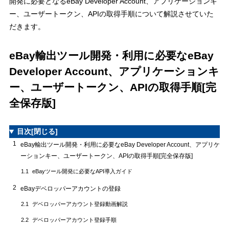
開発に必要となるeBay Developer Account、アプリケーションキ
登録するメールアドレスと紐付けるebayのIDの登録内容と全て違
5.1
ー、ユーザートークン、APIの取得手順について解説させていた
っていてもAPIは取得できますか？
だきます。
Welcomeメールが届きません。
5.2
ログイン画面で登録したメールアドレスとパスワードを入れるとエ
5.3
eBay輸出ツール開発・利用に必要なeBay
ラーになる
Developer Account、アプリケーションキ
適切なアプリケーションではない / Invalid Applicationエラー
5.4
ー、ユーザートークン、APIの取得手順[完
アカウント登録が拒否されました「Your account registration was
5.5
rejected due to problems with the data provided or other
全保存版]
irregularities.」
SKUが取得できず、SKUの欄に以下のエラーが表示されます。
5.6
「Validation of the authentication token in API request faild」
目次
[閉じる]
1
eBay輸出ツール開発・利用に必要なeBay Developer Account、アプリケ
トークンが期限切れ Auth token is hard expired, User needs to
5.7
generate a new token for this application.
ーションキー、ユーザートークン、APIの取得手順[完全保存版]
トークンはアプリによって取り消されました。This token has been
5.8
eBayツール開発に必要なAPI導入ガイド
1.1
revoked by app. the end user must complete the Auth Auth consent
2
eBayデベロッパーアカウントの登録
flow again to general a valid token.
HTTP Error Code: 400
5.9
デベロッパーアカウント登録動画解説
2.1
適切な値ではない / Invalid numeric value
5.10
デベロッパーアカウント登録手順
2.2