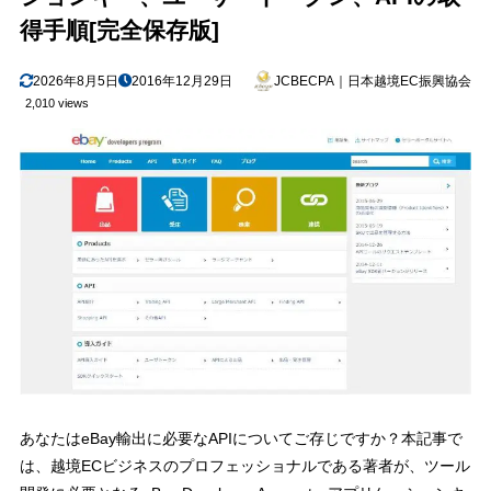
デベロッパーアカウントへのサインイン
3.1
得手順[完全保存版]
アプリケーションキーの名前の登録
3.1.1
2026年8月5日
2016年12月29日
JCBECPA｜日本越境EC振興協会
アプリケーションキー、トークン取得の解説動画
3.2
2,010 views
Production環境へのログイン
3.3
eBay APIアカウント 削除/閉鎖通知の設定
3.4
アプリケーションキーの登録照会
3.5
4
トークンの発行
トークンの発行
4.1
Production環境へサインイン
4.1.1
eBayアカウントの認証
4.1.2
トークン情報の取得（Copy Token to Clipboard）
4.1.3
トークン情報のテキスト保存
4.1.4
トークンの再発行
4.2
あなたはeBay輸出に必要なAPIについてご存じですか？本記事で
は、越境ECビジネスのプロフェッショナルである著者が、ツール
5
うまく登録できない、ツールが上手く動かない場合の対応