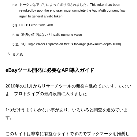
トークンはアプリによって取り消されました。This token has been
5.8
revoked by app. the end user must complete the Auth Auth consent flow
again to general a valid token.
HTTP Error Code: 400
5.9
適切な値ではない / Invalid numeric value
5.10
SQL logic erroer Expression tree is toolarge (Maximum depth 1000)
5.11
6
まとめ
eBayツール開発に必要なAPI導入ガイド
2016年の11月からリサーチツールの開発を進めています。いよい
よ、プロトタイプの最終段階に入りました！
1つだけうまくいかない事があり、いろいろと調査を進めていま
す。
このサイトは非常に有益なサイトですのでブックマークを推奨し