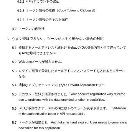
eBayアカウントの認証
4.1.2
トークン情報の取得（Copy Token to Clipboard）
4.1.3
トークン情報のテキスト保存
4.1.4
トークンの再発行
4.2
5
うまく登録できない、ツールが上手く動かない場合の対応
登録するメールアドレスと紐付けるebayのIDの登録内容と全て違っていて
5.1
もAPIは取得できますか？
Welcomeメールが届きません。
5.2
ログイン画面で登録したメールアドレスとパスワードを入れるとエラーに
5.3
なる
適切なアプリケーションではない / Invalid Applicationエラー
5.4
アカウント登録が拒否されました「Your account registration was rejected
5.5
due to problems with the data provided or other irregularities.」
SKUが取得できず、SKUの欄に以下のエラーが表示されます。「Validation
5.6
of the authentication token in API request faild」
トークンが期限切れ Auth token is hard expired, User needs to generate a
5.7
new token for this application.