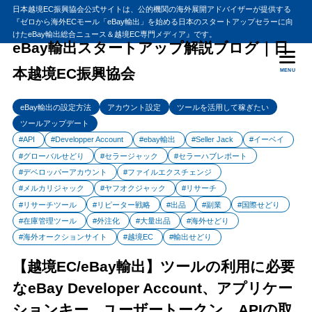
日本越境EC振興協会公式サイトは、公的機関の海外展開アドバイザーが提供する
『ゼロから海外ECモール「eBay輸出」を始める日本のスタートアップセラーに向
目次
けたeBay輸出総合ニュース＆越境EC専門メディア』です。
eBay輸出スタートアップ解説ブログ｜日
本越境EC振興協会
MENU
1
eBay輸出ツール開発・利用に必要なeBay Developer Account、
アプリケーションキー、ユーザートークン、APIの取得手順[完全
保存版]
eBay輸出の設定方法
アカウント設定
ツールを活用して稼ぎたい
ツールアップデート
eBayツール開発に必要なAPI導入ガイド
1.1
#API
#Developper Account
#ebay輸出
#Seller Jack
#イーベイ
2
eBayデベロッパーアカウントの登録
#グローバルせどり
#セラージャック
#セラーハブレポート
デベロッパーアカウント登録動画解説
#デベロッパーアカウント
#ファイルエクスチェンジ
2.1
#メルカリジャック
#ヤフオクジャック
#リサーチ
デベロッパーアカウント登録手順
2.2
#リサーチツール
#リピーター戦略
#出品
#副業
#国際せどり
Join → Register Now デベロッパーアカウントの新規作成
2.2.1
#在庫管理ツール
#外注化
#大量出品
#海外せどり
Verification メールの受信
#海外オークションサイト
#越境EC
#輸出せどり
2.2.2
デベロッパーアカウントへのログイン
2.2.3
【越境EC/eBay輸出】ツールの利用に必要
FAQ Verificationが送信されてこない場合の原因と対応は
2.2.4
なeBay Developer Account、アプリケー
3
アプリケーションキーの発行
ションキー、ユーザートークン、APIの取