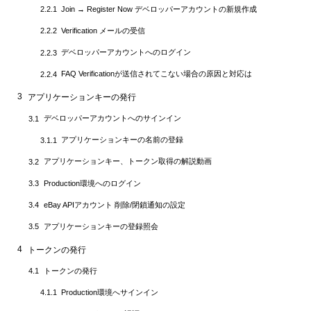
SQL logic erroer Expression tree is toolarge (Maximum depth
5.11
Join → Register Now デベロッパーアカウントの新規作成
2.2.1
1000)
Verification メールの受信
2.2.2
6
まとめ
デベロッパーアカウントへのログイン
2.2.3
FAQ Verificationが送信されてこない場合の原因と対応は
2.2.4
3
アプリケーションキーの発行
デベロッパーアカウントへのサインイン
3.1
アプリケーションキーの名前の登録
3.1.1
アプリケーションキー、トークン取得の解説動画
3.2
Production環境へのログイン
3.3
eBay APIアカウント 削除/閉鎖通知の設定
3.4
アプリケーションキーの登録照会
3.5
4
トークンの発行
トークンの発行
4.1
Production環境へサインイン
4.1.1