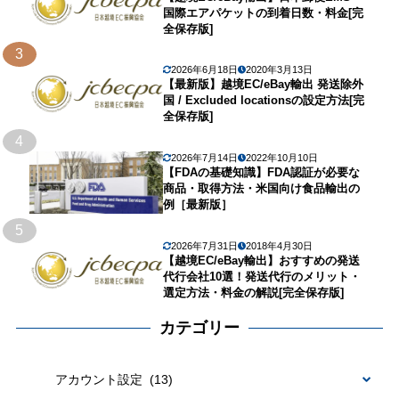
国際エアパケットの到着日数・料金[完
全保存版]
3
2026年6月18日
2020年3月13日
【最新版】越境EC/eBay輸出 発送除外
国 / Excluded locationsの設定方法[完
全保存版]
4
2026年7月14日
2022年10月10日
【FDAの基礎知識】FDA認証が必要な
商品・取得方法・米国向け食品輸出の
例［最新版］
5
2026年7月31日
2018年4月30日
【越境EC/eBay輸出】おすすめの発送
代行会社10選！発送代行のメリット・
選定方法・料金の解説[完全保存版]
カテゴリー
カ