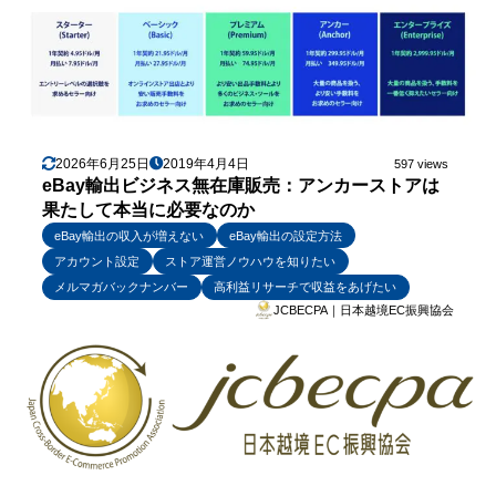
2026年6月25日
2019年4月4日
597 views
eBay輸出ビジネス無在庫販売：アンカーストアは
果たして本当に必要なのか
eBay輸出の収入が増えない
eBay輸出の設定方法
アカウント設定
ストア運営ノウハウを知りたい
メルマガバックナンバー
高利益リサーチで収益をあげたい
JCBECPA｜日本越境EC振興協会