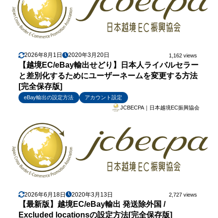
2026年8月1日
2020年3月20日
1,162 views
【越境EC/eBay輸出せどり】日本人ライバルセラー
と差別化するためにユーザーネームを変更する方法
[完全保存版]
eBay輸出の設定方法
アカウント設定
JCBECPA｜日本越境EC振興協会
2026年6月18日
2020年3月13日
2,727 views
【最新版】越境EC/eBay輸出 発送除外国 /
Excluded locationsの設定方法[完全保存版]