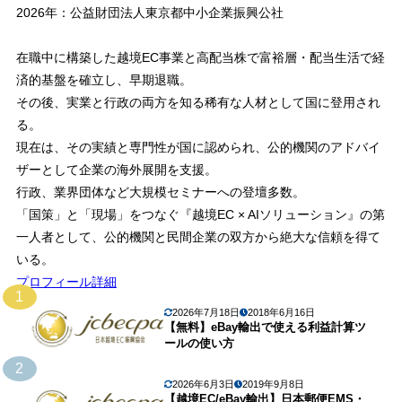
2026年：公益財団法人東京都中小企業振興公社
在職中に構築した越境EC事業と高配当株で富裕層・配当生活で経
済的基盤を確立し、早期退職。
その後、実業と行政の両方を知る稀有な人材として国に登用され
る。
現在は、その実績と専門性が国に認められ、公的機関のアドバイ
ザーとして企業の海外展開を支援。
行政、業界団体など大規模セミナーへの登壇多数。
「国策」と「現場」をつなぐ『越境EC × AIソリューション』の第
一人者として、公的機関と民間企業の双方から絶大な信頼を得て
いる。
プロフィール詳細
1
2026年7月18日
2018年6月16日
【無料】eBay輸出で使える利益計算ツ
ールの使い方
2
2026年6月3日
2019年9月8日
【越境EC/eBay輸出】日本郵便EMS・