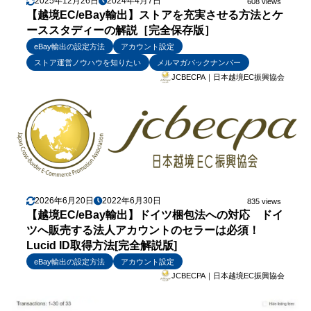
2025年12月26日
2024年4月7日
608 views
【越境EC/eBay輸出】ストアを充実させる方法とケ
ーススタディーの解説［完全保存版］
eBay輸出の設定方法
アカウント設定
ストア運営ノウハウを知りたい
メルマガバックナンバー
JCBECPA｜日本越境EC振興協会
2026年6月20日
2022年6月30日
835 views
【越境EC/eBay輸出】ドイツ梱包法への対応 ドイ
ツへ販売する法人アカウントのセラーは必須！
Lucid ID取得方法[完全解説版]
eBay輸出の設定方法
アカウント設定
JCBECPA｜日本越境EC振興協会