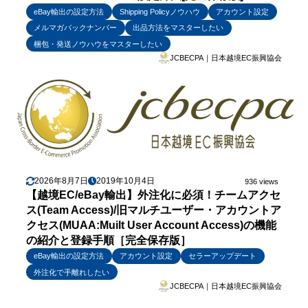
eBay輸出の設定方法
Shipping Policyノウハウ
アカウント設定
メルマガバックナンバー
出品方法をマスターしたい
梱包・発送ノウハウをマスターしたい
JCBECPA｜日本越境EC振興協会
2026年8月7日
2019年10月4日
936 views
【越境EC/eBay輸出】外注化に必須！チームアクセ
ス(Team Access)/旧マルチユーザー・アカウントア
クセス(MUAA:Muilt User Account Access)の機能
の紹介と登録手順［完全保存版］
eBay輸出の設定方法
アカウント設定
セラーアップデート
外注化で手離れしたい
JCBECPA｜日本越境EC振興協会