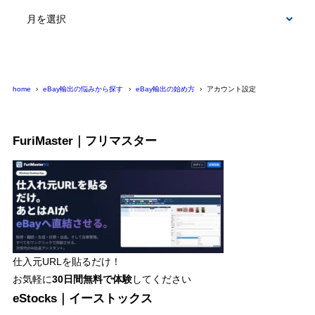
テ
ゴ
リ
ー
home
eBay輸出の悩みから探す
eBay輸出の始め方
アカウント設定
FuriMaster｜フリマスター
仕入元URLを貼るだけ！
お気軽に
30日間
無料で体験
してください
eStocks｜イーストックス