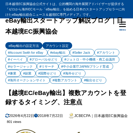
日本越境EC振興協会公式サイトは、公的機関の海外展開アドバイザーが提供する
『ゼロから海外ECモール「eBay輸出」を始める日本のスタートアップセラーに向
目次
けたeBay輸出総合ニュース＆越境EC専門メディア』です。
eBay輸出スタートアップ解説ブログ｜日
本越境EC振興協会
MENU
1
【越境EC/eBay輸出】複数アカウントを登録するタイミング、注意点
eBayで複数アカウントを持つメリット
1.1
eBay輸出の設定方法
アカウント設定
eBayアカウントの専門店化
1.1.1
#Account Swith for eBay
#ebay輸出
#Seller Jack
#アカウント
#イーベイ
#グローバルせどり
#ジェトロ・中小機構・商工会議所
eBayアカウントのリミットがあがりやすい
1.1.2
#セラージャック
#リサーチ
#中小企業庁JAPANブランド育成
eBay輸出ビジネスのリスクヘッジになる
1.1.3
#兼業
#副業
#国際せどり
#海外せどり
eBay輸出複数アカウントのロードマップ
1.2
#海外オークションサイト
#複数アカウント
#輸出せどり
複数アカウントで運営する注意点
1.3
【越境EC/eBay輸出】複数アカウントを登
2
【eBay輸出】複数アカウントを一発で切り替える方法（動画解説）
録するタイミング、注意点
Account Swither for eBayの設定方法
2.1
2026年4月22日
2018年7月22日
JCBECPA｜日本越境EC振興協会
3
まとめ
801 views