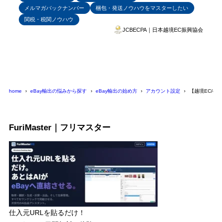
メルマガバックナンバー
梱包・発送ノウハウをマスターしたい
関税・税関ノウハウ
JCBECPA｜日本越境EC振興協会
home
eBay輸出の悩みから探す
eBay輸出の始め方
アカウント設定
【越境EC/e
FuriMaster｜フリマスター
仕入元URLを貼るだけ！