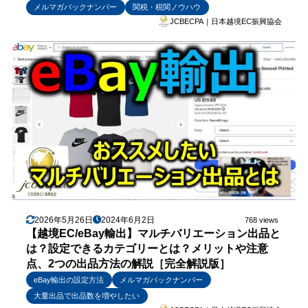
メルマガバックナンバー
関税・税関ノウハウ
JCBECPA｜日本越境EC振興協会
2026年5月26日
2024年6月2日
768 views
【越境EC/eBay輸出】マルチバリエーション出品と
は？設定できるカテゴリーとは？メリットや注意
点、2つの出品方法の解説［完全解説版］
eBay輸出の設定方法
メルマガバックナンバー
大量出品で出品数を増やしたい