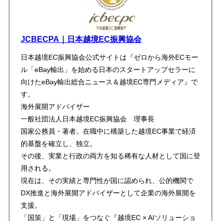
JCBECPA｜日本越境EC振興協会
日本越境EC振興協会公式サイトは『ゼロから海外ECモー
ル「eBay輸出」を始める日本のスタートアップセラーに
向けたeBay輸出総合ニュース＆越境EC専門メディア』で
す。
海外展開アドバイザー
一般社団法人日本越境EC振興協会 理事長
​国家公務員・著者。在職中に構築した越境EC事業で経済
的基盤を確立し、独立。
その後、実業と行政の両方を知る稀有な人材として国に登
用される。
​現在は、その実績と専門性が国に認められ、公的機関で
DX推進と海外展開アドバイザーとして企業の海外展開を
支援。
「国策」と「現場」をつなぐ『越境EC × AIソリューショ