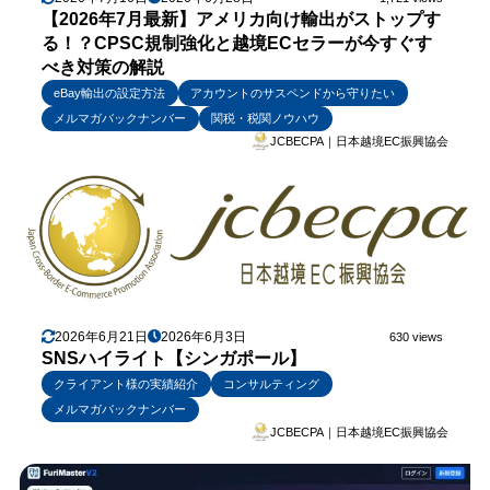
【2026年7月最新】アメリカ向け輸出がストップす
る！？CPSC規制強化と越境ECセラーが今すぐす
べき対策の解説
eBay輸出の設定方法
アカウントのサスペンドから守りたい
メルマガバックナンバー
関税・税関ノウハウ
JCBECPA｜日本越境EC振興協会
2026年6月21日
2026年6月3日
630 views
SNSハイライト【シンガポール】
クライアント様の実績紹介
コンサルティング
メルマガバックナンバー
JCBECPA｜日本越境EC振興協会