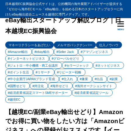
日本越境EC振興協会公式サイトは、公的機関の海外展開アドバイザーが提供する
『ゼロから海外ECモール「eBay輸出」を始める日本のスタートアップセラーに向
目次
けたeBay輸出総合ニュース＆越境EC専門メディア』です。
eBay輸出スタートアップ解説ブログ｜日
本越境EC振興協会
MENU
1
【越境EC/副業eBay輸出せどり】Amazonでお得に買い物をしたい方は
がおススメです【イーベイ】
マネーリテラシーをあげたい
メルマガバックナンバー
仕入ノウハウ
Amazonビジネスへ登録するメリットとは
1.1
#Amazon輸出
#ebay輸出
#Seller Jack
#アマゾンビジネス
Amazonビジネスへ登録するデメリットとは
1.2
#インターネットビジネス
#グローバルせどり
#ジェトロ・中小機構・商工会議所
#セラージャック
#ネットビジネス
アマゾンビジネスへの登録条件
1.3
#ポイント生活
#リサーチ
#リピーター戦略
アマゾンビジネスへの切り替えの注意点
1.4
#中小企業庁JAPANブランド育成
#仕入れ
#兼業
#出品
#副業
パターン1：Prime会員に入らない（年会費は無料）
1.4.1
#国際せどり
#外注化
#海外せどり
#海外オークションサイト
#経済産業省認定スマートSMEサポーター
#経済産業省認定ツール
パターン2：Prime会員に入る
1.4.2
#越境EC
ビジネスPrime会員の配送特典、ショッピング特典
1.4.3
【越境EC/副業eBay輸出せどり】Amazon
アマゾンビジネスへの登録・移行
1.5
でお得に買い物をしたい方は「Amazonビ
2
まとめ
ジネス」への登録がおススメです【イー