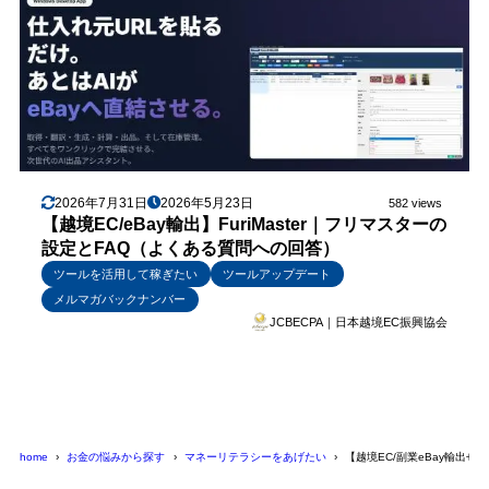
2026年7月31日
2026年5月23日
582 views
【越境EC/eBay輸出】FuriMaster｜フリマスターの
設定とFAQ（よくある質問への回答）
ツールを活用して稼ぎたい
ツールアップデート
メルマガバックナンバー
JCBECPA｜日本越境EC振興協会
home
お金の悩みから探す
マネーリテラシーをあげたい
【越境EC/副業eBay輸出