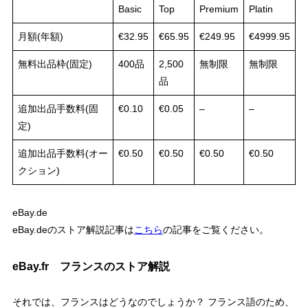
Basic
Top
Premium
Platin
月額(年額)
€32.95
€65.95
€249.95
€4999.95
無料出品枠(固定)
400品
2,500
無制限
無制限
品
追加出品手数料(固
€0.10
€0.05
–
–
定)
追加出品手数料(オー
€0.50
€0.50
€0.50
€0.50
クション)
eBay.de
eBay.deのストア解説記事は
こちら
の記事をご覧ください。
eBay.fr フランスのストア解説
それでは、フランスはどうなのでしょうか？ フランス語のため、