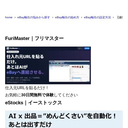
home
eBay輸出の悩みから探す
eBay輸出の始め方
eBay輸出の設定方法
【越境E
FuriMaster｜フリマスター
仕入元URLを貼るだけ！
お気軽に
30日間
無料で体験
してください
eStocks｜イーストックス