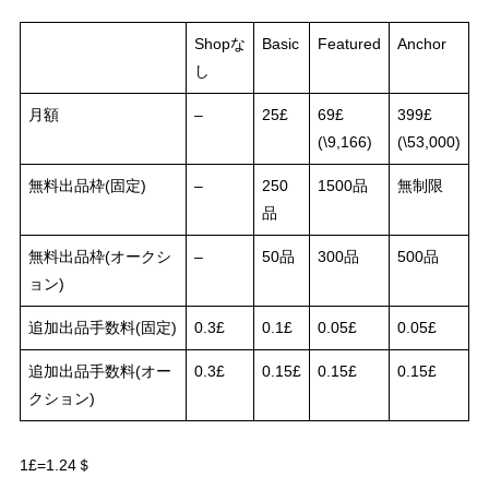
Shopな
Basic
Featured
Anchor
し
月額
–
25£
69£
399£
(\9,166)
(\53,000)
無料出品枠(固定)
–
250
1500品
無制限
品
無料出品枠(オークシ
–
50品
300品
500品
ョン)
追加出品手数料(固定)
0.3£
0.1£
0.05£
0.05£
追加出品手数料(オー
0.3£
0.15£
0.15£
0.15£
クション)
1£=1.24＄