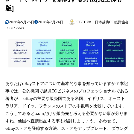
eBayストア登録、ストアのアップグレード、ダウングレード、解
2.1
版]
約する方法
ストア契約のプラン変更に伴うEarly Termination Fee(早期解約手数
2.2
2026年5月26日
2018年7月24日
JCBECPA｜日本越境EC振興協会
料)の解説
1,067 views
3
まとめ
あなたはeBayストアについて基本的な事を知っていますか？本記
事では、公的機関で越境ECビジネスのプロフェッショナルである
著者が、 eBayの主要な販売国である米国、イギリス、オースト
ラリア、ドイツ、フランスのストアの手数料を比較しています。
こうしてみると.comだけが販売先と考える必要がない事が分りま
すね。他国へ直接出品する事も検討しましょう。 あわせて、
eBayストアを登録する方法、ストアをアップグレード、ダウング