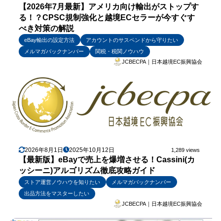
【2026年7月最新】アメリカ向け輸出がストップす
る！？CPSC規制強化と越境ECセラーが今すぐす
べき対策の解説
eBay輸出の設定方法
アカウントのサスペンドから守りたい
メルマガバックナンバー
関税・税関ノウハウ
JCBECPA｜日本越境EC振興協会
2026年8月1日
2025年10月12日
1,289 views
【最新版】eBayで売上を爆増させる！Cassini(カ
ッシーニ)アルゴリズム徹底攻略ガイド
ストア運営ノウハウを知りたい
メルマガバックナンバー
出品方法をマスターしたい
JCBECPA｜日本越境EC振興協会