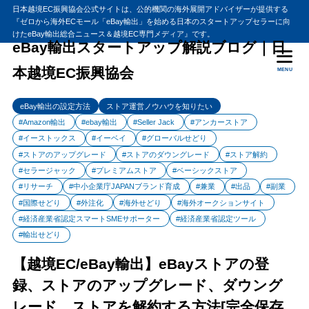
日本越境EC振興協会公式サイトは、公的機関の海外展開アドバイザーが提供する
『ゼロから海外ECモール「eBay輸出」を始める日本のスタートアップセラーに向
目次
けたeBay輸出総合ニュース＆越境EC専門メディア』です。
eBay輸出スタートアップ解説ブログ｜日
本越境EC振興協会
MENU
1
【越境EC/eBay輸出】eBayストアの登録、ストアのアップグレー
ド、ダウングレード、ストアを解約する方法[完全保存版]
eBay輸出の設定方法
ストア運営ノウハウを知りたい
US > UK > au > de > fr > Ca
1.1
#Amazon輸出
#ebay輸出
#Seller Jack
#アンカーストア
.com以外の売れた商品の相場はどうなのか
1.2
#イーストックス
#イーベイ
#グローバルせどり
Seller Update ストアの解説
1.3
#ストアのアップグレード
#ストアのダウングレード
#ストア解約
#セラージャック
#プレミアムストア
#ベーシックストア
eBay.com ストアの解説
1.4
#リサーチ
#中小企業庁JAPANブランド育成
#兼業
#出品
#副業
ebay.co.uk イギリスのショップ解説
1.5
#国際せどり
#外注化
#海外せどり
#海外オークションサイト
ebay.AU オーストラリアのストア解説
1.6
#経済産業省認定スマートSMEサポーター
#経済産業省認定ツール
#輸出せどり
eBay.de ドイツのストア解説
1.7
【越境EC/eBay輸出】eBayストアの登
eBay.fr フランスのストア解説
1.8
録、ストアのアップグレード、ダウング
2
eBayストア登録、ストアのアップグレード、ダウングレード、解
約する方法
レード、ストアを解約する方法[完全保存