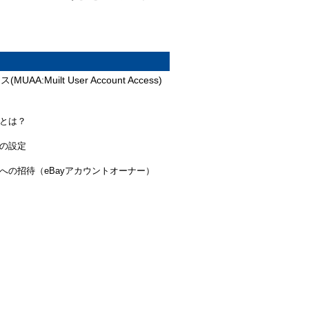
ilt User Account Access)
s）とは？
s）の設定
cess）への招待（eBayアカウントオーナー）