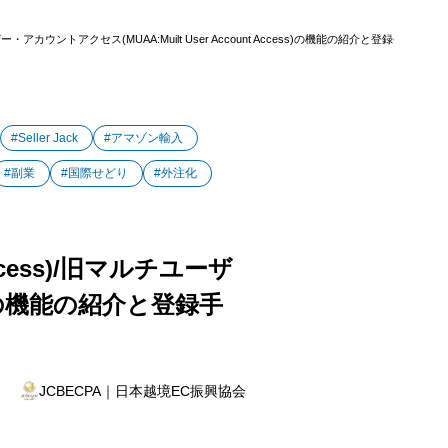
・アカウントアクセス(MUAA:Muilt User Account Access)の機能の紹介と登録手順［
count Access）
#Seller Jack
#アマゾン輸入
#副業
#国際せどり
#外注化
cess)/旧マルチユーザ
count Access）
ss)の機能の紹介と登録手
JCBECPA｜日本越境EC振興協会