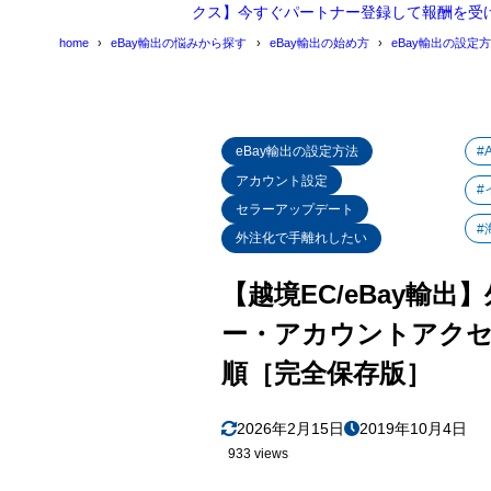
クス】今すぐパートナー登録して報酬を受
招待
1.4.3
home
eBay輸出の悩みから探す
eBay輸出の始め方
eBay輸出の設定
外注パー
1.5
メールが届
1.6
チームアクセス
1.7
eBay輸出の設定方法
#
の機能
アカウント設定
#
権限
1.7.1
セラーアップデート
#
外注化で手離れしたい
セキ
1.7.2
2024年
【越境EC/eBay輸出
1.8
チームアクセス
1.9
ー・アカウントアクセス(MU
を利用す
順［完全保存版］
2
まとめ
2026年2月15日
2019年10月4日
933 views