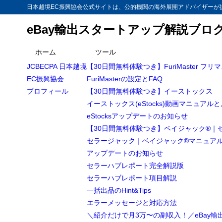
日本越境EC振興協会公式サイトは、公的機関の海外展開アドバイザーが提
eBay輸出スタートアップ解説ブロ
目次
ホーム
ツール
JCBECPA 日本越境
【30日間無料体験つき】FuriMaster フリ
1
【越境EC/e
EC振興協会
FuriMasterの設定とFAQ
クセス(MUAA:
プロフィール
【30日間無料体験つき】イーストックス
チームアクセ
1.1
イーストックス(eStocks)動画マニュアル
Access
eStocksアップデートのお知らせ
チームアクセ
1.2
【30日間無料体験つき】ベイジャック®｜
Access
セラージャック｜ベイジャック®マニュア
アップデートのお知らせ
チームアクセ
1.3
セラーハブレポート完全解説版
Acces
セラーハブレポート項目解説
外注パー
1.4
一括出品のHint&Tips
招待
1.4.1
エラーメッセージと対応方法
＼紹介だけで月3万〜の副収入！／eBay
アカ
1.4.2