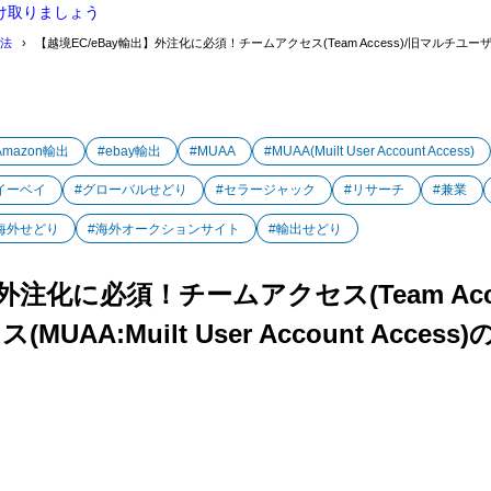
け取りましょう
を受け入れる
方法
【越境EC/eBay輸出】外注化に必須！チームアクセス(Team Access)/旧マルチユーザー
トナー側の使い方
く（eBayアカウントオーナー）
(Team Access)/マルチユーザー・アカウントアクセス（MUAA:Multi User Ac
Amazon輸出
#ebay輸出
#MUAA
#MUAA(Muilt User Account Access)
イーベイ
#グローバルせどり
#セラージャック
#リサーチ
#兼業
ごとの協業が可能
海外せどり
#海外オークションサイト
#輸出せどり
ュリティの強化
セラーアップデートは顧客対応、プロモーション
】外注化に必須！チームアクセス(Team Ac
(Team Access)/マルチユーザー・アカウントアクセス（MUAA:Multi User Ac
AA:Muilt User Account Acce
る外注パートナーの役割とは