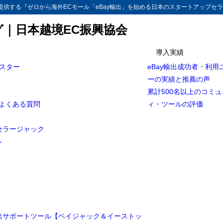
供する『ゼロから海外ECモール「eBay輸出」を始める日本のスタートアップセラ
グ｜日本越境EC振興協会
導入実績
マスター
eBay輸出成功者・利用
Bay輸出】外注化に必須！チームアクセス(Team Access)/旧マルチユー
ーの実績と推薦の声
Muilt User Account Access)の機能の紹介と登録手順［完全保存版］
累計500名以上のコミ
ス(Team Access)/旧マルチユーザー・アカウントアクセス（MUAA:Multi User
とよくある質問
ィ・ツールの評価
）とは？
ス(Team Access)/旧マルチユーザー・アカウントアクセス（MUAA:Multi User
セラージャック
）の設定
ル
ス(Team Access)/旧マルチユーザー・アカウントアクセス（MUAA:Multi User
s）への招待（eBayアカウントオーナー）
トナー側の設定
を受け入れる
輸出サポートツール【ベイジャック＆イーストッ
ウントを登録する