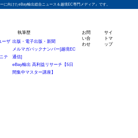
ーに向けたeBay輸出総合ニュース＆越境EC専門メディア』です。
執筆歴
お問
サイ
い合
トマ
ユーザ
出版・電子出版・新聞
ザー・アカウントア
わせ
ップ
メルマガバックナンバー[越境EC
ュニテ
通信]
 Account
eBay輸出 高利益リサーチ【5日
間集中マスター講座】
 Account
 Account