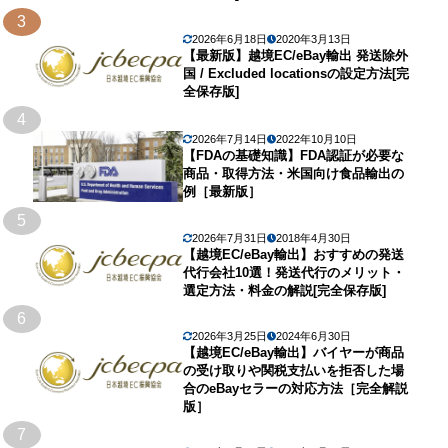
3
2026年6月18日
2020年3月13日
【最新版】越境EC/eBay輸出 発送除外
国 / Excluded locationsの設定方法[完
全保存版]
4
2026年7月14日
2022年10月10日
【FDAの基礎知識】FDA認証が必要な
商品・取得方法・米国向け食品輸出の
例［最新版］
5
2026年7月31日
2018年4月30日
【越境EC/eBay輸出】おすすめの発送
代行会社10選！発送代行のメリット・
選定方法・料金の解説[完全保存版]
6
2026年3月25日
2024年6月30日
【越境EC/eBay輸出】バイヤーが商品
の受け取りや関税支払いを拒否した場
合のeBayセラーの対応方法［完全解説
版］
7