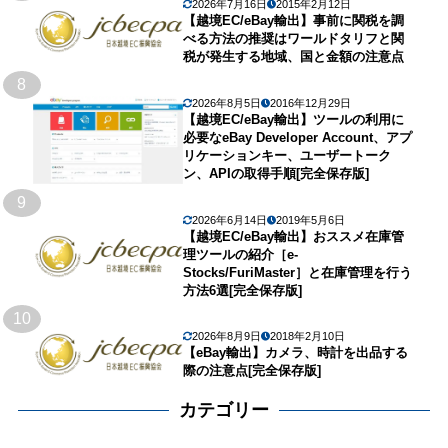
2026年7月16日
2015年2月12日
【越境EC/eBay輸出】事前に関税を調
べる方法の推奨はワールドタリフと関
税が発生する地域、国と金額の注意点
8
2026年8月5日
2016年12月29日
【越境EC/eBay輸出】ツールの利用に
必要なeBay Developer Account、アプ
リケーションキー、ユーザートーク
ン、APIの取得手順[完全保存版]
9
2026年6月14日
2019年5月6日
【越境EC/eBay輸出】おススメ在庫管
理ツールの紹介［e-
Stocks/FuriMaster］と在庫管理を行う
方法6選[完全保存版]
10
2026年8月9日
2018年2月10日
【eBay輸出】カメラ、時計を出品する
際の注意点[完全保存版]
カテゴリー