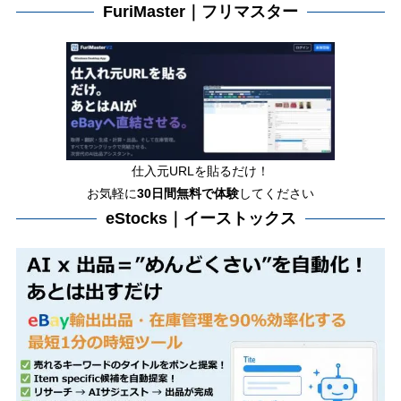
FuriMaster｜フリマスター
仕入元URLを貼るだけ！
お気軽に
30日間
無料で体験
してください
eStocks｜イーストックス