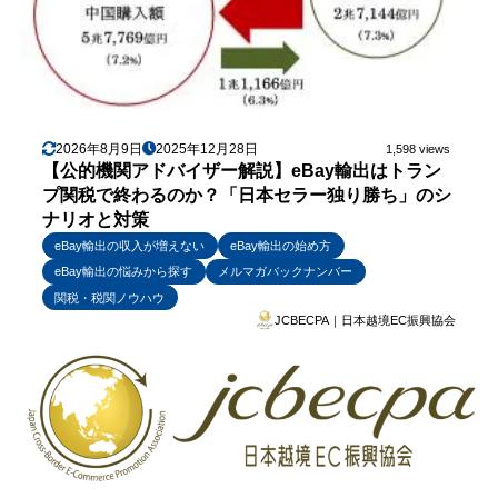
2026年8月9日
2025年12月28日
1,598 views
【公的機関アドバイザー解説】eBay輸出はトラン
プ関税で終わるのか？「日本セラー独り勝ち」のシ
ナリオと対策
eBay輸出の収入が増えない
eBay輸出の始め方
eBay輸出の悩みから探す
メルマガバックナンバー
関税・税関ノウハウ
JCBECPA｜日本越境EC振興協会