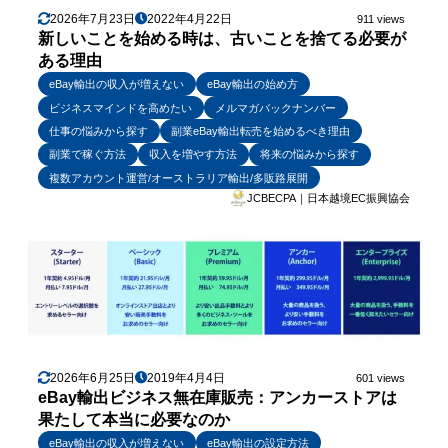
2026年7月23日
2022年4月22日
911 views
新しいことを始める時は、古いことを捨てる必要が
ある理由
eBay輸出の収入が増えない
eBay輸出の始め方
ビジネスマインドを高めたい
メルマガバックナンバー
仕事の悩みから探す
副業eBay輸出転売を始めるべき理由
副業で稼ぐ方法
収入を増やす方法
将来の悩みから探す
複数アカウント運営/オーストラリア輸出/多販路展開
JCBECPA｜日本越境EC振興協会
2026年6月25日
2019年4月4日
601 views
eBay輸出ビジネス無在庫販売：アンカーストアは
果たして本当に必要なのか
eBay輸出の収入が増えない
eBay輸出の設定方法