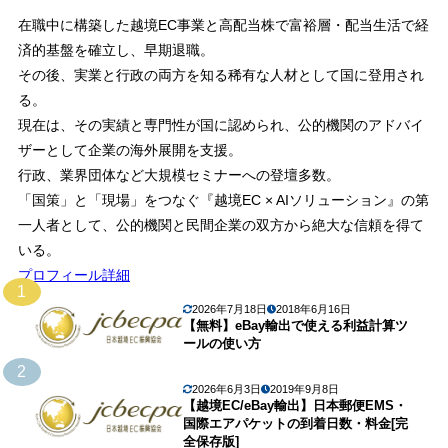
在職中に構築した越境EC事業と高配当株で富裕層・配当生活で経
済的基盤を確立し、早期退職。
その後、実業と行政の両方を知る稀有な人材として国に登用され
る。
現在は、その実績と専門性が国に認められ、公的機関のアドバイ
ザーとして企業の海外展開を支援。
行政、業界団体など大規模セミナーへの登壇多数。
「国策」と「現場」をつなぐ『越境EC × AIソリューション』の第
一人者として、公的機関と民間企業の双方から絶大な信頼を得て
いる。
プロフィール詳細
1
2026年7月18日
2018年6月16日
【無料】eBay輸出で使える利益計算ツ
ールの使い方
2
2026年6月3日
2019年9月8日
【越境EC/eBay輸出】日本郵便EMS・
国際エアパケットの到着日数・料金[完
全保存版]