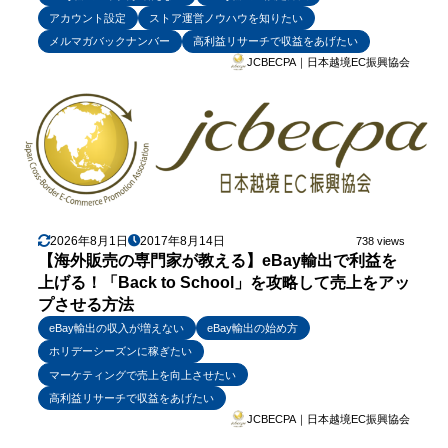
アカウント設定
ストア運営ノウハウを知りたい
メルマガバックナンバー
高利益リサーチで収益をあげたい
JCBECPA｜日本越境EC振興協会
2026年8月1日
2017年8月14日
738 views
【海外販売の専門家が教える】eBay輸出で利益を
上げる！「Back to School」を攻略して売上をアッ
プさせる方法
eBay輸出の収入が増えない
eBay輸出の始め方
ホリデーシーズンに稼ぎたい
マーケティングで売上を向上させたい
高利益リサーチで収益をあげたい
JCBECPA｜日本越境EC振興協会