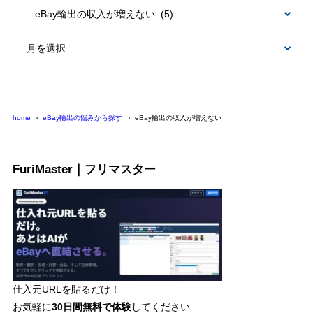
カ
テ
ゴ
リ
ー
home
eBay輸出の悩みから探す
eBay輸出の収入が増えない
FuriMaster｜フリマスター
仕入元URLを貼るだけ！
お気軽に
30日間
無料で体験
してください