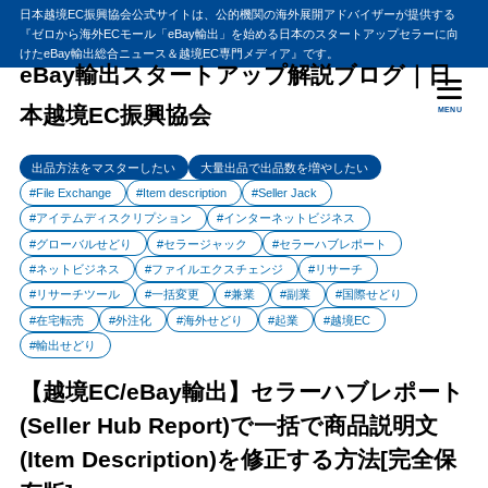
日本越境EC振興協会公式サイトは、公的機関の海外展開アドバイザーが提供する
『ゼロから海外ECモール「eBay輸出」を始める日本のスタートアップセラーに向
目次
けたeBay輸出総合ニュース＆越境EC専門メディア』です。
eBay輸出スタートアップ解説ブログ｜日
本越境EC振興協会
MENU
1
【eBay輸出】セラーハブレポート(Seller Hub Report)で一括で商
品説明文(Item Description)を修正する方法[完全保存版]
出品方法をマスターしたい
大量出品で出品数を増やしたい
セラーハブレポートを活用して一括変更する方法Ⅰ動画解説
1.1
#File Exchange
#Item description
#Seller Jack
CSVダウンロード
1.2
#アイテムディスクリプション
#インターネットビジネス
セラーハブレポートからCSVダウンロードできる項目
1.2.1
#グローバルせどり
#セラージャック
#セラーハブレポート
#ネットビジネス
#ファイルエクスチェンジ
#リサーチ
一括変更する時のReviseデータ項目
1.3
#リサーチツール
#一括変更
#兼業
#副業
#国際せどり
2
一括変更する場合
#在宅転売
#外注化
#海外せどり
#起業
#越境EC
#輸出せどり
商品説明を一括変更する場合
2.1
修正したい商品情報をCSVに入力します。
2.2
【越境EC/eBay輸出】セラーハブレポート
3
まとめ
(Seller Hub Report)で一括で商品説明文
(Item Description)を修正する方法[完全保