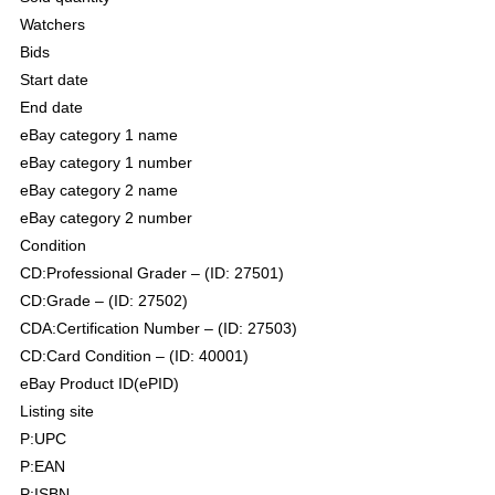
Watchers
Bids
Start date
End date
eBay category 1 name
eBay category 1 number
eBay category 2 name
eBay category 2 number
Condition
CD:Professional Grader – (ID: 27501)
CD:Grade – (ID: 27502)
CDA:Certification Number – (ID: 27503)
CD:Card Condition – (ID: 40001)
eBay Product ID(ePID)
Listing site
P:UPC
P:EAN
P:ISBN