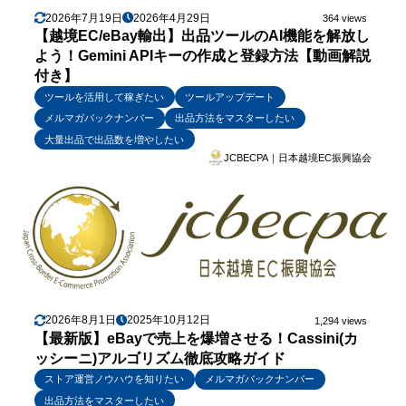
2026年7月19日
2026年4月29日
364 views
【越境EC/eBay輸出】出品ツールのAI機能を解放し
よう！Gemini APIキーの作成と登録方法【動画解説
付き】
ツールを活用して稼ぎたい
ツールアップデート
メルマガバックナンバー
出品方法をマスターしたい
大量出品で出品数を増やしたい
JCBECPA｜日本越境EC振興協会
2026年8月1日
2025年10月12日
1,294 views
【最新版】eBayで売上を爆増させる！Cassini(カ
ッシーニ)アルゴリズム徹底攻略ガイド
ストア運営ノウハウを知りたい
メルマガバックナンバー
出品方法をマスターしたい