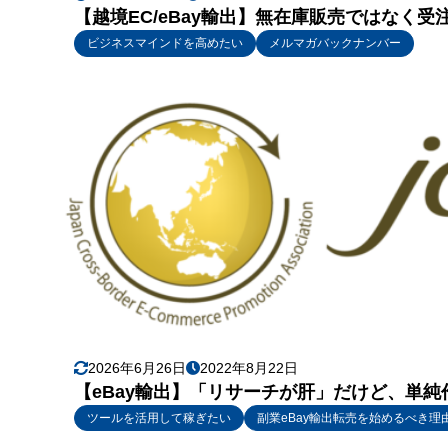
【越境EC/eBay輸出】無在庫販売ではなく受
ビジネスマインドを高めたい
メルマガバックナンバー
2026年6月26日
2022年8月22日
【eBay輸出】「リサーチが肝」だけど、単
ツールを活用して稼ぎたい
副業eBay輸出転売を始めるべき理