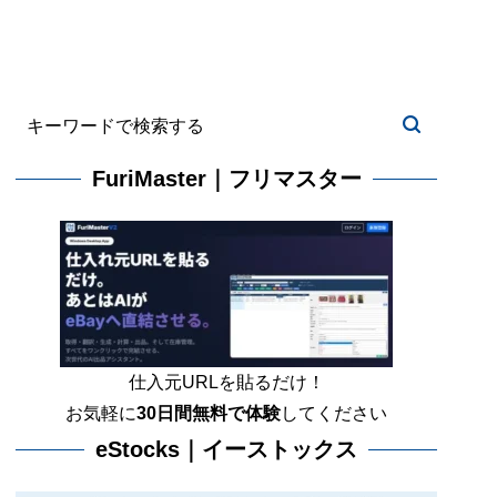
FuriMaster｜フリマスター
仕入元URLを貼るだけ！
お気軽に
30日間
無料で体験
してください
eStocks｜イーストックス