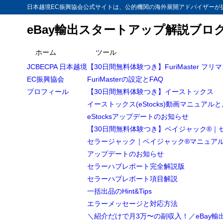
日本越境EC振興協会公式サイトは、公的機関の海外展開アドバイザーが提
eBay輸出スタートアップ解説ブロ
ホーム
ツール
JCBECPA 日本越境
【30日間無料体験つき】FuriMaster フリ
EC振興協会
FuriMasterの設定とFAQ
プロフィール
【30日間無料体験つき】イーストックス
イーストックス(eStocks)動画マニュアル
eStocksアップデートのお知らせ
【30日間無料体験つき】ベイジャック®｜
セラージャック｜ベイジャック®マニュア
アップデートのお知らせ
セラーハブレポート完全解説版
セラーハブレポート項目解説
一括出品のHint&Tips
エラーメッセージと対応方法
＼紹介だけで月3万〜の副収入！／eBay