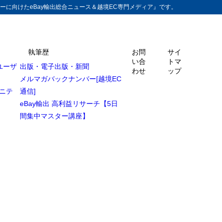
ーに向けたeBay輸出総合ニュース＆越境EC専門メディア』です。
執筆歴
お問
サイ
い合
トマ
ユーザ
出版・電子出版・新聞
わせ
ップ
メルマガバックナンバー[越境EC
ュニテ
通信]
eBay輸出 高利益リサーチ【5日
間集中マスター講座】