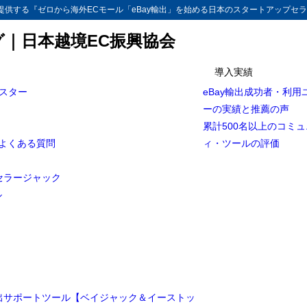
供する『ゼロから海外ECモール「eBay輸出」を始める日本のスタートアップセラ
グ｜日本越境EC振興協会
導入実績
マスター
eBay輸出成功者・利用
ーの実績と推薦の声
累計500名以上のコミ
とよくある質問
ィ・ツールの評価
セラージャック
ル
輸出サポートツール【ベイジャック＆イーストッ