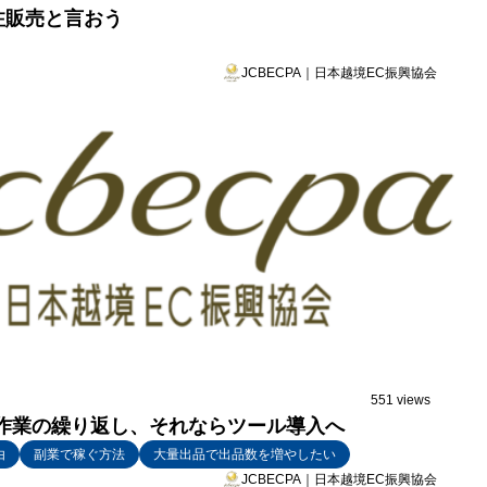
注販売と言おう
JCBECPA｜日本越境EC振興協会
551 views
純作業の繰り返し、それならツール導入へ
由
副業で稼ぐ方法
大量出品で出品数を増やしたい
JCBECPA｜日本越境EC振興協会