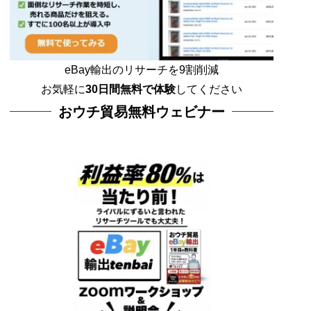
eBay輸出のリサーチを9割削減
お気軽に
30日間
無料で体験
してください
おウチ貿易無料ウェビナー