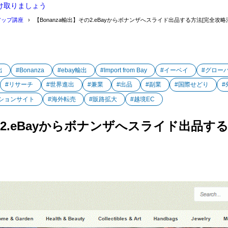
け取りましょう
アップ講座
【Bonanza輸出】その2.eBayからボナンザへスライド出品する方法[完全攻略
出
#Bonanza
#ebay輸出
#Import from Bay
#イーベイ
#グロー
#リサーチ
#世界進出
#兼業
#出品
#副業
#国際せどり
#
ションサイト
#海外転売
#販路拡大
#越境EC
の2.eBayからボナンザへスライド出品す