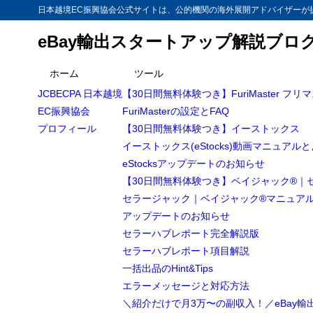
日本越境EC振興協会公式サイトは、公的機関の海外展開アドバイザーが提
eBay輸出スタートアップ解説ブロ
目次
ホーム
ツール
JCBECPA 日本越境
【30日間無料体験つき】FuriMaster フリ
1
【Bonanz
EC振興協会
FuriMasterの設定とFAQ
【Bona
1.1
プロフィール
【30日間無料体験つき】イーストックス
イーストックス(eStocks)動画マニュアル
ボナンザ/
1.2
eStocksアップデートのお知らせ
2
まとめ
【30日間無料体験つき】ベイジャック®｜
セラージャック｜ベイジャック®マニュア
アップデートのお知らせ
セラーハブレポート完全解説版
セラーハブレポート項目解説
一括出品のHint&Tips
エラーメッセージと対応方法
＼紹介だけで月3万〜の副収入！／eBay