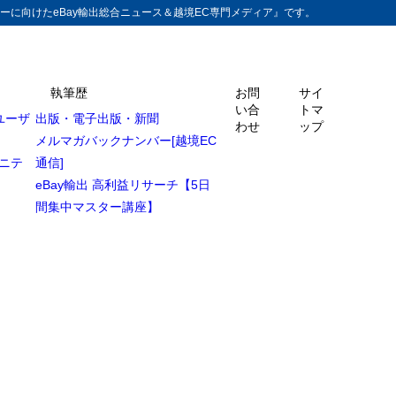
ーに向けたeBay輸出総合ニュース＆越境EC専門メディア』です。
執筆歴
お問
サイ
い合
トマ
ユーザ
出版・電子出版・新聞
わせ
ップ
メルマガバックナンバー[越境EC
法
ュニテ
通信]
eBay輸出 高利益リサーチ【5日
間集中マスター講座】