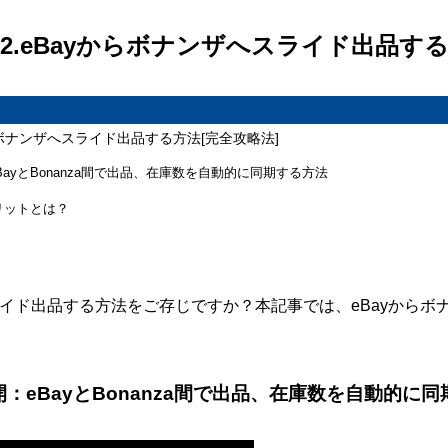
の2.eBayからボナンザへスライド出品す
からボナンザへスライド出品する方法[完全攻略法]
eBayとBonanza間で出品、在庫数を自動的に同期する方法
メリットとは？
ライド出品する方法をご存じですか？本記事では、eBayから
開：eBayとBonanza間で出品、在庫数を自動的に