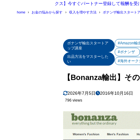
クス】今すぐパートナー登録して報酬を受
home
お金の悩みから探す
収入を増やす方法
ボナンザ輸出スタート
ボナンザ輸出スタートア
#Amazon輸
ップ講座
#ボナンザ
出品方法をマスターした
#海外オーク
い
【Bonanza輸出】そ
2026年7月5日
2016年10月16日
796 views