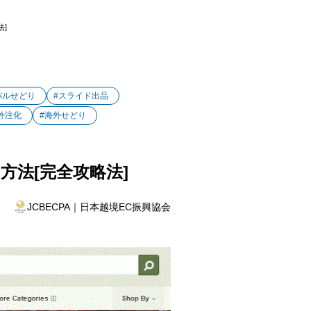
法]
バルせどり
#スライド出品
外注化
#海外せどり
る方法[完全攻略法]
JCBECPA｜日本越境EC振興協会