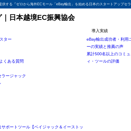
供する『ゼロから海外ECモール「eBay輸出」を始める日本のスタートアップセラ
グ｜日本越境EC振興協会
導入実績
マスター
eBay輸出成功者・利用
a輸出】その2.eBayからボナンザへスライド出品する方法[完全攻略法]
ーの実績と推薦の声
nza輸出】多販路展開：eBayとBonanza間で出品、在庫数を自動的に同期する方
累計500名以上のコミ
とよくある質問
ィ・ツールの評価
Bonanzaを実施するメリットとは？
セラージャック
ル
輸出サポートツール【ベイジャック＆イーストッ