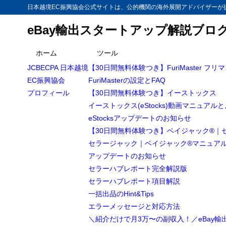
日本越境EC振興協会公式サイトは、公的機関の海外展開アドバイザーが提
eBay輸出スタートアップ解説ブロ
目次
ホーム
ツール
JCBECPA 日本越境
【30日間無料体験つき】FuriMaster フリ
1
【直接取引】ペ
EC振興協会
FuriMasterの設定とFAQ
ペイオニア
1.1
プロフィール
【30日間無料体験つき】イーストックス
イーストックス(eStocks)動画マニュアル
バイヤー
1.2
eStocksアップデートのお知らせ
セラーに
1.3
【30日間無料体験つき】ベイジャック®｜
セラージャック｜ベイジャック®マニュア
低コ
1.3.1
アップデートのお知らせ
すぐ
1.3.2
セラーハブレポート完全解説版
好き
1.3.3
セラーハブレポート項目解説
一括出品のHint&Tips
カード請
1.4
エラーメッセージと対応方法
2
まとめ
＼紹介だけで月3万〜の副収入！／eBay