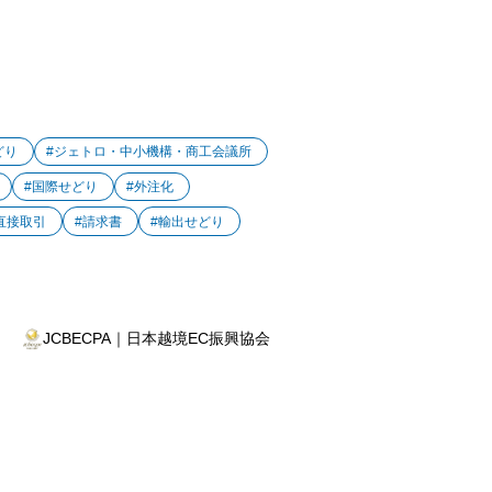
どり
#ジェトロ・中小機構・商工会議所
#国際せどり
#外注化
直接取引
#請求書
#輸出せどり
JCBECPA｜日本越境EC振興協会