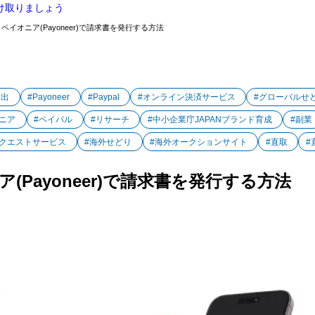
け取りましょう
ペイオニア(Payoneer)で請求書を発行する方法
輸出
#Payoneer
#Paypal
#オンライン決済サービス
#グローバルせ
ニア
#ペイパル
#リサーチ
#中小企業庁JAPANブランド育成
#副業
リクエストサービス
#海外せどり
#海外オークションサイト
#直取
#
(Payoneer)で請求書を発行する方法