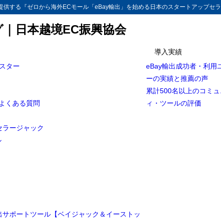
供する『ゼロから海外ECモール「eBay輸出」を始める日本のスタートアップセラ
グ｜日本越境EC振興協会
導入実績
マスター
eBay輸出成功者・利用
イオニア(Payoneer)で請求書を発行する方法
ーの実績と推薦の声
の支払リクエスト(クレジットカード請求)サービス by Payoneer社様によ
累計500名以上のコミ
とよくある質問
ィ・ツールの評価
にとってのメリット
とっての３つのメリット
セラージャック
ル
スト
に使い始められる手軽さ
なタイミングで両替可能
求サービスの注意点
輸出サポートツール【ベイジャック＆イーストッ