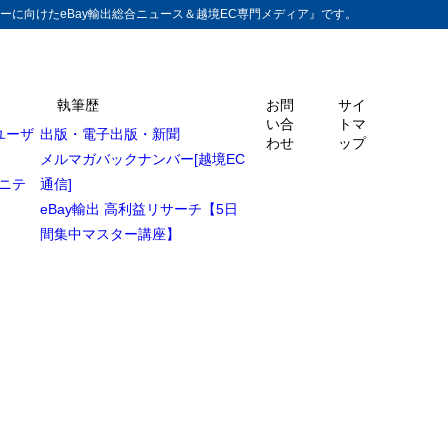
ーに向けたeBay輸出総合ニュース＆越境EC専門メディア』です。
執筆歴
お問
サイ
い合
トマ
ユーザ
出版・電子出版・新聞
わせ
ップ
メルマガバックナンバー[越境EC
るご案内
ュニテ
通信]
eBay輸出 高利益リサーチ【5日
間集中マスター講座】