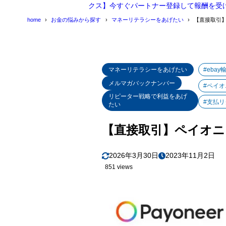
クス】今すぐパートナー登録して報酬を受
home
お金の悩みから探す
マネーリテラシーをあげたい
【直接取引】
マネーリテラシーをあげたい
#ebay
メルマガバックナンバー
#ペイオ
リピーター戦略で利益をあげ
#支払
たい
【直接取引】ペイオニア
2026年3月30日
2023年11月2日
851 views