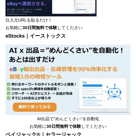
仕入元URLを貼るだけ！
お気軽に
30日間
無料で体験
してください
eStocks｜イーストックス
AI出品で”めんどくさい”を自動化
お気軽に
30日間無料で体験
してください
ベイジャック®｜セラージャック