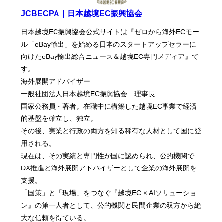
JCBECPA｜日本越境EC振興協会
日本越境EC振興協会公式サイトは『ゼロから海外ECモー
ル「eBay輸出」を始める日本のスタートアップセラーに
向けたeBay輸出総合ニュース＆越境EC専門メディア』で
す。
海外展開アドバイザー
一般社団法人日本越境EC振興協会 理事長
​国家公務員・著者。在職中に構築した越境EC事業で経済
的基盤を確立し、独立。
その後、実業と行政の両方を知る稀有な人材として国に登
用される。
​現在は、その実績と専門性が国に認められ、公的機関で
DX推進と海外展開アドバイザーとして企業の海外展開を
支援。
「国策」と「現場」をつなぐ『越境EC × AIソリューショ
ン』の第一人者として、公的機関と民間企業の双方から絶
大な信頼を得ている。