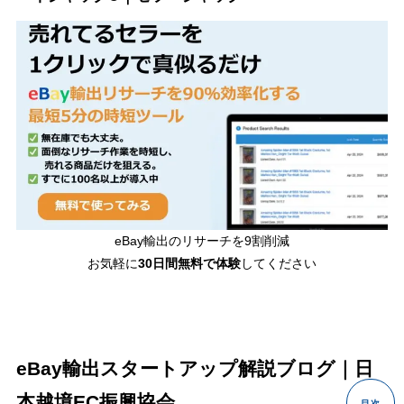
eBay輸出のリサーチを9割削減
お気軽に
30日間
無料で体験
してください
eBay輸出スタートアップ解説ブログ｜日
本越境EC振興協会