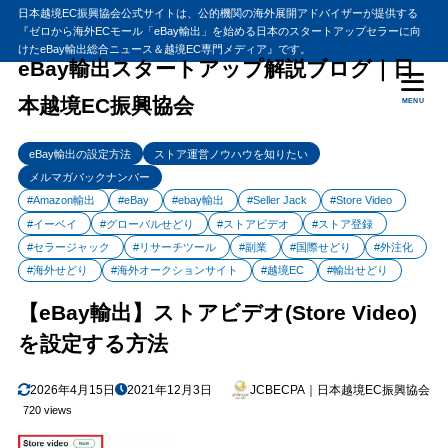
日本越境EC振興協会公式サイトは、公的機関の海外展開アドバイザーが提供する
『ゼロから海外ECモール「eBay輸出」を始める日本のスタートアップセラーに向
目次
けたeBay輸出総合ニュース＆越境EC専門メディア』です。
eBay輸出スタートアップ解説ブログ｜日
本越境EC振興協会
MENU
1
【eBay輸出】ストアビデオ(Store Video)を設定する方法
ストアを編集する方法
1.1
eBay輸出の設定方法
ストア運営ノウハウを知りたい
eBayストアに動画をアップロードする方法
1.2
メルマガバックナンバー
#Amazon輸出
#eBay
#ebay輸出
#Seller Jack
#Store Video
サンプル動画
1.2.1
#イーベイ
#グローバルせどり
#ストアビデオ
#ストア登録
ストアビデオ(Store Video)を設定する注意点
1.3
#セラージャック
#リサーチツール
#副業
#国際せどり
#外注化
2
まとめ
#海外せどり
#海外オークションサイト
#越境EC
#輸出せどり
【eBay輸出】ストアビデオ(Store Video)
を設定する方法
2026年4月15日
2021年12月3日
JCBECPA｜日本越境EC振興協会
720 views