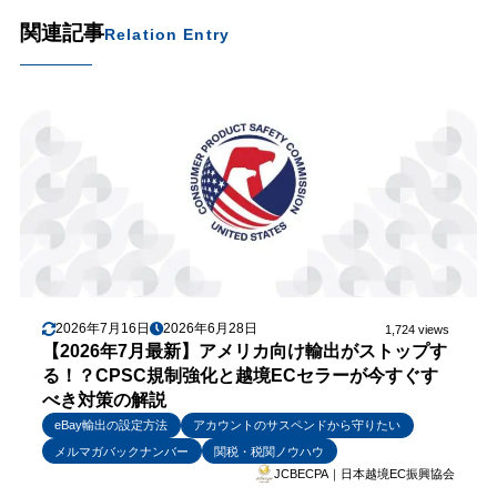
関連記事
Relation Entry
2026年7月16日
2026年6月28日
1,724 views
【2026年7月最新】アメリカ向け輸出がストップす
る！？CPSC規制強化と越境ECセラーが今すぐす
べき対策の解説
eBay輸出の設定方法
アカウントのサスペンドから守りたい
メルマガバックナンバー
関税・税関ノウハウ
JCBECPA｜日本越境EC振興協会