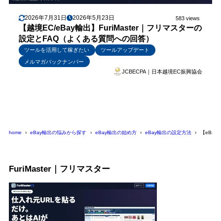
2026年7月31日
2026年5月23日
583 views
【越境EC/eBay輸出】FuriMaster｜フリマスターの
設定とFAQ（よくある質問への回答）
ツールを活用して稼ぎたい
ツールアップデート
メルマガバックナンバー
JCBECPA｜日本越境EC振興協会
home
eBay輸出の悩みから探す
eBay輸出の始め方
eBay輸出の設定方法
【eBay
FuriMaster｜フリマスター