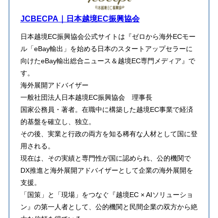
JCBECPA｜日本越境EC振興協会
日本越境EC振興協会公式サイトは『ゼロから海外ECモー
ル「eBay輸出」を始める日本のスタートアップセラーに
向けたeBay輸出総合ニュース＆越境EC専門メディア』で
す。
海外展開アドバイザー
一般社団法人日本越境EC振興協会 理事長
​国家公務員・著者。在職中に構築した越境EC事業で経済
的基盤を確立し、独立。
その後、実業と行政の両方を知る稀有な人材として国に登
用される。
​現在は、その実績と専門性が国に認められ、公的機関で
DX推進と海外展開アドバイザーとして企業の海外展開を
支援。
「国策」と「現場」をつなぐ『越境EC × AIソリューショ
ン』の第一人者として、公的機関と民間企業の双方から絶