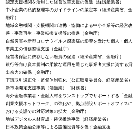
認定支援機関を活用した経営改善支援の促進（経済産業省）
中小企業の私的整理等のガイドラインの策定等（経済産業省、金
融庁）
地域金融機関・支援機関の連携・協働による中小企業等の経営改
善・事業再生・事業転換支援等の推進（金融庁）
自然災害や新型コロナウイルス感染症の影響を受けた個人・個人
事業主の債務整理支援（金融庁）
経営者保証に依存しない融資の促進（経済産業省、金融庁）
銀行等向け資本規制の柔軟な運用を通じた事業者支援に資する貸
出余力の確保（金融庁）
下請取引適正化・監督体制強化（公正取引委員会、経済産業省）
新市場開拓支援事業（酒類業）（財務省）
海外金融事業者・金融人材をワンストップでサポートする「金融
創業支援ネットワーク」の強化や、拠点開設サポートオフィスに
おける英語での対応対象の拡大（金融庁）
地域デジタル人材育成・確保推進事業（経済産業省）
日本政策金融公庫等による設備投資等を促す金融支援