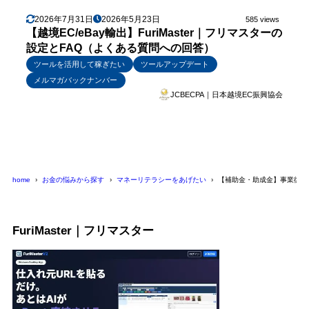
2026年7月31日
2026年5月23日
585 views
【越境EC/eBay輸出】FuriMaster｜フリマスターの
設定とFAQ（よくある質問への回答）
ツールを活用して稼ぎたい
ツールアップデート
メルマガバックナンバー
JCBECPA｜日本越境EC振興協会
home
お金の悩みから探す
マネーリテラシーをあげたい
【補助金・助成金】事業復活
FuriMaster｜フリマスター