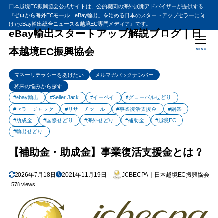
日本越境EC振興協会公式サイトは、公的機関の海外展開アドバイザーが提供する
『ゼロから海外ECモール「eBay輸出」を始める日本のスタートアップセラーに向
目次
けたeBay輸出総合ニュース＆越境EC専門メディア』です。
eBay輸出スタートアップ解説ブログ｜日
本越境EC振興協会
MENU
1
【補助金・助成金】事業復活支援金とは？
事業復活支援金とは？
1.1
マネーリテラシーをあげたい
メルマガバックナンバー
事業復活支援金の給付対象
1.2
将来の悩みから探す
#ebay輸出
#Seller Jack
#イーベイ
#グローバルせどり
事業復活支援金の給付額
1.3
#セラージャック
#リサーチツール
#事業復活支援金
#副業
申請方法
1.4
#助成金
#国際せどり
#海外せどり
#補助金
#越境EC
申請のポイント
1.5
#輸出せどり
コロナ克服・新時代開拓のための経済対策
1.6
【補助金・助成金】事業復活支援金とは？
2
まとめ
2026年7月18日
2021年11月19日
JCBECPA｜日本越境EC振興協会
578 views