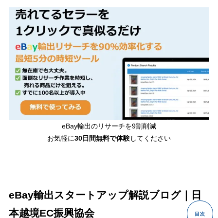
eBay輸出のリサーチを9割削減
お気軽に
30日間
無料で体験
してください
eBay輸出スタートアップ解説ブログ｜日
本越境EC振興協会