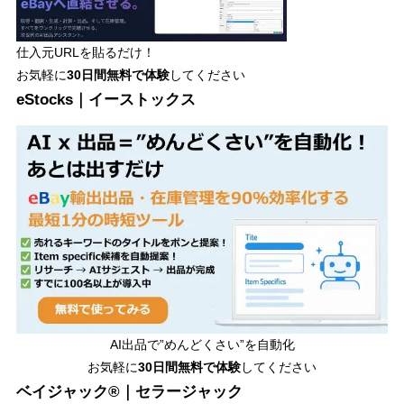
仕入元URLを貼るだけ！
お気軽に
30日間
無料で体験
してください
eStocks｜イーストックス
AI出品で”めんどくさい”を自動化
お気軽に
30日間無料で体験
してください
ベイジャック®｜セラージャック