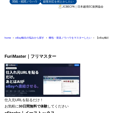
関税・税関ノウハウ
顧客対応を何とかしたい
JCBECPA｜日本越境EC振興協会
home
eBay輸出の悩みから探す
梱包・発送ノウハウをマスターしたい
【eBay輸出
FuriMaster｜フリマスター
仕入元URLを貼るだけ！
お気軽に
30日間
無料で体験
してください