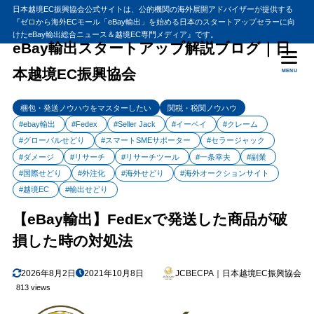
日本越境EC振興協会公式サイトは、公的機関の海外展開アドバイザーが提供する
『ゼロから海外ECモール「eBay輸出」を始める日本のスタートアップセラーに向
目次
けたeBay輸出総合ニュース＆越境EC専門メディア』です。
eBay輸出スタートアップ解説ブログ｜日
本越境EC振興協会
MENU
1
【eBay輸出】FedExで発送した商品が破損した時の対処法
FedExのショッキングな発送の実態
1.1
梱包・発送ノウハウをマスターしたい
関税・税関ノウハウ
2020年 アマゾンとFedExの比較
1.2
#ebay輸出
#Fedex
#Seller Jack
#イーベイ
#クレーム
#グローバルせどり
#スマートSMEサポーター
#セラージャック
FedExカスタマーサービスに連絡する
1.3
#ダメージ
#リサーチ
#リサーチツール
#一条幸夫
#副業
FedEx貨物の紛失やダメージの補償を依頼する方法
1.4
#国際せどり
#外注化
#海外せどり
#海外オークションサイト
ステップ1 FedExクレームフォームのダウンロード
1.4.1
#越境EC
#輸出せどり
ステップ2 FedExクレームフォームの記入
1.4.2
【eBay輸出】FedExで発送した商品が破
ステップ3 必要書類の収集
1.4.3
損した時の対処法
ステップ4 FedExカスタマーサービスに連絡する
1.4.4
2
2026年8月2日
2021年10月8日
JCBECPA｜日本越境EC振興協会
まとめ
813 views