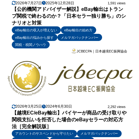
2026年7月27日
2025年12月28日
1,591 views
【公的機関アドバイザー解説】eBay輸出はトラン
プ関税で終わるのか？「日本セラー独り勝ち」のシ
ナリオと対策
eBay輸出の収入が増えない
eBay輸出の始め方
eBay輸出の悩みから探す
メルマガバックナンバー
関税・税関ノウハウ
JCBECPA｜日本越境EC振興協会
2026年3月25日
2024年6月30日
2,292 views
【越境EC/eBay輸出】バイヤーが商品の受け取りや
関税支払いを拒否した場合のeBayセラーの対応方
法［完全解説版］
アカウントのサスペンドから守りたい
メルマガバックナンバー