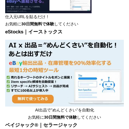
仕入元URLを貼るだけ！
お気軽に
30日間
無料で体験
してください
eStocks｜イーストックス
AI出品で”めんどくさい”を自動化
お気軽に
30日間無料で体験
してください
ベイジャック®｜セラージャック