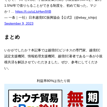
1.5%/年で借りらることができる制度を、初めて知った。マジ
か！…
https://t.co/uLloHwy9XB
— 一条｜一社）日本越境EC振興協会【公式】 (@ebay_ichijo)
September 9, 2023
まとめ
いかがでしたか？本記事では越境ECビジネスの専門家、越境EC
認定支援機関、情報処理支援機関、越境EC著者である一条が小規
模共済を解説させていただきました。ぜひ、参考にしてくださ
い。
利益率80%は当たり前