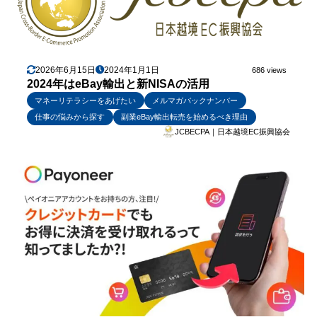
2026年6月15日
2024年1月1日
686 views
2024年はeBay輸出と新NISAの活用
マネーリテラシーをあげたい
メルマガバックナンバー
仕事の悩みから探す
副業eBay輸出転売を始めるべき理由
JCBECPA｜日本越境EC振興協会