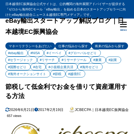
日本越境EC振興協会公式サイトは、公的機関の海外展開アドバイザーが提供する
『ゼロから海外ECモール「eBay輸出」を始める日本のスタートアップセラーに向
目次
けたeBay輸出総合ニュース＆越境EC専門メディア』です。
eBay輸出スタートアップ解説ブログ｜日
本越境EC振興協会
MENU
1
節税して低金利でお金を借りて資産運用する方法
【徹底解説】税金を圧倒的に減らす節税術
1.1
マネーリテラシーをあげたい
仕事の悩みから探す
将来の悩みから探す
これを見れば小規模企業共済の全てがわかります！
1.2
#ebay輸出
#NISA
#イーベイ
#グローバルせどり
#セラージャック
#リサーチ
#リサーチツール
#兼業
#副業
小規模企業共済
1.3
#国際せどり
#在宅
#小規模企業共済
#海外せどり
節税して低金利でお金を借りる方法
1.4
#海外オークションサイト
#節税
#越境EC
2
まとめ
節税して低金利でお金を借りて資産運用す
る方法
2026年6月21日
2017年2月19日
JCBECPA｜日本越境EC振興協会
657 views