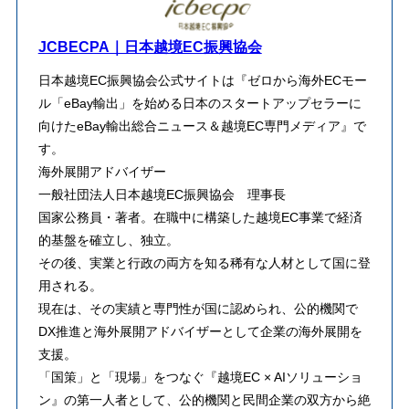
JCBECPA｜日本越境EC振興協会
日本越境EC振興協会公式サイトは『ゼロから海外ECモー
ル「eBay輸出」を始める日本のスタートアップセラーに
向けたeBay輸出総合ニュース＆越境EC専門メディア』で
す。
海外展開アドバイザー
一般社団法人日本越境EC振興協会 理事長
​国家公務員・著者。在職中に構築した越境EC事業で経済
的基盤を確立し、独立。
その後、実業と行政の両方を知る稀有な人材として国に登
用される。
​現在は、その実績と専門性が国に認められ、公的機関で
DX推進と海外展開アドバイザーとして企業の海外展開を
支援。
「国策」と「現場」をつなぐ『越境EC × AIソリューショ
ン』の第一人者として、公的機関と民間企業の双方から絶