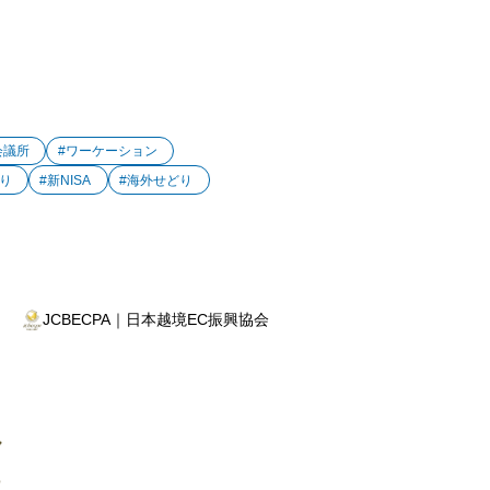
会議所
#ワーケーション
り
#新NISA
#海外せどり
JCBECPA｜日本越境EC振興協会