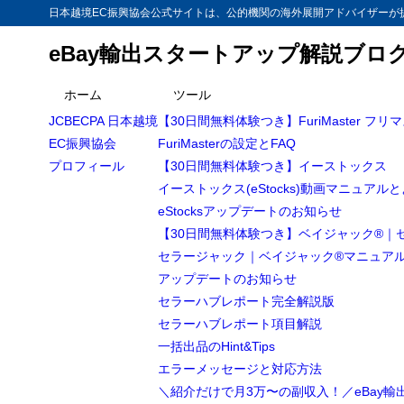
日本越境EC振興協会公式サイトは、公的機関の海外展開アドバイザーが提
eBay輸出スタートアップ解説ブロ
目次
ホーム
ツール
JCBECPA 日本越境
【30日間無料体験つき】FuriMaster フリ
1
2024年はeB
EC振興協会
FuriMasterの設定とFAQ
正月は日
1.1
プロフィール
【30日間無料体験つき】イーストックス
イーストックス(eStocks)動画マニュアル
2024年は
1.2
eStocksアップデートのお知らせ
2
まとめ
【30日間無料体験つき】ベイジャック®｜
セラージャック｜ベイジャック®マニュア
アップデートのお知らせ
セラーハブレポート完全解説版
セラーハブレポート項目解説
一括出品のHint&Tips
エラーメッセージと対応方法
＼紹介だけで月3万〜の副収入！／eBay