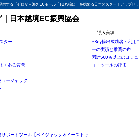
供する『ゼロから海外ECモール「eBay輸出」を始める日本のスタートアップセラ
グ｜日本越境EC振興協会
導入実績
マスター
eBay輸出成功者・利用
ay輸出と新NISAの活用
ーの実績と推薦の声
本最強神社とマリオットの旅
累計500名以上のコミ
とよくある質問
ィ・ツールの評価
eBay輸出と新NISAの活用
セラージャック
ル
輸出サポートツール【ベイジャック＆イーストッ