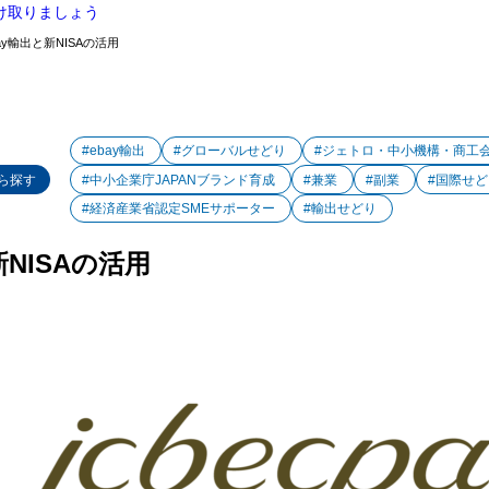
け取りましょう
Bay輸出と新NISAの活用
#ebay輸出
#グローバルせどり
#ジェトロ・中小機構・商工
ら探す
#中小企業庁JAPANブランド育成
#兼業
#副業
#国際せど
#経済産業省認定SMEサポーター
#輸出せどり
新NISAの活用