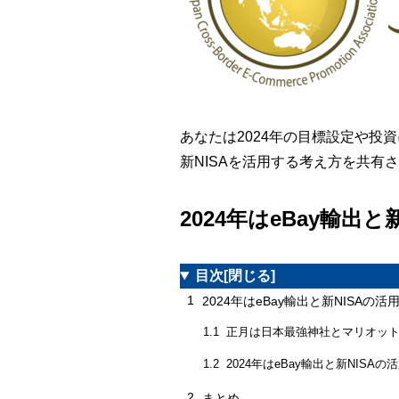
あなたは2024年の目標設定や
新NISAを活用する考え方を共有
2024年はeBay輸出と
目次
[閉じる]
1
2024年はeBay輸出と新NISAの活
正月は日本最強神社とマリオッ
1.1
2024年はeBay輸出と新NISAの
1.2
2
まとめ