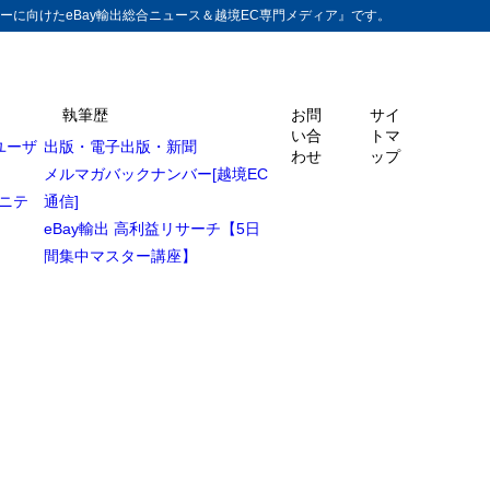
ーに向けたeBay輸出総合ニュース＆越境EC専門メディア』です。
執筆歴
お問
サイ
い合
トマ
ユーザ
出版・電子出版・新聞
わせ
ップ
メルマガバックナンバー[越境EC
ュニテ
通信]
eBay輸出 高利益リサーチ【5日
間集中マスター講座】