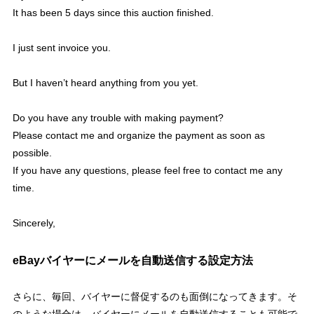
It has been 5 days since this auction finished.
I just sent invoice you.
But I haven’t heard anything from you yet.
Do you have any trouble with making payment?
Please contact me and organize the payment as soon as
possible.
If you have any questions, please feel free to contact me any
time.
Sincerely,
eBayバイヤーにメールを自動送信する設定方法
さらに、毎回、バイヤーに督促するのも面倒になってきます。そ