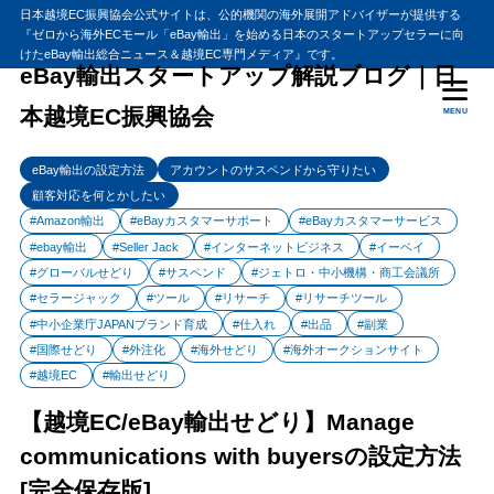
日本越境EC振興協会公式サイトは、公的機関の海外展開アドバイザーが提供する
『ゼロから海外ECモール「eBay輸出」を始める日本のスタートアップセラーに向
目次
けたeBay輸出総合ニュース＆越境EC専門メディア』です。
eBay輸出スタートアップ解説ブログ｜日
本越境EC振興協会
MENU
1
【越境EC/eBay輸出せどり】Manage communications with
buyersの設定方法[完全保存版]
eBay輸出の設定方法
アカウントのサスペンドから守りたい
eBayバイヤーに督促メールを送ろう
1.1
顧客対応を何とかしたい
eBayで受注後入金がない時の英文テンプレート
1.2
#Amazon輸出
#eBayカスタマーサポート
#eBayカスタマーサービス
eBayバイヤーにメールを自動送信する設定方法
1.3
#ebay輸出
#Seller Jack
#インターネットビジネス
#イーベイ
#グローバルせどり
#サスペンド
#ジェトロ・中小機構・商工会議所
eBayバイヤーにメールを自動送信する設定手順
1.4
#セラージャック
#ツール
#リサーチ
#リサーチツール
eBayから送られる自動メールの設定方法
1.5
#中小企業庁JAPANブランド育成
#仕入れ
#出品
#副業
2
#国際せどり
#外注化
#海外せどり
#海外オークションサイト
まとめ
#越境EC
#輸出せどり
【越境EC/eBay輸出せどり】Manage
communications with buyersの設定方法
[完全保存版]