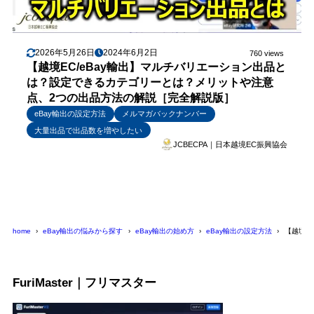
2026年5月26日
2024年6月2日
760 views
【越境EC/eBay輸出】マルチバリエーション出品と
は？設定できるカテゴリーとは？メリットや注意
点、2つの出品方法の解説［完全解説版］
eBay輸出の設定方法
メルマガバックナンバー
大量出品で出品数を増やしたい
JCBECPA｜日本越境EC振興協会
home
eBay輸出の悩みから探す
eBay輸出の始め方
eBay輸出の設定方法
【越境EC/
FuriMaster｜フリマスター