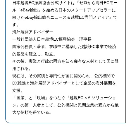
日本越境EC振興協会公式サイトは『ゼロから海外ECモー
ル「eBay輸出」を始める日本のスタートアップセラーに
向けたeBay輸出総合ニュース＆越境EC専門メディア』で
す。
海外展開アドバイザー
一般社団法人日本越境EC振興協会 理事長
​国家公務員・著者。在職中に構築した越境EC事業で経済
的基盤を確立し、独立。
その後、実業と行政の両方を知る稀有な人材として国に登
用される。
​現在は、その実績と専門性が国に認められ、公的機関で
DX推進と海外展開アドバイザーとして企業の海外展開を
支援。
「国策」と「現場」をつなぐ『越境EC × AIソリューショ
ン』の第一人者として、公的機関と民間企業の双方から絶
大な信頼を得ている。