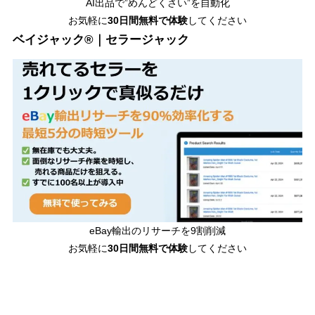
AI出品で”めんどくさい”を自動化
お気軽に
30日間無料で体験
してください
ベイジャック®｜セラージャック
eBay輸出のリサーチを9割削減
お気軽に
30日間
無料で体験
してください