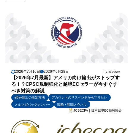
2026年7月16日
2026年6月28日
1,720 views
【2026年7月最新】アメリカ向け輸出がストップす
る！？CPSC規制強化と越境ECセラーが今すぐす
べき対策の解説
eBay輸出の設定方法
アカウントのサスペンドから守りたい
メルマガバックナンバー
関税・税関ノウハウ
JCBECPA｜日本越境EC振興協会