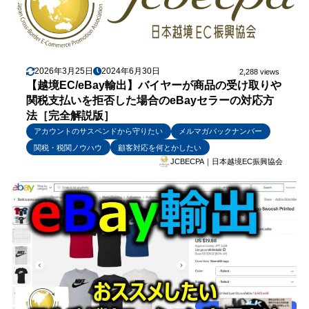
2026年3月25日
2024年6月30日
2,288 views
【越境EC/eBay輸出】バイヤーが商品の受け取りや
関税支払いを拒否した場合のeBayセラーの対応方
法［完全解説版］
アカウントのサスペンドから守りたい
メルマガバックナンバー
関税・税関ノウハウ
顧客対応を何とかしたい
JCBECPA｜日本越境EC振興協会