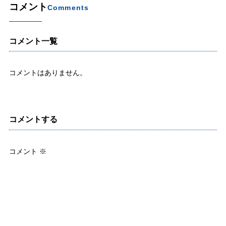
コメント
Comments
コメント一覧
コメントはありません。
コメントする
コメント
※