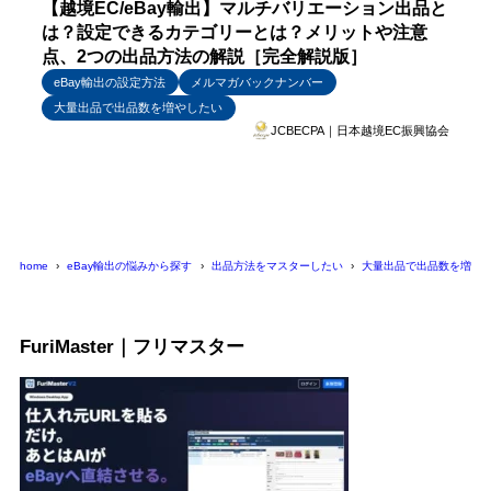
【越境EC/eBay輸出】マルチバリエーション出品と
は？設定できるカテゴリーとは？メリットや注意
点、2つの出品方法の解説［完全解説版］
eBay輸出の設定方法
メルマガバックナンバー
大量出品で出品数を増やしたい
JCBECPA｜日本越境EC振興協会
home
eBay輸出の悩みから探す
出品方法をマスターしたい
大量出品で出品数を増や
FuriMaster｜フリマスター