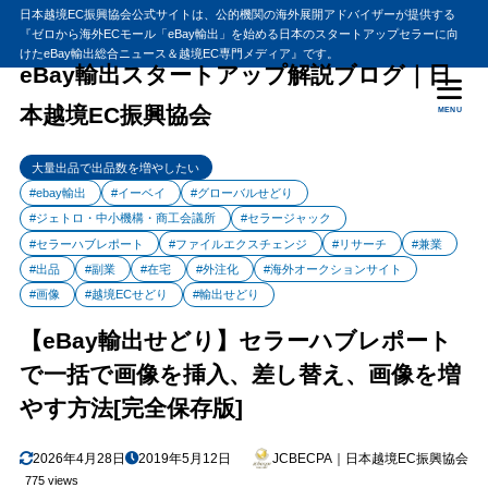
日本越境EC振興協会公式サイトは、公的機関の海外展開アドバイザーが提供する
『ゼロから海外ECモール「eBay輸出」を始める日本のスタートアップセラーに向
目次
けたeBay輸出総合ニュース＆越境EC専門メディア』です。
eBay輸出スタートアップ解説ブログ｜日
本越境EC振興協会
MENU
1
【eBay輸出せどり】セラーハブレポートで一括で画像を挿入、差し替
存版]
大量出品で出品数を増やしたい
セラーハブレポートの出品画像の設定方法
1.1
#ebay輸出
#イーベイ
#グローバルせどり
セラーハブレポートで一括で画像を挿入、差し替え、画像を増やす方法
1.2
#ジェトロ・中小機構・商工会議所
#セラージャック
#セラーハブレポート
#ファイルエクスチェンジ
#リサーチ
#兼業
関数を利用して、セラーハブレポートの出品画像を追加する場合の対応
1.3
#出品
#副業
#在宅
#外注化
#海外オークションサイト
2
まとめ
#画像
#越境ECせどり
#輸出せどり
【eBay輸出せどり】セラーハブレポート
で一括で画像を挿入、差し替え、画像を増
やす方法[完全保存版]
2026年4月28日
2019年5月12日
JCBECPA｜日本越境EC振興協会
775 views