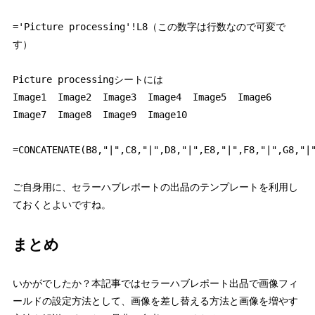
='Picture processing'!L8（この数字は行数なので可変で
す）
Picture processingシートには

Image1	Image2	Image3	Image4	Image5	Image6	
Image7	Image8	Image9	Image10

=CONCATENATE(B8,"|",C8,"|",D8,"|",E8,"|",F8,"|",G8,"|
ご自身用に、セラーハブレポートの出品のテンプレートを利用し
ておくとよいですね。
まとめ
いかがでしたか？本記事ではセラーハブレポート出品で画像フィ
ールドの設定方法として、画像を差し替える方法と画像を増やす