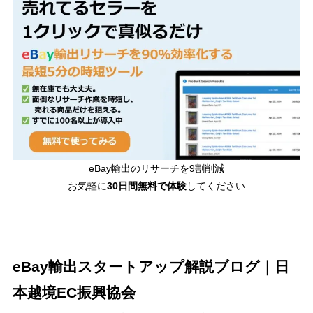
eBay輸出のリサーチを9割削減
お気軽に
30日間
無料で体験
してください
eBay輸出スタートアップ解説ブログ｜日
本越境EC振興協会