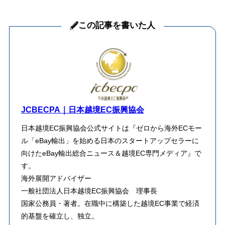
この記事を書いた人
JCBECPA｜日本越境EC振興協会
日本越境EC振興協会公式サイトは『ゼロから海外ECモー
ル「eBay輸出」を始める日本のスタートアップセラーに
向けたeBay輸出総合ニュース＆越境EC専門メディア』で
す。
海外展開アドバイザー
一般社団法人日本越境EC振興協会 理事長
​国家公務員・著者。在職中に構築した越境EC事業で経済
的基盤を確立し、独立。