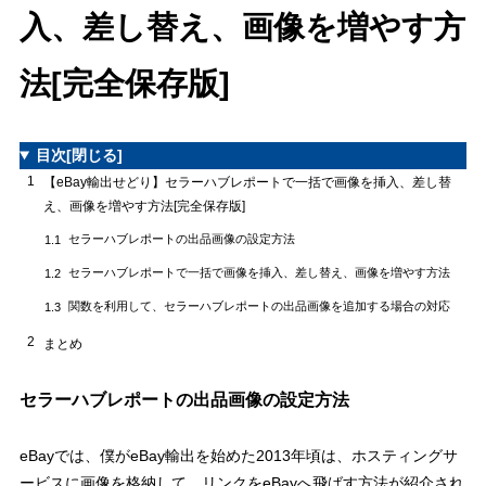
入、差し替え、画像を増やす方
法[完全保存版]
目次
[閉じる]
1
【eBay輸出せどり】セラーハブレポートで一括で画像を挿入、差し替
え、画像を増やす方法[完全保存版]
セラーハブレポートの出品画像の設定方法
1.1
セラーハブレポートで一括で画像を挿入、差し替え、画像を増やす方法
1.2
関数を利用して、セラーハブレポートの出品画像を追加する場合の対応
1.3
2
まとめ
セラーハブレポートの出品画像の設定方法
eBayでは、僕がeBay輸出を始めた2013年頃は、ホスティングサ
ービスに画像を格納して、リンクをeBayへ飛ばす方法が紹介され