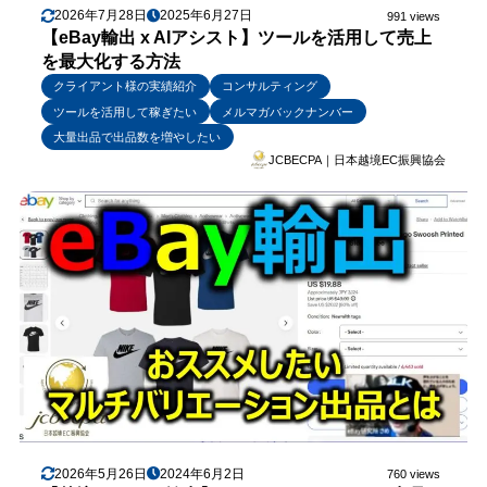
2026年7月28日
2025年6月27日
991 views
【eBay輸出 x AIアシスト】ツールを活用して売上
を最大化する方法
クライアント様の実績紹介
コンサルティング
ツールを活用して稼ぎたい
メルマガバックナンバー
大量出品で出品数を増やしたい
JCBECPA｜日本越境EC振興協会
2026年5月26日
2024年6月2日
760 views