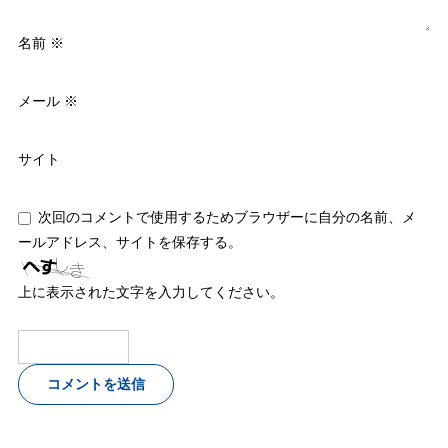
名前
※
メール
※
サイト
次回のコメントで使用するためブラウザーに自分の名前、メ
ールアドレス、サイトを保存する。
上に表示された文字を入力してください。