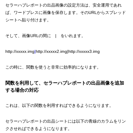
セラーハブレポートの出品画像の設定方法は、安全運用であれ
ば、ワードプレスに画像を保存します。そのURLからスプレッド
シートへ貼り付けます。
そして、画像URLの間に
|
をいれます。
http://xxxxx.img
|
http://xxxxx2.img|http://xxxxx3.img
この時に、関数を使うと非常に効率的になります。
関数を利用して、セラーハブレポートの出品画像を追加
する場合の対応
これは、以下の関数を利用すればできるようになります。
セラーハブレポートの出品シートには以下の青線のカラムをリン
クさせればできるようになります。