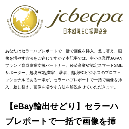
あなたはセラーハブレポートで一括で画像を挿入、差し替え、画
像を増やす方法をご存じですか？本記事では、中小企業庁JAPAN
ブランド育成事業支援パートナー、経済産業省認定スマートSME
サポーター、越境EC起業家、著者、越境ECビジネスのプロフェ
ッショナルである一条が、セラーハブレポートで一括で画像を挿
入、差し替え、画像を増やす方法を解説させていただきます。
【eBay輸出せどり】セラーハ
ブレポートで一括で画像を挿