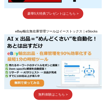
豪華5大特典プレゼントはこちら >
eBay輸出無在庫管理ツールはイーストックス｜eStocks
無料体験はこちら >