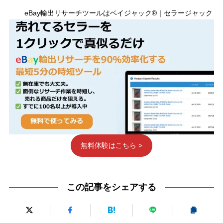
eBay輸出リサーチツールはベイジャック®｜セラージャック
無料体験はこちら >
この記事をシェアする