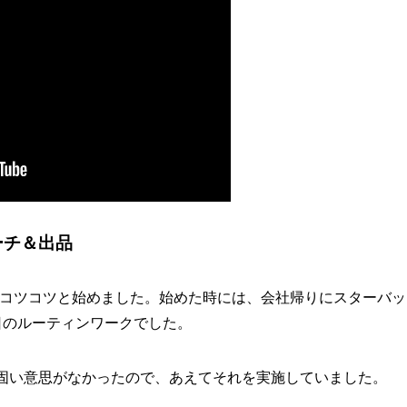
ーチ＆出品
出をコツコツと始めました。始めた時には、会社帰りにスターバ
日のルーティンワークでした。
固い意思がなかったので、あえてそれを実施していました。