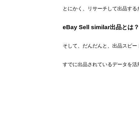
とにかく、リサーチして出品する
eBay Sell similar出品とは
そして、だんだんと、出品スピー
すでに出品されているデータを活用でき