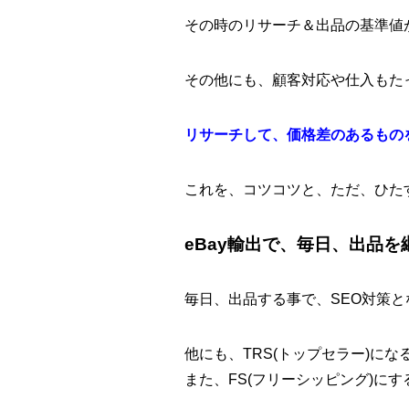
その時のリサーチ＆出品の基準値
その他にも、顧客対応や仕入もた
リサーチして、価格差のあるもの
これを、コツコツと、ただ、ひた
eBay輸出で、毎日、出品を
毎日、出品する事で、SEO対策
他にも、TRS(トップセラー)に
また、FS(フリーシッピング)に