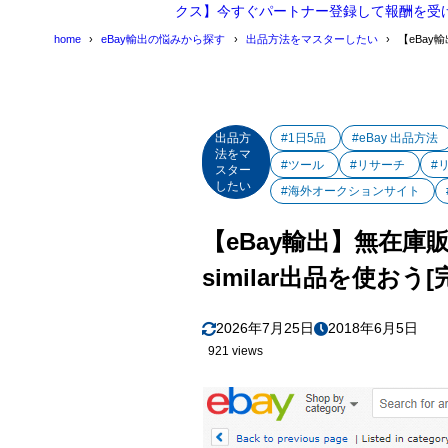
2
まとめ
クス】今すぐパートナー登録して報酬を受
home
eBay輸出の悩みから探す
出品方法をマスターしたい
【eBay
出品方
#1日5品
#eBay 出品方法
法をマ
#ツール
#リサーチ
#
スター
したい
#海外オークションサイト
【eBay輸出】無在庫
similar出品を使おう
2026年7月25日
2018年6月5日
921 views