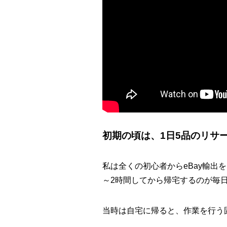
初期の頃は、1日5品のリサ
私は全くの初心者からeBay輸
～2時間してから帰宅するのが毎
当時は自宅に帰ると、作業を行う