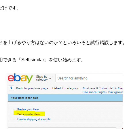
だけです。
？
ドを上げるやり方はないのか？といろいろと試行錯誤します。
る「Sell similar」を使い始めます。