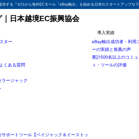
供する『ゼロから海外ECモール「eBay輸出」を始める日本のスタートアップセラ
グ｜日本越境EC振興協会
導入実績
マスター
eBay輸出成功者・利用
】無在庫販売の成功法則は出品数にある。1日5品出品するには、Sell simil
ーの実績と推薦の声
累計500名以上のコミ
でSell Similarを使って再出品する方法
とよくある質問
ィ・ツールの評価
、1日5品のリサーチ＆出品
セラージャック
出で、毎日、出品を継続するメリットはSEO対策
ル
l similar出品とは？
売の鍵は出品数にある
数
増やし方
輸出サポートツール【ベイジャック＆イーストッ