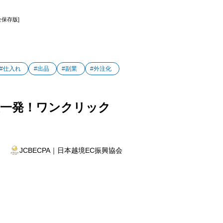
全保存版]
#仕入れ
#出品
#副業
#外注化
時短一発！ワンクリック
JCBECPA｜日本越境EC振興協会