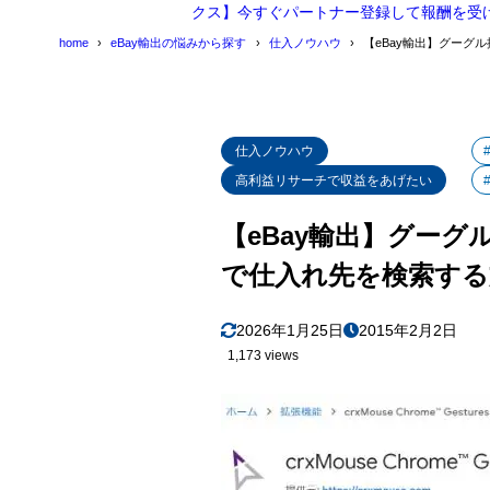
2
まとめ
クス】今すぐパートナー登録して報酬を受
home
eBay輸出の悩みから探す
仕入ノウハウ
【eBay輸出】グーグル
仕入ノウハウ
高利益リサーチで収益をあげたい
【eBay輸出】グーグ
で仕入れ先を検索する
2026年1月25日
2015年2月2日
1,173 views