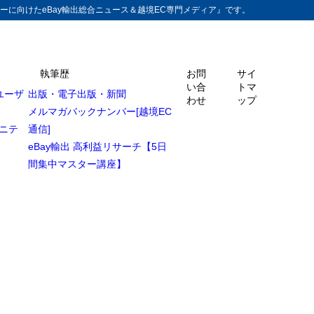
ーに向けたeBay輸出総合ニュース＆越境EC専門メディア』です。
執筆歴
お問
サイ
い合
トマ
ユーザ
出版・電子出版・新聞
クリックで仕入れ先
わせ
ップ
メルマガバックナンバー[越境EC
ュニテ
通信]
eBay輸出 高利益リサーチ【5日
間集中マスター講座】