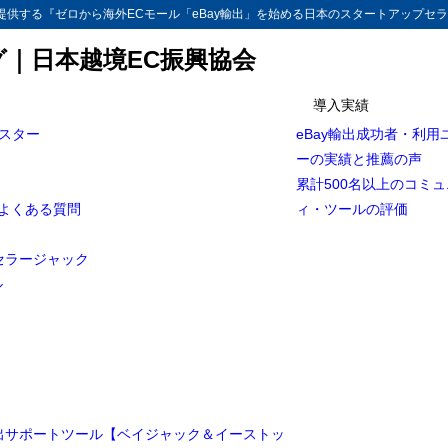
供する『ゼロから海外ECモール「eBay輸出」を始める日本のスタートアップセラ
グ｜日本越境EC振興協会
導入実績
マスター
eBay輸出成功者・利用
】グーグルクローム拡張機能 crxMouseを使ってみよう/時短一発！ワン
ーの実績と推薦の声
[完全保存版]
累計500名以上のコミ
ラーをまねして月利20万円
とよくある質問
ィ・ツールの評価
ワンクリックで仕入れ先を検索する方法 動画紹介
セラージャック
機能 crxMouseとは
ル
Chrome拡張機能 crxMouseの利用方法
gle Chromeのインストール
le Chrome拡張機能 crxMouseの追加
Mouseのアクションの設定方法
輸出サポートツール【ベイジャック＆イーストッ