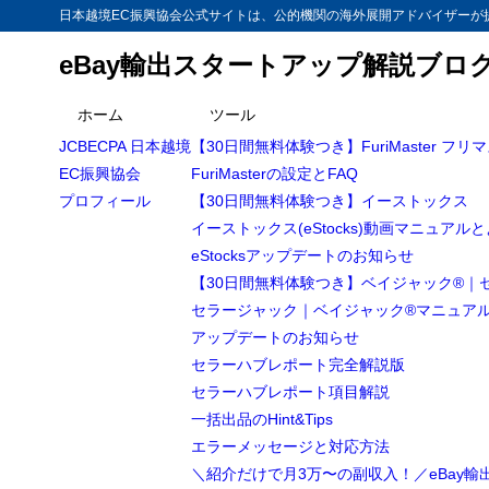
日本越境EC振興協会公式サイトは、公的機関の海外展開アドバイザーが提
eBay輸出スタートアップ解説ブロ
目次
ホーム
ツール
JCBECPA 日本越境
【30日間無料体験つき】FuriMaster フリ
1
【eBay輸出
EC振興協会
FuriMasterの設定とFAQ
を検索する方法
プロフィール
【30日間無料体験つき】イーストックス
ライバルセ
1.1
イーストックス(eStocks)動画マニュアル
eStocksアップデートのお知らせ
時短一発！
1.2
【30日間無料体験つき】ベイジャック®｜
グーグル拡張
1.3
セラージャック｜ベイジャック®マニュア
アップデートのお知らせ
Google 
1.4
セラーハブレポート完全解説版
Goo
1.4.1
セラーハブレポート項目解説
Goog
1.4.2
一括出品のHint&Tips
エラーメッセージと対応方法
crx
1.4.3
＼紹介だけで月3万〜の副収入！／eBay