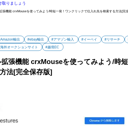
け取りましょう
拡張機能 crxMouseを使ってみよう/時短一発！ワンクリックで仕入れ先を検索する方法[完
#Amazon輸出
#ebay輸出
#アマゾン輸入
#イーベイ
#リサーチ
#海外オークションサイト
#越境EC
ル拡張機能 crxMouseを使ってみよう/
方法[完全保存版]