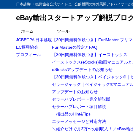
日本越境EC振興協会公式サイトは、公的機関の海外展開アドバイザーが提
eBay輸出スタートアップ解説ブロ
ホーム
ツール
JCBECPA 日本越境
【30日間無料体験つき】FuriMaster フリ
EC振興協会
FuriMasterの設定とFAQ
プロフィール
【30日間無料体験つき】イーストックス
イーストックス(eStocks)動画マニュアル
eStocksアップデートのお知らせ
【30日間無料体験つき】ベイジャック®｜
セラージャック｜ベイジャック®マニュア
アップデートのお知らせ
セラーハブレポート完全解説版
セラーハブレポート項目解説
一括出品のHint&Tips
エラーメッセージと対応方法
＼紹介だけで月3万〜の副収入！／eBay