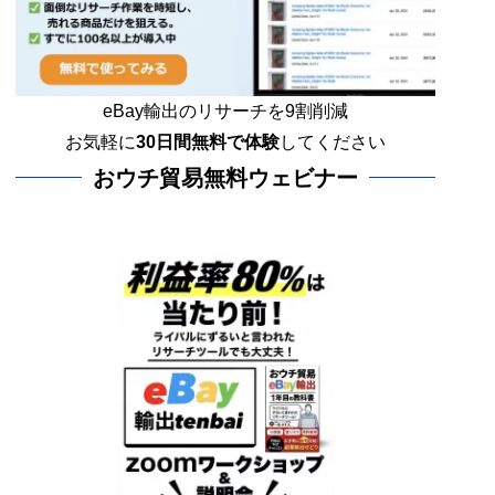
eBay輸出のリサーチを9割削減
お気軽に
30日間
無料で体験
してください
おウチ貿易無料ウェビナー