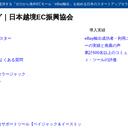
供する『ゼロから海外ECモール「eBay輸出」を始める日本のスタートアップセラ
グ｜日本越境EC振興協会
導入実績
マスター
eBay輸出成功者・利用
ーの実績と推薦の声
累計500名以上のコミ
とよくある質問
ィ・ツールの評価
セラージャック
ル
輸出サポートツール【ベイジャック＆イーストッ