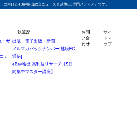
ーに向けたeBay輸出総合ニュース＆越境EC専門メディア』です。
執筆歴
お問
サイ
い合
トマ
ユーザ
出版・電子出版・新聞
わせ
ップ
メルマガバックナンバー[越境EC
ュニテ
通信]
eBay輸出 高利益リサーチ【5日
間集中マスター講座】