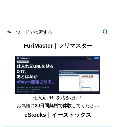
FuriMaster｜フリマスター
仕入元URLを貼るだけ！
お気軽に
30日間
無料で体験
してください
eStocks｜イーストックス