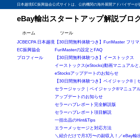
日本越境EC振興協会公式サイトは、公的機関の海外展開アドバイザーが提
eBay輸出スタートアップ解説ブロ
ホーム
ツール
JCBECPA 日本越境
【30日間無料体験つき】FuriMaster フリ
EC振興協会
FuriMasterの設定とFAQ
プロフィール
【30日間無料体験つき】イーストックス
イーストックス(eStocks)動画マニュアル
eStocksアップデートのお知らせ
【30日間無料体験つき】ベイジャック®｜
セラージャック｜ベイジャック®マニュア
アップデートのお知らせ
セラーハブレポート完全解説版
セラーハブレポート項目解説
一括出品のHint&Tips
エラーメッセージと対応方法
＼紹介だけで月3万〜の副収入！／eBay