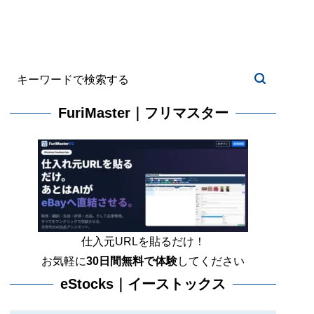
FuriMaster｜フリマスター
仕入元URLを貼るだけ！
お気軽に
30日間
無料で体験
してください
eStocks｜イーストックス