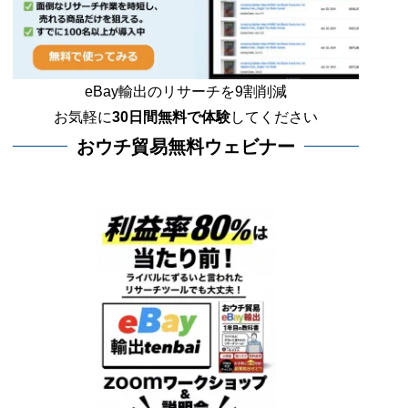
eBay輸出のリサーチを9割削減
お気軽に
30日間
無料で体験
してください
おウチ貿易無料ウェビナー