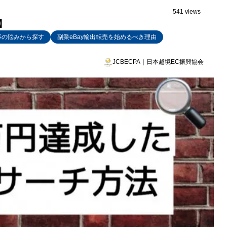
541 views
】
事の悩みから探す
副業eBay輸出転売を始めるべき理由
JCBECPA｜日本越境EC振興協会