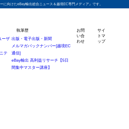
ーに向けたeBay輸出総合ニュース＆越境EC専門メディア』です。
執筆歴
お問
サイ
い合
トマ
ユーザ
出版・電子出版・新聞
わせ
ップ
メルマガバックナンバー[越境EC
ュニテ
通信]
eBay輸出 高利益リサーチ【5日
間集中マスター講座】