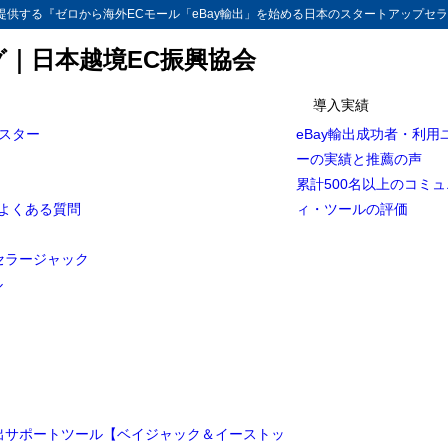
供する『ゼロから海外ECモール「eBay輸出」を始める日本のスタートアップセラ
グ｜日本越境EC振興協会
導入実績
マスター
eBay輸出成功者・利用
ーの実績と推薦の声
累計500名以上のコミ
とよくある質問
ィ・ツールの評価
セラージャック
ル
輸出サポートツール【ベイジャック＆イーストッ