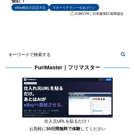
会計！
eBay輸出の設定方法
マネーリテラシーをあげたい
JCBECPA｜日本越境EC振興協会
FuriMaster｜フリマスター
仕入元URLを貼るだけ！
お気軽に
30日間
無料で体験
してください