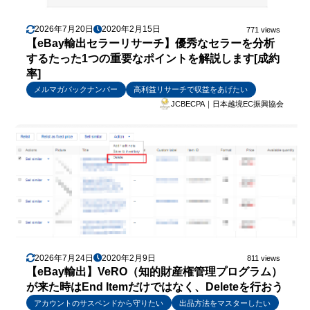
2026年7月20日
2020年2月15日
771 views
【eBay輸出セラーリサーチ】優秀なセラーを分析
するたった1つの重要なポイントを解説します[成約
率]
メルマガバックナンバー
高利益リサーチで収益をあげたい
JCBECPA｜日本越境EC振興協会
2026年7月24日
2020年2月9日
811 views
【eBay輸出】VeRO（知的財産権管理プログラム）
が来た時はEnd Itemだけではなく、Deleteを行おう
アカウントのサスペンドから守りたい
出品方法をマスターしたい