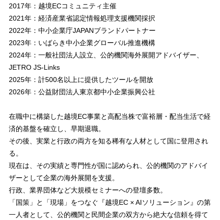
2017年：越境ECコミュニティ主催
2021年：経済産業省認定情報処理支援機関採択
2022年：中小企業庁JAPANブランドパートナー
2023年：いばらき中小企業グローバル推進機構
2024年：一般社団法人設立、公的機関海外展開アドバイザー、
JETRO JS-Links
2025年：計500名以上に提供したツールを開放
2026年：公益財団法人東京都中小企業振興公社
在職中に構築した越境EC事業と高配当株で富裕層・配当生活で経
済的基盤を確立し、早期退職。
その後、実業と行政の両方を知る稀有な人材として国に登用され
る。
現在は、その実績と専門性が国に認められ、公的機関のアドバイ
ザーとして企業の海外展開を支援。
行政、業界団体など大規模セミナーへの登壇多数。
「国策」と「現場」をつなぐ『越境EC × AIソリューション』の第
一人者として、公的機関と民間企業の双方から絶大な信頼を得て