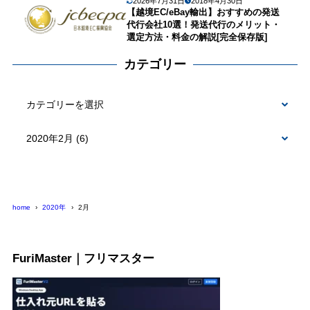
2026年7月31日
2018年4月30日
【越境EC/eBay輸出】おすすめの発送
代行会社10選！発送代行のメリット・
選定方法・料金の解説[完全保存版]
カテゴリー
カ
テ
ゴ
リ
ー
home
2020年
2月
FuriMaster｜フリマスター