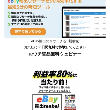
eBay輸出のリサーチを9割削減
お気軽に
30日間
無料で体験
してください
おウチ貿易無料ウェビナー