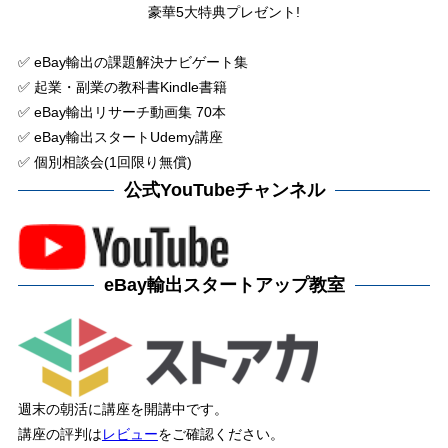
豪華5大特典プレゼント!
✅ eBay輸出の課題解決ナビゲート集
✅ 起業・副業の教科書Kindle書籍
✅ eBay輸出リサーチ動画集 70本
✅ eBay輸出スタートUdemy講座
✅ 個別相談会(1回限り無償)
公式YouTubeチャンネル
eBay輸出スタートアップ教室
週末の朝活に講座を開講中です。
講座の評判は
レビュー
をご確認ください。