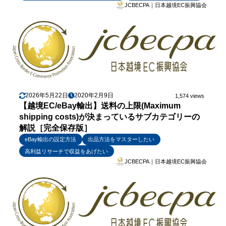
JCBECPA｜日本越境EC振興協会
2026年5月22日
2020年2月9日
1,574 views
【越境EC/eBay輸出】送料の上限(Maximum
shipping costs)が決まっているサブカテゴリーの
解説［完全保存版］
eBay輸出の設定方法
出品方法をマスターしたい
高利益リサーチで収益をあげたい
JCBECPA｜日本越境EC振興協会