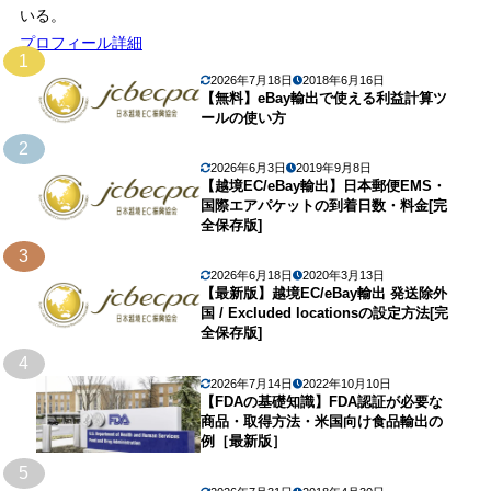
いる。
プロフィール詳細
1
2026年7月18日
2018年6月16日
【無料】eBay輸出で使える利益計算ツ
ールの使い方
2
2026年6月3日
2019年9月8日
【越境EC/eBay輸出】日本郵便EMS・
国際エアパケットの到着日数・料金[完
全保存版]
3
2026年6月18日
2020年3月13日
【最新版】越境EC/eBay輸出 発送除外
国 / Excluded locationsの設定方法[完
全保存版]
4
2026年7月14日
2022年10月10日
【FDAの基礎知識】FDA認証が必要な
商品・取得方法・米国向け食品輸出の
例［最新版］
5