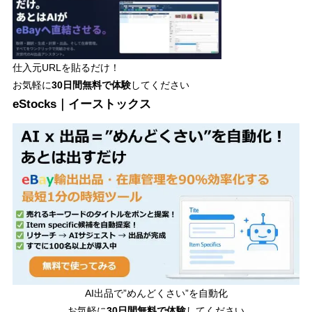
仕入元URLを貼るだけ！
お気軽に
30日間
無料で体験
してください
eStocks｜イーストックス
AI出品で”めんどくさい”を自動化
お気軽に
30日間無料で体験
してください