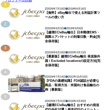
プロフィール詳細
1
2026年7月18日
2018年6月16日
【無料】eBay輸出で使える利益計算ツ
ールの使い方
2
2026年6月3日
2019年9月8日
【越境EC/eBay輸出】日本郵便EMS・
国際エアパケットの到着日数・料金[完
全保存版]
3
2026年6月18日
2020年3月13日
【最新版】越境EC/eBay輸出 発送除外
国 / Excluded locationsの設定方法[完
全保存版]
4
2026年7月14日
2022年10月10日
【FDAの基礎知識】FDA認証が必要な
商品・取得方法・米国向け食品輸出の
例［最新版］
5
2026年7月31日
2018年4月30日
【越境EC/eBay輸出】おすすめの発送
代行会社10選！発送代行のメリット・