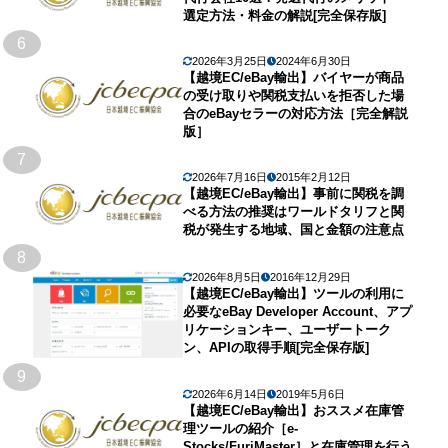
選定方法・料金の解説[完全保存版]
6
2026年3月25日
2024年6月30日
【越境EC/eBay輸出】バイヤーが商品
の受け取りや関税支払いを拒否した場
合のeBayセラーの対応方法［完全解説
版］
7
2026年7月16日
2015年2月12日
【越境EC/eBay輸出】事前に関税を調
べる方法の推奨はワールドタリフと関
税が発生する地域、国と金額の注意点
8
2026年8月5日
2016年12月29日
【越境EC/eBay輸出】ツールの利用に
必要なeBay Developer Account、アプ
リケーションキー、ユーザートーク
ン、APIの取得手順[完全保存版]
9
2026年6月14日
2019年5月6日
【越境EC/eBay輸出】おススメ在庫管
理ツールの紹介［e-
Stocks/FuriMaster］と在庫管理を行う