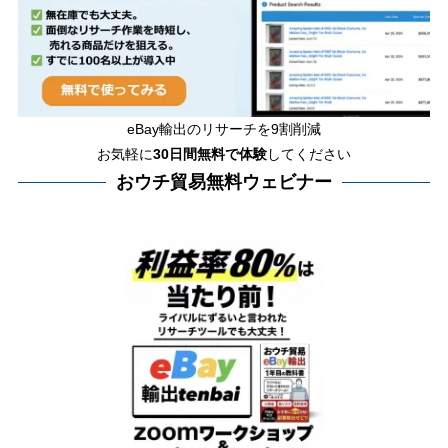
eBay輸出のリサーチを9割削減
お気軽に
30日間
無料で体験
してください
おウチ貿易無料ウェビナー