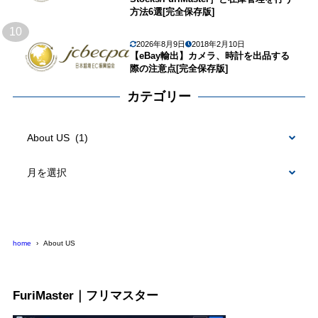
方法6選[完全保存版]
10
2026年8月9日
2018年2月10日
【eBay輸出】カメラ、時計を出品する
際の注意点[完全保存版]
カテゴリー
カ
テ
ゴ
リ
ー
home
About US
FuriMaster｜フリマスター