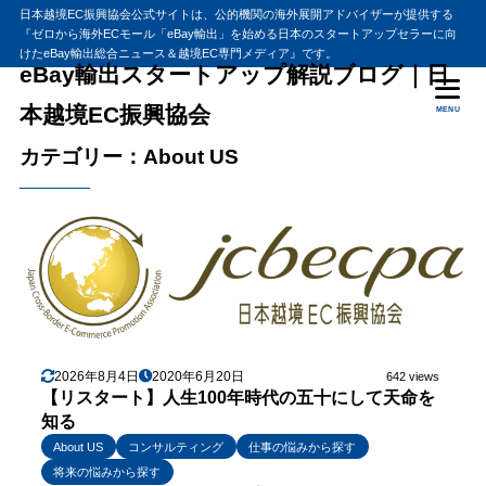
日本越境EC振興協会公式サイトは、公的機関の海外展開アドバイザーが提供する
『ゼロから海外ECモール「eBay輸出」を始める日本のスタートアップセラーに向
けたeBay輸出総合ニュース＆越境EC専門メディア』です。
eBay輸出スタートアップ解説ブログ｜日
本越境EC振興協会
MENU
カテゴリー：About US
2026年8月4日
2020年6月20日
642 views
【リスタート】人生100年時代の五十にして天命を
知る
About US
コンサルティング
仕事の悩みから探す
将来の悩みから探す