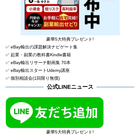
豪華5大特典プレゼント!
✅ eBay輸出の課題解決ナビゲート集
✅ 起業・副業の教科書Kindle書籍
✅ eBay輸出リサーチ動画集 70本
✅ eBay輸出スタートUdemy講座
✅ 個別相談会(1回限り無償)
公式LINEニュース
豪華5大特典プレゼント!