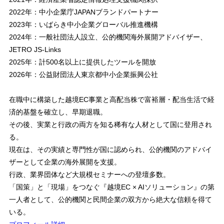
2022年：中小企業庁JAPANブランドパートナー
2023年：いばらき中小企業グローバル推進機構
2024年：一般社団法人設立、公的機関海外展開アドバイザー、
JETRO JS-Links
2025年：計500名以上に提供したツールを開放
2026年：公益財団法人東京都中小企業振興公社
在職中に構築した越境EC事業と高配当株で富裕層・配当生活で経
済的基盤を確立し、早期退職。
その後、実業と行政の両方を知る稀有な人材として国に登用され
る。
現在は、その実績と専門性が国に認められ、公的機関のアドバイ
ザーとして企業の海外展開を支援。
行政、業界団体など大規模セミナーへの登壇多数。
「国策」と「現場」をつなぐ『越境EC × AIソリューション』の第
一人者として、公的機関と民間企業の双方から絶大な信頼を得て
いる。