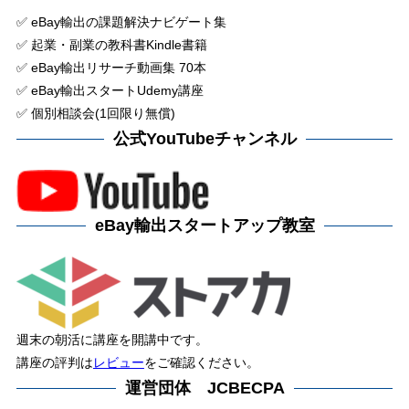
✅ eBay輸出の課題解決ナビゲート集
✅ 起業・副業の教科書Kindle書籍
✅ eBay輸出リサーチ動画集 70本
✅ eBay輸出スタートUdemy講座
✅ 個別相談会(1回限り無償)
公式YouTubeチャンネル
eBay輸出スタートアップ教室
週末の朝活に講座を開講中です。
講座の評判は
レビュー
をご確認ください。
運営団体 JCBECPA