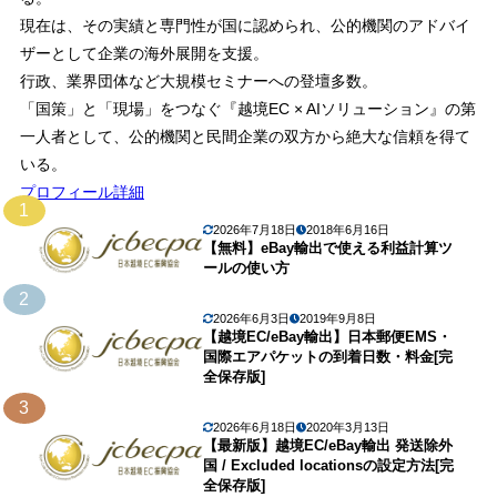
現在は、その実績と専門性が国に認められ、公的機関のアドバイ
ザーとして企業の海外展開を支援。
行政、業界団体など大規模セミナーへの登壇多数。
「国策」と「現場」をつなぐ『越境EC × AIソリューション』の第
一人者として、公的機関と民間企業の双方から絶大な信頼を得て
いる。
プロフィール詳細
1
2026年7月18日
2018年6月16日
【無料】eBay輸出で使える利益計算ツ
ールの使い方
2
2026年6月3日
2019年9月8日
【越境EC/eBay輸出】日本郵便EMS・
国際エアパケットの到着日数・料金[完
全保存版]
3
2026年6月18日
2020年3月13日
【最新版】越境EC/eBay輸出 発送除外
国 / Excluded locationsの設定方法[完
全保存版]