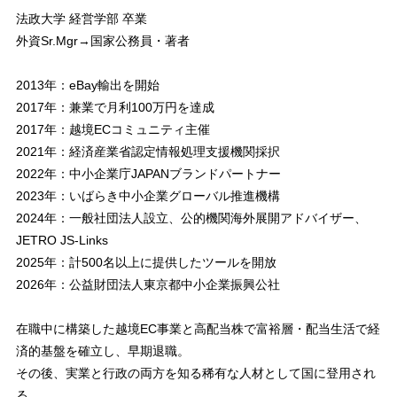
法政大学 経営学部 卒業
外資Sr.Mgr→国家公務員・著者
2013年：eBay輸出を開始
2017年：兼業で月利100万円を達成
2017年：越境ECコミュニティ主催
2021年：経済産業省認定情報処理支援機関採択
2022年：中小企業庁JAPANブランドパートナー
2023年：いばらき中小企業グローバル推進機構
2024年：一般社団法人設立、公的機関海外展開アドバイザー、
JETRO JS-Links
2025年：計500名以上に提供したツールを開放
2026年：公益財団法人東京都中小企業振興公社
在職中に構築した越境EC事業と高配当株で富裕層・配当生活で経
済的基盤を確立し、早期退職。
その後、実業と行政の両方を知る稀有な人材として国に登用され
る。