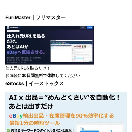
FuriMaster｜フリマスター
仕入元URLを貼るだけ！
お気軽に
30日間
無料で体験
してください
eStocks｜イーストックス