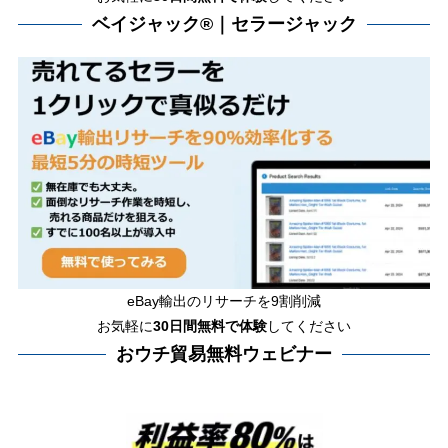
ベイジャック®｜セラージャック
eBay輸出のリサーチを9割削減
お気軽に
30日間
無料で体験
してください
おウチ貿易無料ウェビナー