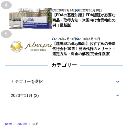
4
2026年7月14日
2022年10月10日
【FDAの基礎知識】FDA認証が必要な
商品・取得方法・米国向け食品輸出の
例［最新版］
5
2026年7月31日
2018年4月30日
【越境EC/eBay輸出】おすすめの発送
代行会社10選！発送代行のメリット・
選定方法・料金の解説[完全保存版]
カテゴリー
カ
テ
ゴ
リ
ー
home
2023年
11月