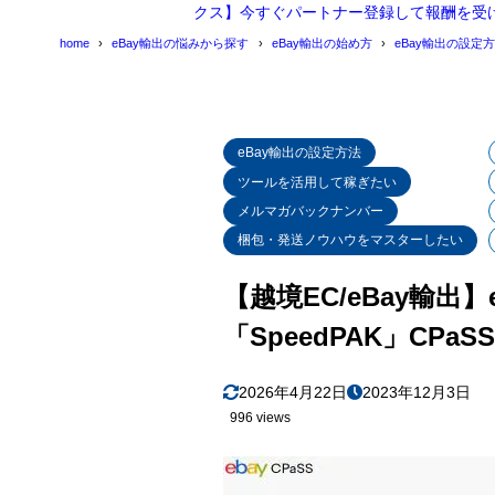
クス】今すぐパートナー登録して報酬を受
home
eBay輸出の悩みから探す
eBay輸出の始め方
eBay輸出の設定
eBay輸出の設定方法
ツールを活用して稼ぎたい
メルマガバックナンバー
梱包・発送ノウハウをマスターしたい
【越境EC/eBay輸出
「SpeedPAK」C
2026年4月22日
2023年12月3日
996 views