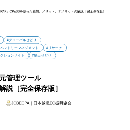
peedPAK」CPaSSを使った感想、メリット、デメリットの解説［完全保存版］
#グローバルせどり
ンベントリーマネジメント
#リサーチ
ークションサイト
#輸出せどり
の一元管理ツール
の解説［完全保存版］
JCBECPA｜日本越境EC振興協会