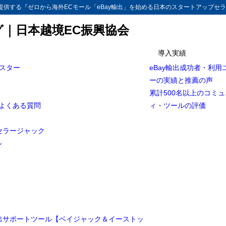
供する『ゼロから海外ECモール「eBay輸出」を始める日本のスタートアップセラ
グ｜日本越境EC振興協会
導入実績
マスター
eBay輸出成功者・利用
Bay輸出】「SpeedPAK」CPaSSを使った感想、メリット、デメリット
ーの実績と推薦の声
累計500名以上のコミ
AK」CPaSS？
とよくある質問
ィ・ツールの評価
PAK」CPaSSの登録方法
セラージャック
PAK」CPaSSパイロットユーザー
ル
dPAK」CPaSSパイロットユーザーとして、利用したメリット、デメリット動画
輸出サポートツール【ベイジャック＆イーストッ