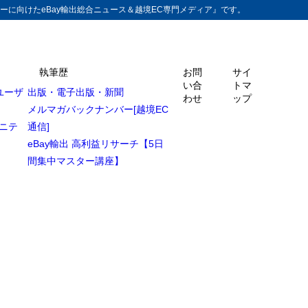
ーに向けたeBay輸出総合ニュース＆越境EC専門メディア』です。
執筆歴
お問
サイ
い合
トマ
ユーザ
出版・電子出版・新聞
の解説［完全保存
わせ
ップ
メルマガバックナンバー[越境EC
ュニテ
通信]
eBay輸出 高利益リサーチ【5日
間集中マスター講座】
解説