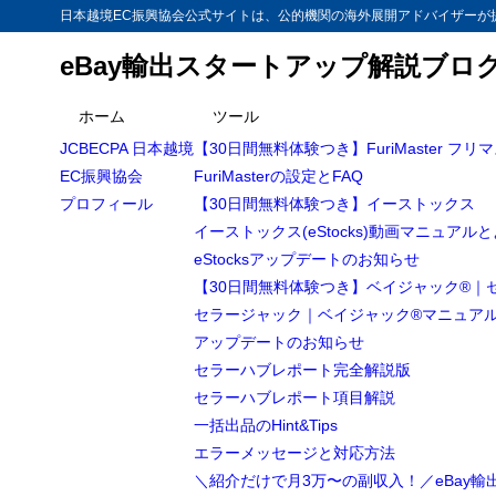
日本越境EC振興協会公式サイトは、公的機関の海外展開アドバイザーが提
eBay輸出スタートアップ解説ブロ
目次
ホーム
ツール
JCBECPA 日本越境
【30日間無料体験つき】FuriMaster フリ
1
【越境EC/e
EC振興協会
FuriMasterの設定とFAQ
版］
プロフィール
【30日間無料体験つき】イーストックス
「SpeedP
1.1
イーストックス(eStocks)動画マニュアル
eStocksアップデートのお知らせ
「Speed
1.2
【30日間無料体験つき】ベイジャック®｜
「Speed
1.3
セラージャック｜ベイジャック®マニュア
アップデートのお知らせ
「Spee
1.4
セラーハブレポート完全解説版
2
まとめ
セラーハブレポート項目解説
一括出品のHint&Tips
エラーメッセージと対応方法
＼紹介だけで月3万〜の副収入！／eBay