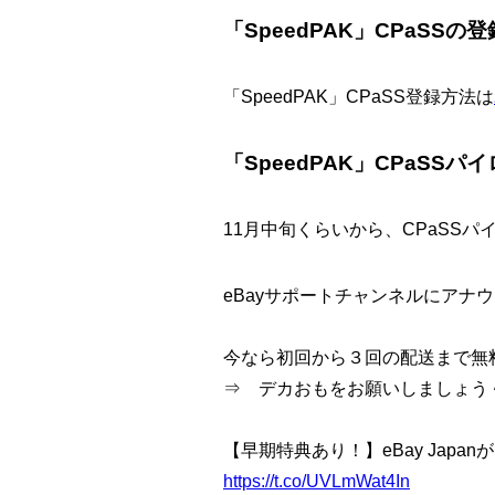
「SpeedPAK」CPaSSの
「SpeedPAK」CPaSS登録方法は
「SpeedPAK」CPaSS
11月中旬くらいから、CPaSS
eBayサポートチャンネルにアナ
今なら初回から３回の配送まで無料(20
⇒ デカおもをお願いしましょう
【早期特典あり！】eBay Jap
https://t.co/UVLmWat4In