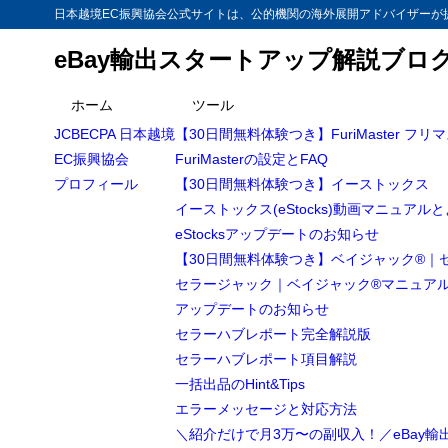
日本越境EC振興協会公式サイトは、公的機関の海外展開アドバイザーが提
eBay輸出スタートアップ解説ブロ
ホーム
ツール
JCBECPA 日本越境
【30日間無料体験つき】FuriMaster フリ
EC振興協会
FuriMasterの設定とFAQ
プロフィール
【30日間無料体験つき】イーストックス
イーストックス(eStocks)動画マニュアル
eStocksアップデートのお知らせ
【30日間無料体験つき】ベイジャック®｜
セラージャック｜ベイジャック®マニュア
アップデートのお知らせ
セラーハブレポート完全解説版
セラーハブレポート項目解説
一括出品のHint&Tips
エラーメッセージと対応方法
＼紹介だけで月3万〜の副収入！／eBay