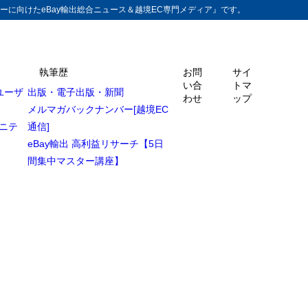
ーに向けたeBay輸出総合ニュース＆越境EC専門メディア』です。
執筆歴
お問
サイ
い合
トマ
ユーザ
出版・電子出版・新聞
わせ
ップ
メルマガバックナンバー[越境EC
ュニテ
通信]
eBay輸出 高利益リサーチ【5日
間集中マスター講座】