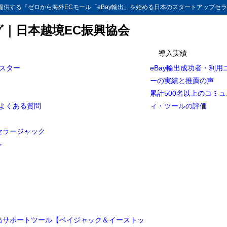
供する『ゼロから海外ECモール「eBay輸出」を始める日本のスタートアップセラ
グ｜日本越境EC振興協会
導入実績
マスター
eBay輸出成功者・利用
ーの実績と推薦の声
累計500名以上のコミ
とよくある質問
ィ・ツールの評価
セラージャック
ル
輸出サポートツール【ベイジャック＆イーストッ