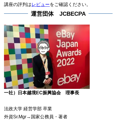
講座の評判は
レビュー
をご確認ください。
運営団体 JCBECPA
一社）日本越境EC振興協会 理事長
法政大学 経営学部 卒業
外資Sr.Mgr→国家公務員・著者