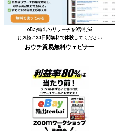
eBay輸出のリサーチを9割削減
お気軽に
30日間
無料で体験
してください
おウチ貿易無料ウェビナー