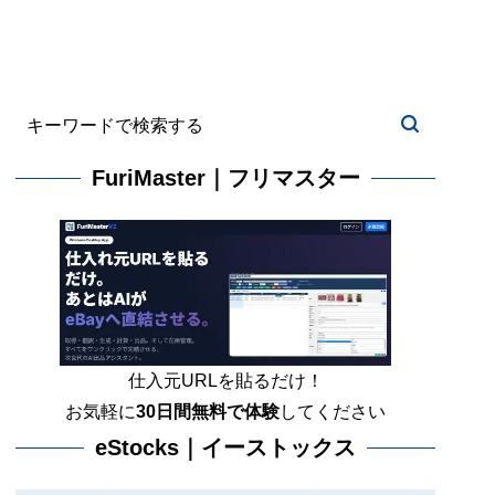
FuriMaster｜フリマスター
仕入元URLを貼るだけ！
お気軽に
30日間
無料で体験
してください
eStocks｜イーストックス