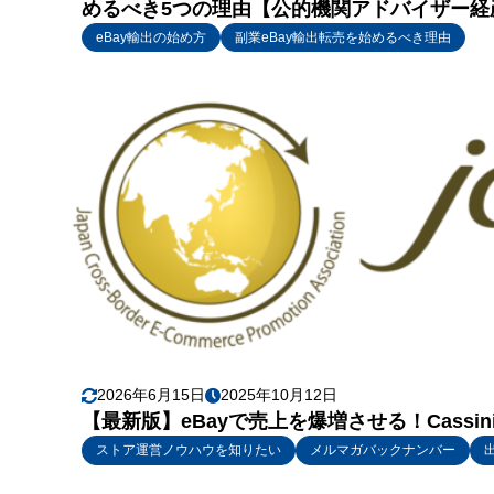
めるべき5つの理由【公的機関アドバイザー経
eBay輸出の始め方
副業eBay輸出転売を始めるべき理由
2026年6月15日
2025年10月12日
【最新版】eBayで売上を爆増させる！Cassi
ストア運営ノウハウを知りたい
メルマガバックナンバー