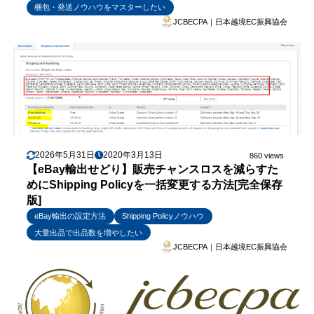
梱包・発送ノウハウをマスターしたい
JCBECPA｜日本越境EC振興協会
2026年5月31日
2020年3月13日
860 views
【eBay輸出せどり】販売チャンスロスを減らすた
めにShipping Policyを一括変更する方法[完全保存
版]
eBay輸出の設定方法
Shipping Policyノウハウ
大量出品で出品数を増やしたい
JCBECPA｜日本越境EC振興協会