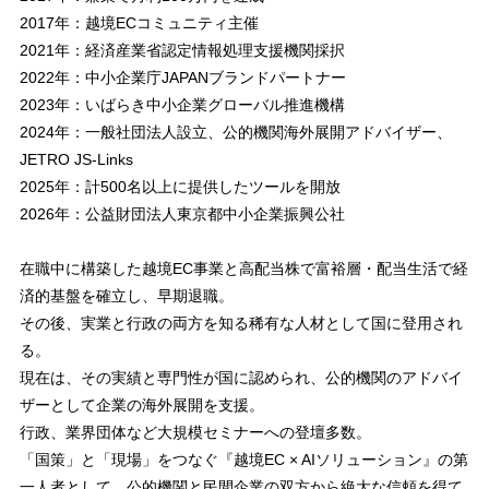
2017年：越境ECコミュニティ主催
2021年：経済産業省認定情報処理支援機関採択
2022年：中小企業庁JAPANブランドパートナー
2023年：いばらき中小企業グローバル推進機構
2024年：一般社団法人設立、公的機関海外展開アドバイザー、
JETRO JS-Links
2025年：計500名以上に提供したツールを開放
2026年：公益財団法人東京都中小企業振興公社
在職中に構築した越境EC事業と高配当株で富裕層・配当生活で経
済的基盤を確立し、早期退職。
その後、実業と行政の両方を知る稀有な人材として国に登用され
る。
現在は、その実績と専門性が国に認められ、公的機関のアドバイ
ザーとして企業の海外展開を支援。
行政、業界団体など大規模セミナーへの登壇多数。
「国策」と「現場」をつなぐ『越境EC × AIソリューション』の第
一人者として、公的機関と民間企業の双方から絶大な信頼を得て