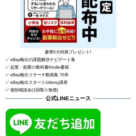
豪華5大特典プレゼント!
✅ eBay輸出の課題解決ナビゲート集
✅ 起業・副業の教科書Kindle書籍
✅ eBay輸出リサーチ動画集 70本
✅ eBay輸出スタートUdemy講座
✅ 個別相談会(1回限り無償)
公式LINEニュース