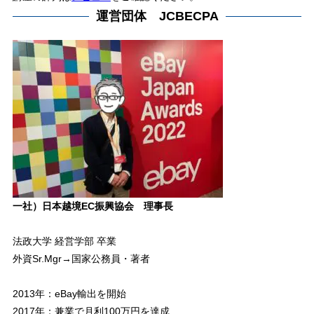
運営団体 JCBECPA
一社）日本越境EC振興協会 理事長
法政大学 経営学部 卒業
外資Sr.Mgr→国家公務員・著者
2013年：eBay輸出を開始
2017年：兼業で月利100万円を達成