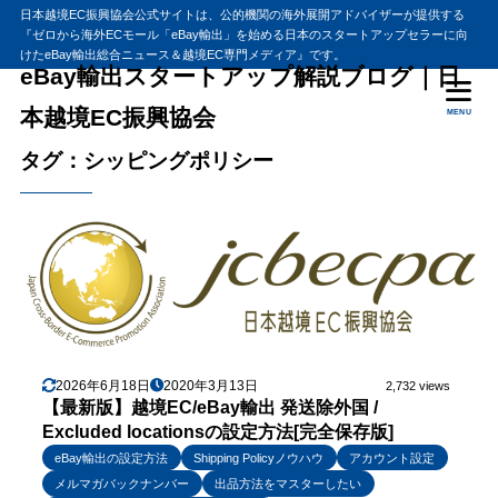
日本越境EC振興協会公式サイトは、公的機関の海外展開アドバイザーが提供する
『ゼロから海外ECモール「eBay輸出」を始める日本のスタートアップセラーに向
けたeBay輸出総合ニュース＆越境EC専門メディア』です。
eBay輸出スタートアップ解説ブログ｜日
本越境EC振興協会
MENU
タグ：シッピングポリシー
2026年6月18日
2020年3月13日
2,732 views
【最新版】越境EC/eBay輸出 発送除外国 /
Excluded locationsの設定方法[完全保存版]
eBay輸出の設定方法
Shipping Policyノウハウ
アカウント設定
メルマガバックナンバー
出品方法をマスターしたい