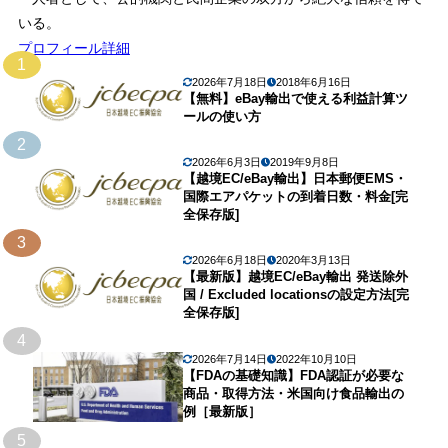
いる。
プロフィール詳細
1
2026年7月18日
2018年6月16日
【無料】eBay輸出で使える利益計算ツ
ールの使い方
2
2026年6月3日
2019年9月8日
【越境EC/eBay輸出】日本郵便EMS・
国際エアパケットの到着日数・料金[完
全保存版]
3
2026年6月18日
2020年3月13日
【最新版】越境EC/eBay輸出 発送除外
国 / Excluded locationsの設定方法[完
全保存版]
4
2026年7月14日
2022年10月10日
【FDAの基礎知識】FDA認証が必要な
商品・取得方法・米国向け食品輸出の
例［最新版］
5