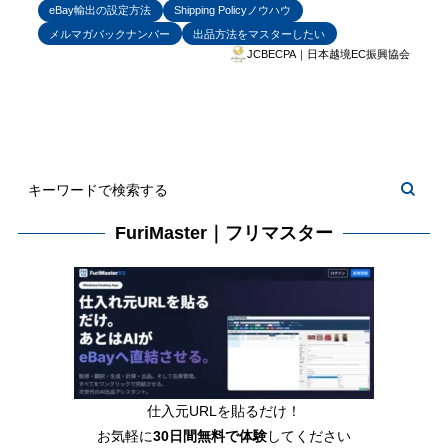
eBay輸出の設定方法
Shipping Policyノウハウ
メルマガバックナンバー
出品方法をマスターしたい
JCBECPA｜日本越境EC振興協会
FuriMaster｜フリマスター
仕入元URLを貼るだけ！
お気軽に
30日間
無料で体験
してください