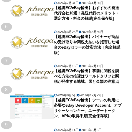
2026年7月31日
2018年4月30日
【越境EC/eBay輸出】おすすめの発送
代行会社10選！発送代行のメリット・
選定方法・料金の解説[完全保存版]
6
2026年3月25日
2024年6月30日
【越境EC/eBay輸出】バイヤーが商品
の受け取りや関税支払いを拒否した場
合のeBayセラーの対応方法［完全解説
版］
7
2026年7月16日
2015年2月12日
【越境EC/eBay輸出】事前に関税を調
べる方法の推奨はワールドタリフと関
税が発生する地域、国と金額の注意点
8
2026年8月5日
2016年12月29日
【越境EC/eBay輸出】ツールの利用に
必要なeBay Developer Account、アプ
リケーションキー、ユーザートーク
ン、APIの取得手順[完全保存版]
9
2026年6月14日
2019年5月6日