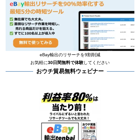
eBay輸出のリサーチを9割削減
お気軽に
30日間
無料で体験
してください
おウチ貿易無料ウェビナー