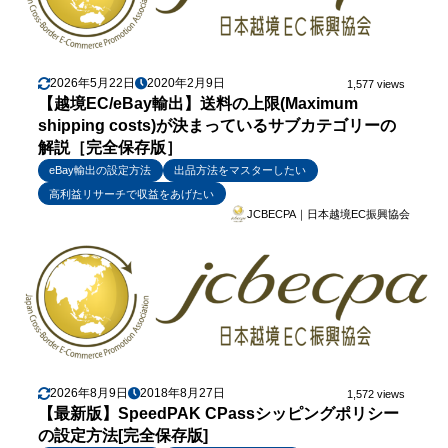
2026年5月22日
2020年2月9日
1,577 views
【越境EC/eBay輸出】送料の上限(Maximum
shipping costs)が決まっているサブカテゴリーの
解説［完全保存版］
eBay輸出の設定方法
出品方法をマスターしたい
高利益リサーチで収益をあげたい
JCBECPA｜日本越境EC振興協会
2026年8月9日
2018年8月27日
1,572 views
【最新版】SpeedPAK CPassシッピングポリシー
の設定方法[完全保存版]