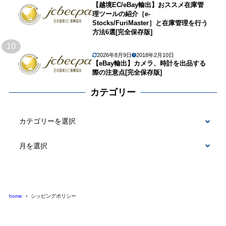
【越境EC/eBay輸出】おススメ在庫管
理ツールの紹介［e-
Stocks/FuriMaster］と在庫管理を行う
方法6選[完全保存版]
10
2026年8月9日
2018年2月10日
【eBay輸出】カメラ、時計を出品する
際の注意点[完全保存版]
カテゴリー
カ
テ
ゴ
リ
ー
home
シッピングポリシー