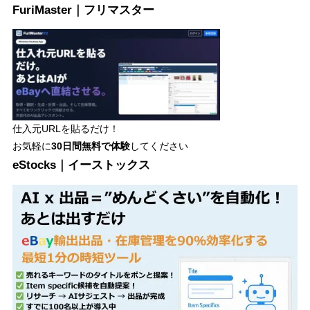
FuriMaster｜フリマスター
仕入元URLを貼るだけ！
お気軽に
30日間
無料で体験
してください
eStocks｜イーストックス