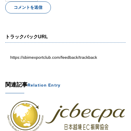
トラックバックURL
https://sbimexportclub.com/feedback/trackback
関連記事
Relation Entry