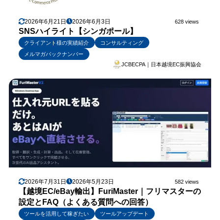
2026年6月21日
2026年6月3日
628 views
SNSハイライト【シンガポール】
クライアント様の実績紹介
コンサルティング
メルマガバックナンバー
JCBECPA｜日本越境EC振興協会
2026年7月31日
2026年5月23日
582 views
【越境EC/eBay輸出】FuriMaster｜フリマスターの
設定とFAQ（よくある質問への回答）
ツールを活用して稼ぎたい
ツールアップデート