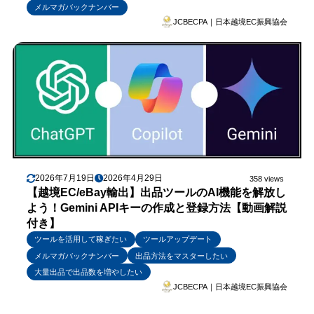
メルマガバックナンバー
JCBECPA｜日本越境EC振興協会
2026年7月19日
2026年4月29日
358 views
【越境EC/eBay輸出】出品ツールのAI機能を解放し
よう！Gemini APIキーの作成と登録方法【動画解説
付き】
ツールを活用して稼ぎたい
ツールアップデート
メルマガバックナンバー
出品方法をマスターしたい
大量出品で出品数を増やしたい
JCBECPA｜日本越境EC振興協会