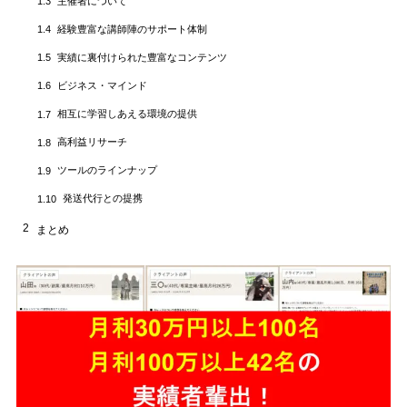
主催者について
1.3
経験豊富な講師陣のサポート体制
1.4
実績に裏付けられた豊富なコンテンツ
1.5
ビジネス・マインド
1.6
相互に学習しあえる環境の提供
1.7
高利益リサーチ
1.8
ツールのラインナップ
1.9
発送代行との提携
1.10
2
まとめ