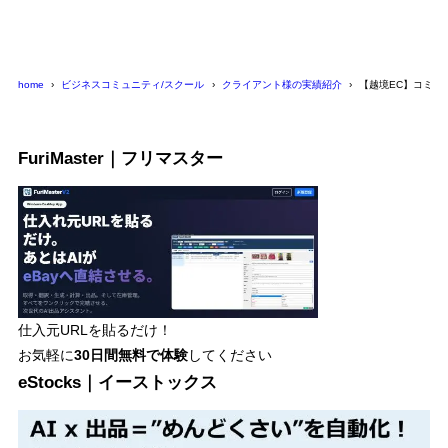
home
ビジネスコミュニティ/スクール
クライアント様の実績紹介
【越境EC】コミュ
FuriMaster｜フリマスター
仕入元URLを貼るだけ！
お気軽に
30日間
無料で体験
してください
eStocks｜イーストックス