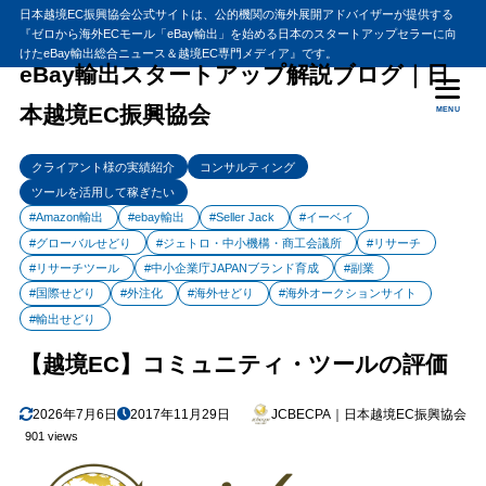
日本越境EC振興協会公式サイトは、公的機関の海外展開アドバイザーが提供する
『ゼロから海外ECモール「eBay輸出」を始める日本のスタートアップセラーに向
目次
けたeBay輸出総合ニュース＆越境EC専門メディア』です。
eBay輸出スタートアップ解説ブログ｜日
本越境EC振興協会
MENU
1
【越境EC/eBay輸出】IECコミュニティへ参加した結果どうでし
たか？
クライアント様の実績紹介
コンサルティング
総合評価
1.1
ツールを活用して稼ぎたい
ビジネスの成果
1.2
#Amazon輸出
#ebay輸出
#Seller Jack
#イーベイ
主催者について
1.3
#グローバルせどり
#ジェトロ・中小機構・商工会議所
#リサーチ
#リサーチツール
#中小企業庁JAPANブランド育成
#副業
経験豊富な講師陣のサポート体制
1.4
#国際せどり
#外注化
#海外せどり
#海外オークションサイト
実績に裏付けられた豊富なコンテンツ
1.5
#輸出せどり
ビジネス・マインド
1.6
【越境EC】コミュニティ・ツールの評価
相互に学習しあえる環境の提供
1.7
高利益リサーチ
1.8
2026年7月6日
2017年11月29日
JCBECPA｜日本越境EC振興協会
901 views
ツールのラインナップ
1.9
発送代行との提携
1.10