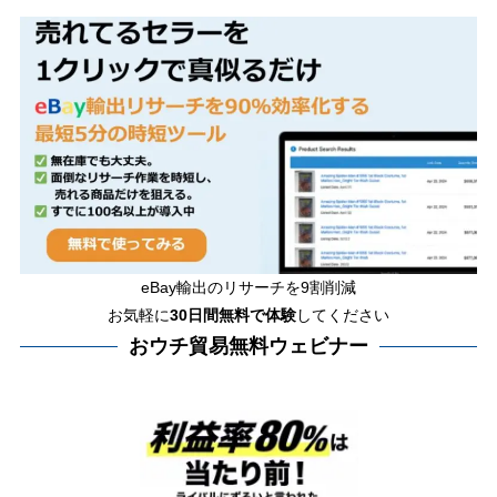
eBay輸出のリサーチを9割削減
お気軽に
30日間
無料で体験
してください
おウチ貿易無料ウェビナー