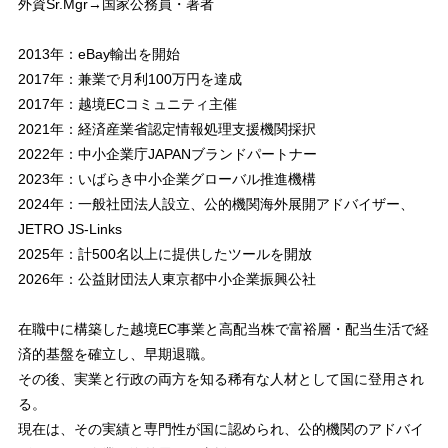
外資Sr.Mgr→国家公務員・著者
2013年：eBay輸出を開始
2017年：兼業で月利100万円を達成
2017年：越境ECコミュニティ主催
2021年：経済産業省認定情報処理支援機関採択
2022年：中小企業庁JAPANブランドパートナー
2023年：いばらき中小企業グローバル推進機構
2024年：一般社団法人設立、公的機関海外展開アドバイザー、
JETRO JS-Links
2025年：計500名以上に提供したツールを開放
2026年：公益財団法人東京都中小企業振興公社
在職中に構築した越境EC事業と高配当株で富裕層・配当生活で経
済的基盤を確立し、早期退職。
その後、実業と行政の両方を知る稀有な人材として国に登用され
る。
現在は、その実績と専門性が国に認められ、公的機関のアドバイ