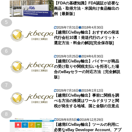
【FDAの基礎知識】FDA認証が必要な
商品・取得方法・米国向け食品輸出の
例［最新版］
5
2026年7月31日
2018年4月30日
【越境EC/eBay輸出】おすすめの発送
代行会社10選！発送代行のメリット・
選定方法・料金の解説[完全保存版]
6
2026年3月25日
2024年6月30日
【越境EC/eBay輸出】バイヤーが商品
の受け取りや関税支払いを拒否した場
合のeBayセラーの対応方法［完全解説
版］
7
2026年7月16日
2015年2月12日
【越境EC/eBay輸出】事前に関税を調
べる方法の推奨はワールドタリフと関
税が発生する地域、国と金額の注意点
8
2026年8月5日
2016年12月29日
【越境EC/eBay輸出】ツールの利用に
必要なeBay Developer Account、アプ