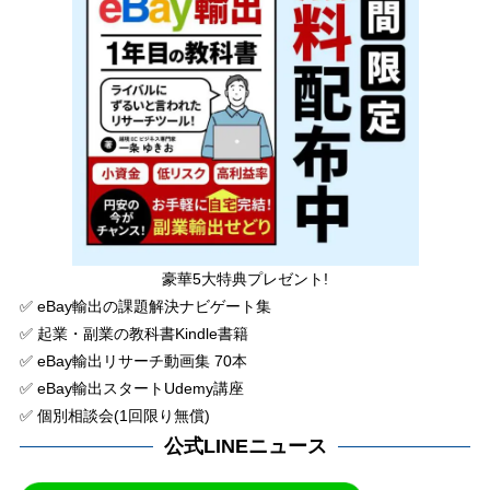
豪華5大特典プレゼント!
✅ eBay輸出の課題解決ナビゲート集
✅ 起業・副業の教科書Kindle書籍
✅ eBay輸出リサーチ動画集 70本
✅ eBay輸出スタートUdemy講座
✅ 個別相談会(1回限り無償)
公式LINEニュース