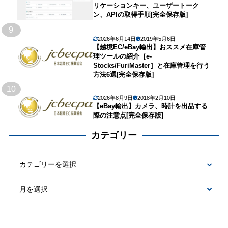
リケーションキー、ユーザートーク
ン、APIの取得手順[完全保存版]
9
2026年6月14日
2019年5月6日
【越境EC/eBay輸出】おススメ在庫管
理ツールの紹介［e-
Stocks/FuriMaster］と在庫管理を行う
方法6選[完全保存版]
10
2026年8月9日
2018年2月10日
【eBay輸出】カメラ、時計を出品する
際の注意点[完全保存版]
カテゴリー
カ
テ
ゴ
リ
ー