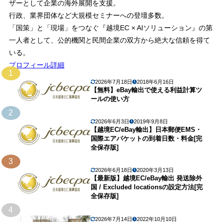
ザーとして企業の海外展開を支援。
行政、業界団体など大規模セミナーへの登壇多数。
「国策」と「現場」をつなぐ『越境EC × AIソリューション』の第
一人者として、公的機関と民間企業の双方から絶大な信頼を得て
いる。
プロフィール詳細
1
2026年7月18日
2018年6月16日
【無料】eBay輸出で使える利益計算ツ
ールの使い方
2
2026年6月3日
2019年9月8日
【越境EC/eBay輸出】日本郵便EMS・
国際エアパケットの到着日数・料金[完
全保存版]
3
2026年6月18日
2020年3月13日
【最新版】越境EC/eBay輸出 発送除外
国 / Excluded locationsの設定方法[完
全保存版]
4
2026年7月14日
2022年10月10日