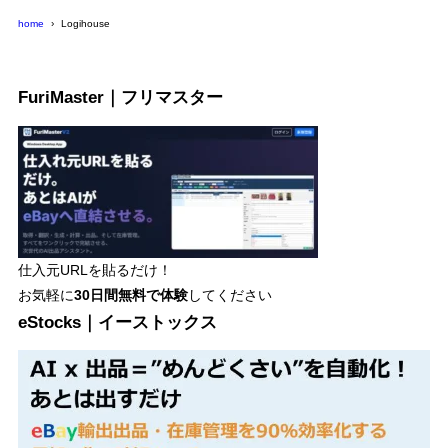
home
Logihouse
FuriMaster｜フリマスター
仕入元URLを貼るだけ！
お気軽に
30日間
無料で体験
してください
eStocks｜イーストックス