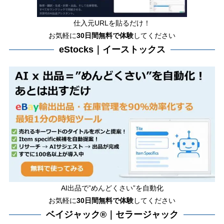
仕入元URLを貼るだけ！
お気軽に
30日間
無料で体験
してください
eStocks｜イーストックス
AI出品で”めんどくさい”を自動化
お気軽に
30日間無料で体験
してください
ベイジャック®｜セラージャック