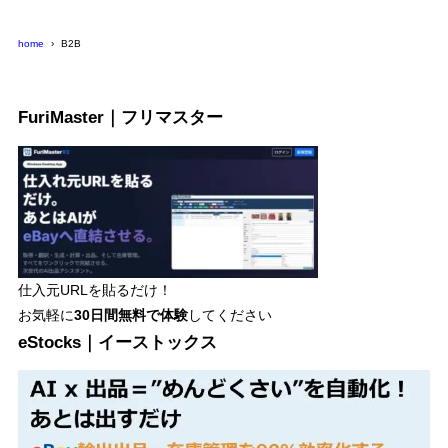
ー
home
B2B
FuriMaster｜フリマスター
仕入元URLを貼るだけ！
お気軽に
30日間
無料で体験
してください
eStocks｜イーストックス