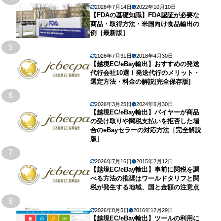
2026年7月14日
2022年10月10日
【FDAの基礎知識】FDA認証が必要な
商品・取得方法・米国向け食品輸出の
例［最新版］
5
2026年7月31日
2018年4月30日
【越境EC/eBay輸出】おすすめの発送
代行会社10選！発送代行のメリット・
選定方法・料金の解説[完全保存版]
6
2026年3月25日
2024年6月30日
【越境EC/eBay輸出】バイヤーが商品
の受け取りや関税支払いを拒否した場
合のeBayセラーの対応方法［完全解説
版］
7
2026年7月16日
2015年2月12日
【越境EC/eBay輸出】事前に関税を調
べる方法の推奨はワールドタリフと関
税が発生する地域、国と金額の注意点
8
2026年8月5日
2016年12月29日
【越境EC/eBay輸出】ツールの利用に