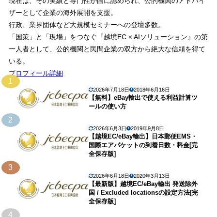
現在は、その実績と専門性が国に認められ、公的機関のアドバイ
ザーとして企業の海外展開を支援。
行政、業界団体など大規模セミナーへの登壇多数。
「国策」と「現場」をつなぐ『越境EC × AIソリューション』の第
一人者として、公的機関と民間企業の双方から絶大な信頼を得て
いる。
プロフィール詳細
1
2026年7月18日
2018年6月16日
【無料】eBay輸出で使える利益計算ツ
ールの使い方
2
2026年6月3日
2019年9月8日
【越境EC/eBay輸出】日本郵便EMS・
国際エアパケットの到着日数・料金[完
全保存版]
3
2026年6月18日
2020年3月13日
【最新版】越境EC/eBay輸出 発送除外
国 / Excluded locationsの設定方法[完
全保存版]
4