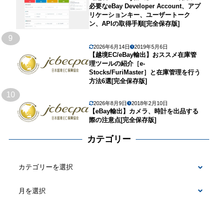
必要なeBay Developer Account、アプ
リケーションキー、ユーザートーク
ン、APIの取得手順[完全保存版]
9
2026年6月14日
2019年5月6日
【越境EC/eBay輸出】おススメ在庫管
理ツールの紹介［e-
Stocks/FuriMaster］と在庫管理を行う
方法6選[完全保存版]
10
2026年8月9日
2018年2月10日
【eBay輸出】カメラ、時計を出品する
際の注意点[完全保存版]
カテゴリー
カ
テ
ゴ
リ