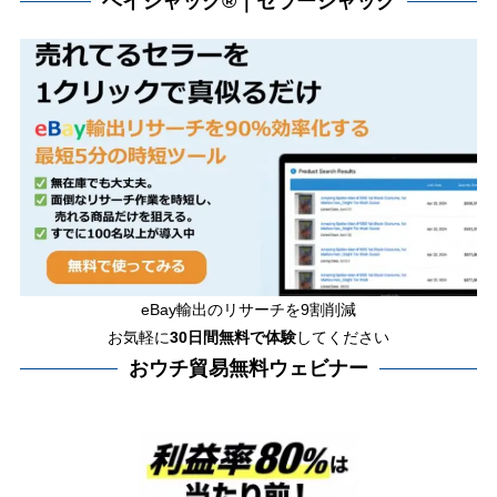
ベイジャック®｜セラージャック
eBay輸出のリサーチを9割削減
お気軽に
30日間
無料で体験
してください
おウチ貿易無料ウェビナー