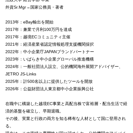
外資Sr.Mgr→国家公務員・著者
2013年：eBay輸出を開始
2017年：兼業で月利100万円を達成
2017年：越境ECコミュニティ主催
2021年：経済産業省認定情報処理支援機関採択
2022年：中小企業庁JAPANブランドパートナー
2023年：いばらき中小企業グローバル推進機構
2024年：一般社団法人設立、公的機関海外展開アドバイザー、
JETRO JS-Links
2025年：計500名以上に提供したツールを開放
2026年：公益財団法人東京都中小企業振興公社
在職中に構築した越境EC事業と高配当株で富裕層・配当生活で経
済的基盤を確立し、早期退職。
その後、実業と行政の両方を知る稀有な人材として国に登用され
る。