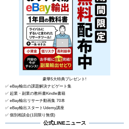
豪華5大特典プレゼント!
✅ eBay輸出の課題解決ナビゲート集
✅ 起業・副業の教科書Kindle書籍
✅ eBay輸出リサーチ動画集 70本
✅ eBay輸出スタートUdemy講座
✅ 個別相談会(1回限り無償)
公式LINEニュース