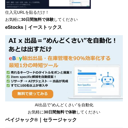
仕入元URLを貼るだけ！
お気軽に
30日間
無料で体験
してください
eStocks｜イーストックス
AI出品で”めんどくさい”を自動化
お気軽に
30日間無料で体験
してください
ベイジャック®｜セラージャック