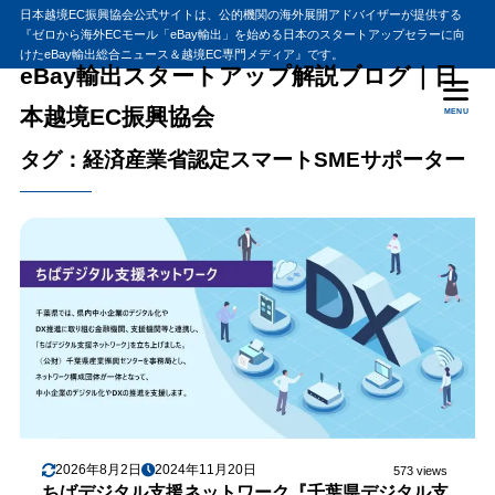
日本越境EC振興協会公式サイトは、公的機関の海外展開アドバイザーが提供する
『ゼロから海外ECモール「eBay輸出」を始める日本のスタートアップセラーに向
けたeBay輸出総合ニュース＆越境EC専門メディア』です。
eBay輸出スタートアップ解説ブログ｜日
本越境EC振興協会
MENU
タグ：経済産業省認定スマートSMEサポーター
2026年8月2日
2024年11月20日
573 views
ちばデジタル支援ネットワーク『千葉県デジタル支