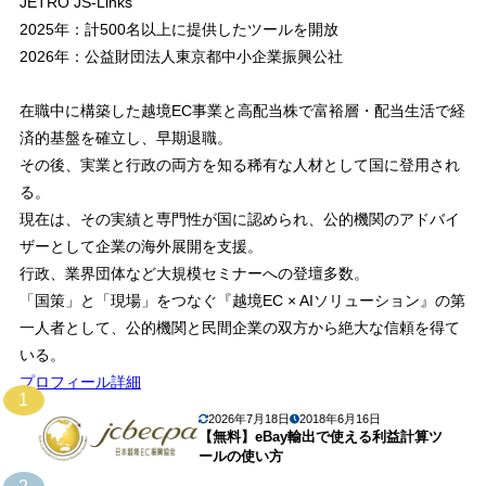
JETRO JS-Links
2025年：計500名以上に提供したツールを開放
2026年：公益財団法人東京都中小企業振興公社
在職中に構築した越境EC事業と高配当株で富裕層・配当生活で経
済的基盤を確立し、早期退職。
その後、実業と行政の両方を知る稀有な人材として国に登用され
る。
現在は、その実績と専門性が国に認められ、公的機関のアドバイ
ザーとして企業の海外展開を支援。
行政、業界団体など大規模セミナーへの登壇多数。
「国策」と「現場」をつなぐ『越境EC × AIソリューション』の第
一人者として、公的機関と民間企業の双方から絶大な信頼を得て
いる。
プロフィール詳細
1
2026年7月18日
2018年6月16日
【無料】eBay輸出で使える利益計算ツ
ールの使い方