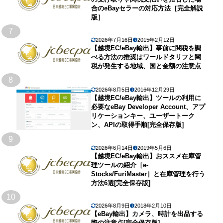
合のeBayセラーの対応方法［完全解説
版］
7
2026年7月16日
2015年2月12日
【越境EC/eBay輸出】事前に関税を調
べる方法の推奨はワールドタリフと関
税が発生する地域、国と金額の注意点
8
2026年8月5日
2016年12月29日
【越境EC/eBay輸出】ツールの利用に
必要なeBay Developer Account、アプ
リケーションキー、ユーザートーク
ン、APIの取得手順[完全保存版]
9
2026年6月14日
2019年5月6日
【越境EC/eBay輸出】おススメ在庫管
理ツールの紹介［e-
Stocks/FuriMaster］と在庫管理を行う
方法6選[完全保存版]
10
2026年8月9日
2018年2月10日
【eBay輸出】カメラ、時計を出品する
際の注意点[完全保存版]