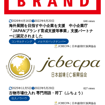
2026年4月16日
2022年6月20日
646 views
海外展開を目指す中小企業を支援 中小企業庁
「JAPANブランド育成支援等事業」支援パートナ
ーに認定されました
コンサルティング
メルマガバックナンバー
JCBECPA｜日本越境EC振興協会
2025年11月5日
2022年5月29日
827 views
古物市場仕入れ 専門用語・符丁（ふちょう）
仕入ノウハウ
JCBECPA｜日本越境EC振興協会