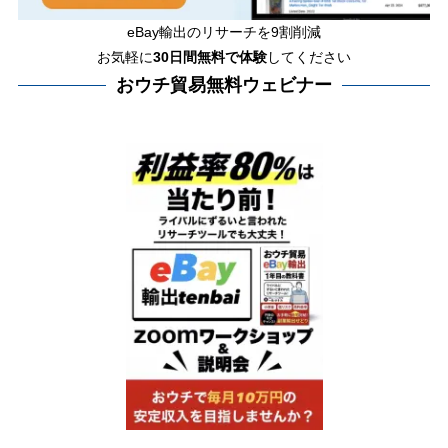
eBay輸出のリサーチを9割削減
お気軽に
30日間
無料で体験
してください
おウチ貿易無料ウェビナー