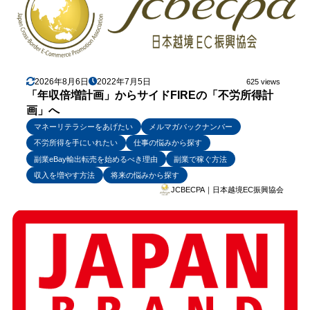
2026年8月6日
2022年7月5日
625 views
「年収倍増計画」からサイドFIREの「不労所得計
画」へ
マネーリテラシーをあげたい
メルマガバックナンバー
不労所得を手にいれたい
仕事の悩みから探す
副業eBay輸出転売を始めるべき理由
副業で稼ぐ方法
収入を増やす方法
将来の悩みから探す
JCBECPA｜日本越境EC振興協会