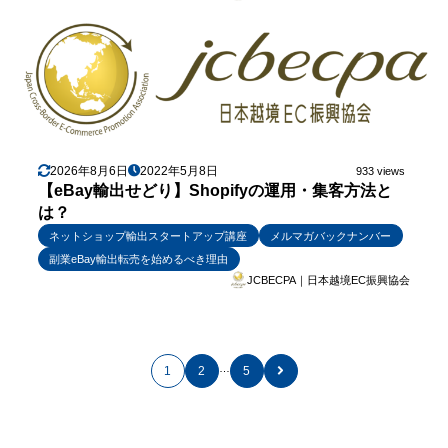
2026年8月6日
2022年5月8日
933 views
【eBay輸出せどり】Shopifyの運用・集客方法と
は？
ネットショップ輸出スタートアップ講座
メルマガバックナンバー
副業eBay輸出転売を始めるべき理由
JCBECPA｜日本越境EC振興協会
…
1
2
5