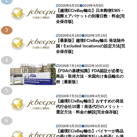
2
2026年6月3日
2019年9月8日
【越境EC/eBay輸出】日本郵便EMS・
国際エアパケットの到着日数・料金[完
全保存版]
3
2026年6月18日
2020年3月13日
【最新版】越境EC/eBay輸出 発送除外
国 / Excluded locationsの設定方法[完
全保存版]
4
2026年7月14日
2022年10月10日
【FDAの基礎知識】FDA認証が必要な
商品・取得方法・米国向け食品輸出の
例［最新版］
5
2026年7月31日
2018年4月30日
【越境EC/eBay輸出】おすすめの発送
代行会社10選！発送代行のメリット・
選定方法・料金の解説[完全保存版]
6
2026年3月25日
2024年6月30日
【越境EC/eBay輸出】バイヤーが商品
の受け取りや関税支払いを拒否した場