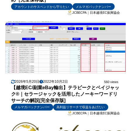
アカウントのサスペンドから守りたい
メルマガバックナンバー
JCBECPA｜日本越境EC振興協会
2026年5月20日
2022年10月2日
560 views
【越境EC/副業eBay輸出】テラピークとベイジャッ
ク®｜セラージャックを活用したノーキーワードリ
サーチの解説[完全保存版]
メルマガバックナンバー
高利益リサーチで収益をあげたい
JCBECPA｜日本越境EC振興協会