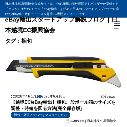
日本越境EC振興協会公式サイトは、公的機関の海外展開アドバイザーが提供する
『ゼロから海外ECモール「eBay輸出」を始める日本のスタートアップセラーに向
けたeBay輸出総合ニュース＆越境EC専門メディア』です。
eBay輸出スタートアップ解説ブログ｜日
本越境EC振興協会
MENU
タグ：梱包
2026年4月17日
2020年6月18日
696 views
【越境EC/eBay輸出】梱包、段ボール箱のサイズを
調整・時短を図る方法[完全保存版]
梱包・発送ノウハウをマスターしたい
JCBECPA｜日本越境EC振興協会