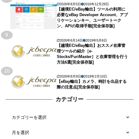
2026年8月5日
2016年12月29日
【越境EC/eBay輸出】ツールの利用に
必要なeBay Developer Account、アプ
リケーションキー、ユーザートーク
ン、APIの取得手順[完全保存版]
9
2026年6月14日
2019年5月6日
【越境EC/eBay輸出】おススメ在庫管
理ツールの紹介［e-
Stocks/FuriMaster］と在庫管理を行う
方法6選[完全保存版]
10
2026年8月9日
2018年2月10日
【eBay輸出】カメラ、時計を出品する
際の注意点[完全保存版]
カテゴリー
カ
テ
ゴ