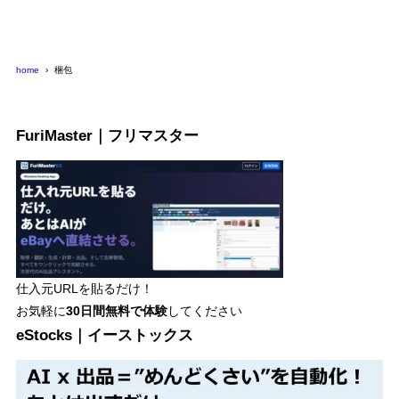
リ
ー
home
梱包
FuriMaster｜フリマスター
仕入元URLを貼るだけ！
お気軽に
30日間
無料で体験
してください
eStocks｜イーストックス