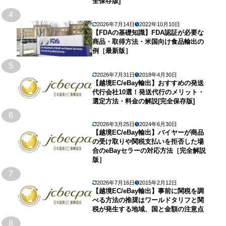
全保存版]
4
2026年7月14日
2022年10月10日
【FDAの基礎知識】FDA認証が必要な
商品・取得方法・米国向け食品輸出の
例［最新版］
5
2026年7月31日
2018年4月30日
【越境EC/eBay輸出】おすすめの発送
代行会社10選！発送代行のメリット・
選定方法・料金の解説[完全保存版]
6
2026年3月25日
2024年6月30日
【越境EC/eBay輸出】バイヤーが商品
の受け取りや関税支払いを拒否した場
合のeBayセラーの対応方法［完全解説
版］
7
2026年7月16日
2015年2月12日
【越境EC/eBay輸出】事前に関税を調
べる方法の推奨はワールドタリフと関
税が発生する地域、国と金額の注意点
8