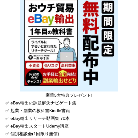
豪華5大特典プレゼント!
✅ eBay輸出の課題解決ナビゲート集
✅ 起業・副業の教科書Kindle書籍
✅ eBay輸出リサーチ動画集 70本
✅ eBay輸出スタートUdemy講座
✅ 個別相談会(1回限り無償)