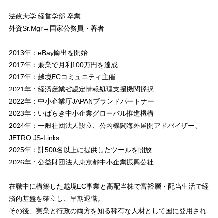
法政大学 経営学部 卒業
外資Sr.Mgr→国家公務員・著者
2013年：eBay輸出を開始
2017年：兼業で月利100万円を達成
2017年：越境ECコミュニティ主催
2021年：経済産業省認定情報処理支援機関採択
2022年：中小企業庁JAPANブランドパートナー
2023年：いばらき中小企業グローバル推進機構
2024年：一般社団法人設立、公的機関海外展開アドバイザー、
JETRO JS-Links
2025年：計500名以上に提供したツールを開放
2026年：公益財団法人東京都中小企業振興公社
在職中に構築した越境EC事業と高配当株で富裕層・配当生活で経
済的基盤を確立し、早期退職。
その後、実業と行政の両方を知る稀有な人材として国に登用され