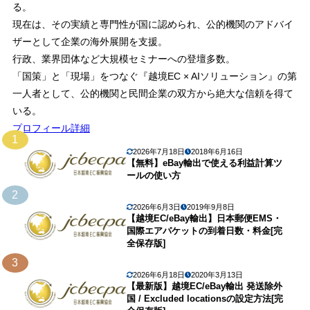
る。
現在は、その実績と専門性が国に認められ、公的機関のアドバイ
ザーとして企業の海外展開を支援。
行政、業界団体など大規模セミナーへの登壇多数。
「国策」と「現場」をつなぐ『越境EC × AIソリューション』の第
一人者として、公的機関と民間企業の双方から絶大な信頼を得て
いる。
プロフィール詳細
1
2026年7月18日
2018年6月16日
【無料】eBay輸出で使える利益計算ツ
ールの使い方
2
2026年6月3日
2019年9月8日
【越境EC/eBay輸出】日本郵便EMS・
国際エアパケットの到着日数・料金[完
全保存版]
3
2026年6月18日
2020年3月13日
【最新版】越境EC/eBay輸出 発送除外
国 / Excluded locationsの設定方法[完