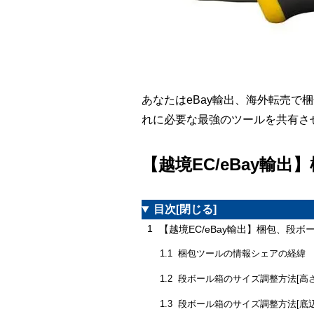
あなたはeBay輸出、海外転売
れに必要な最強のツールを共有さ
【越境EC/eBay輸
目次
[閉じる]
1
【越境EC/eBay輸出】梱包、段
梱包ツールの情報シェアの経緯
1.1
段ボール箱のサイズ調整方法[高さ
1.2
段ボール箱のサイズ調整方法[底
1.3