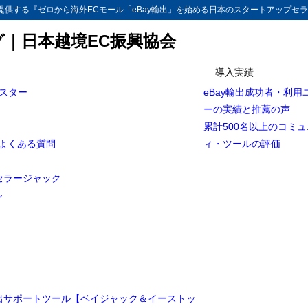
供する『ゼロから海外ECモール「eBay輸出」を始める日本のスタートアップセラ
グ｜日本越境EC振興協会
導入実績
マスター
eBay輸出成功者・利用
Bay輸出】梱包、段ボール箱のサイズを調整・時短を図る方法[完全保存版]
ーの実績と推薦の声
ルの情報シェアの経緯
累計500名以上のコミ
とよくある質問
ィ・ツールの評価
のサイズ調整方法[高さ調整]
のサイズ調整方法[底辺を小さくする方法]
セラージャック
ル
ツール
ァ(OLFA) スピードハイパーAL型 227B
ァ(OLFA) カッター替刃 スピードブレード(大) 5枚入 LBSP5K
り名人
トンシーラー プロ用
輸出サポートツール【ベイジャック＆イーストッ