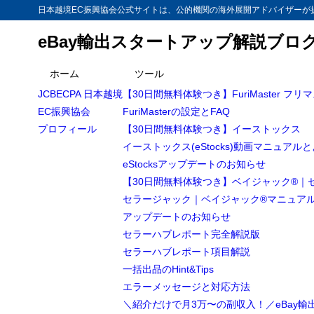
日本越境EC振興協会公式サイトは、公的機関の海外展開アドバイザーが提
eBay輸出スタートアップ解説ブロ
目次
ホーム
ツール
JCBECPA 日本越境
【30日間無料体験つき】FuriMaster フリ
1
【越境EC/e
EC振興協会
FuriMasterの設定とFAQ
梱包ツー
1.1
プロフィール
【30日間無料体験つき】イーストックス
イーストックス(eStocks)動画マニュアル
段ボール箱
1.2
eStocksアップデートのお知らせ
段ボール箱
1.3
【30日間無料体験つき】ベイジャック®｜
セラージャック｜ベイジャック®マニュア
梱包最強
1.4
アップデートのお知らせ
オルフ
1.4.1
セラーハブレポート完全解説版
オルフ
1.4.2
セラーハブレポート項目解説
一括出品のHint&Tips
箱切
1.4.3
エラーメッセージと対応方法
カー
1.4.4
＼紹介だけで月3万〜の副収入！／eBay