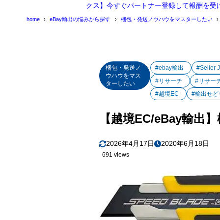
クス】今すぐパートナー登録して報酬を受
2
まとめ
home
eBay輸出の悩みから探す
梱包・発送ノウハウをマスターしたい
梱包・発送ノ
#ebay輸出
#Seller 
ウハウをマス
#リサーチ
#リサー
ターしたい
#越境EC
#輸出せど
【越境EC/eBay輸
2026年4月17日
2020年6月18日
691 views