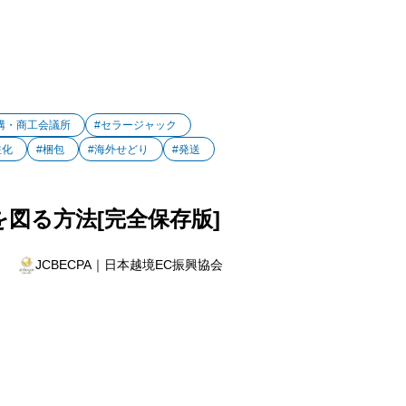
構・商工会議所
#セラージャック
注化
#梱包
#海外せどり
#発送
を図る方法[完全保存版]
JCBECPA｜日本越境EC振興協会