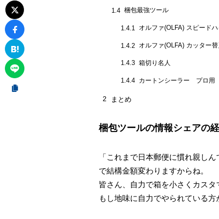
梱包最強ツール
1.4
オルファ(OLFA) スピードハ
1.4.1
オルファ(OLFA) カッター替
1.4.2
箱切り名人
1.4.3
カートンシーラー プロ用
1.4.4
2
まとめ
梱包ツールの情報シェアの
「これまで日本郵便に慣れ親しんで
で結構金額変わりますからね。
皆さん、自力で箱を小さくカスタ
もし地味に自力でやられている方