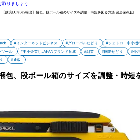
け取りましょう
【越境EC/eBay輸出】梱包、段ボール箱のサイズを調整・時短を図る方法[完全保存版]
Jack
#インターネットビジネス
#グローバルせどり
#ジェトロ・中小機
チツール
#中小企業庁JAPANブランド育成
#副業
#国際せどり
#外
り
#通販
出】梱包、段ボール箱のサイズを調整・時短