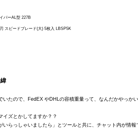
イパーAL型 227B
刃 スピードブレード(大) 5枚入 LBSP5K
経緯
いたので、FedEX やDHLの容積重量って、なんだかやっか
マイズとかしてますか？？
がいらっしゃいましたら」とツールと共に、チャット内が情報