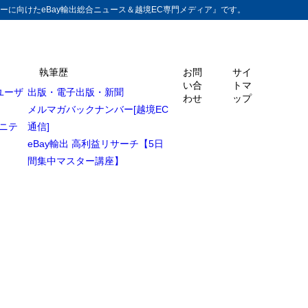
ーに向けたeBay輸出総合ニュース＆越境EC専門メディア』です。
執筆歴
お問
サイ
い合
トマ
ユーザ
出版・電子出版・新聞
わせ
ップ
メルマガバックナンバー[越境EC
ュニテ
通信]
eBay輸出 高利益リサーチ【5日
間集中マスター講座】