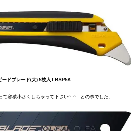
ードブレード(大) 5枚入 LBSP5K
って容積小さくしちゃって下さい^_^ との事でした。