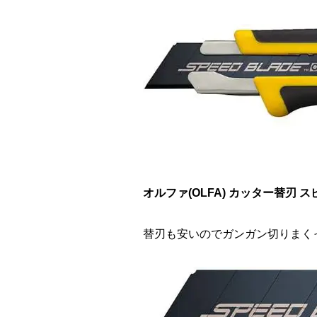
オルファ(OLFA) カッター替刃 スピ
替刃も安いのでガンガン切りまく