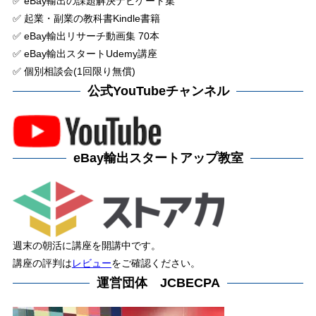
✅ eBay輸出の課題解決ナビゲート集
✅ 起業・副業の教科書Kindle書籍
✅ eBay輸出リサーチ動画集 70本
✅ eBay輸出スタートUdemy講座
✅ 個別相談会(1回限り無償)
公式YouTubeチャンネル
eBay輸出スタートアップ教室
週末の朝活に講座を開講中です。
講座の評判は
レビュー
をご確認ください。
運営団体 JCBECPA