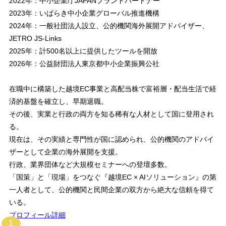
2022年：中小企業庁JAPANブランドパートナー
2023年：いばらき中小企業グローバル推進機構
2024年：一般社団法人設立、公的機関海外展開アドバイザー、
JETRO JS-Links
2025年：計500名以上に提供したツールを開放
2026年：公益財団法人東京都中小企業振興公社
在職中に構築した越境EC事業と高配当株で富裕層・配当生活で経
済的基盤を確立し、早期退職。
その後、実業と行政の両方を知る稀有な人材として国に登用され
る。
現在は、その実績と専門性が国に認められ、公的機関のアドバイ
ザーとして企業の海外展開を支援。
行政、業界団体など大規模セミナーへの登壇多数。
「国策」と「現場」をつなぐ『越境EC × AIソリューション』の第
一人者として、公的機関と民間企業の双方から絶大な信頼を得て
いる。
プロフィール詳細
1