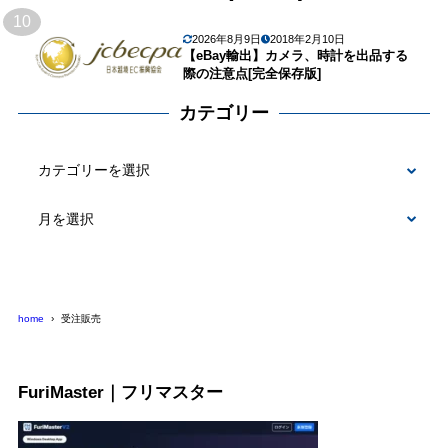
10
2026年8月9日
2018年2月10日
【eBay輸出】カメラ、時計を出品する
際の注意点[完全保存版]
カテゴリー
カ
テ
ゴ
リ
ー
home
受注販売
FuriMaster｜フリマスター