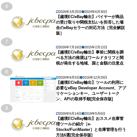
6
2026年3月25日
2024年6月30日
【越境EC/eBay輸出】バイヤーが商品
の受け取りや関税支払いを拒否した場
合のeBayセラーの対応方法［完全解説
版］
7
2026年7月16日
2015年2月12日
【越境EC/eBay輸出】事前に関税を調
べる方法の推奨はワールドタリフと関
税が発生する地域、国と金額の注意点
8
2026年8月5日
2016年12月29日
【越境EC/eBay輸出】ツールの利用に
必要なeBay Developer Account、アプ
リケーションキー、ユーザートーク
ン、APIの取得手順[完全保存版]
9
2026年6月14日
2019年5月6日
【越境EC/eBay輸出】おススメ在庫管
理ツールの紹介［e-
Stocks/FuriMaster］と在庫管理を行う
方法6選[完全保存版]