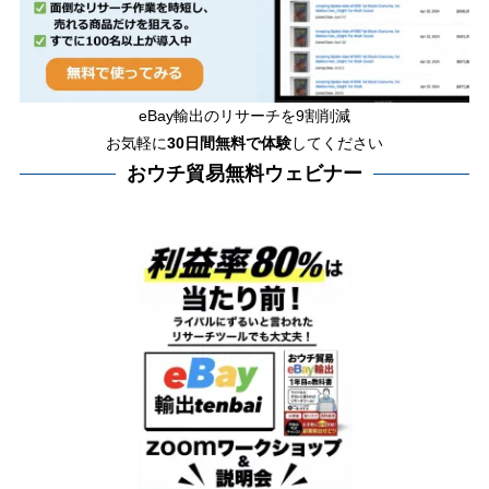
eBay輸出のリサーチを9割削減
お気軽に
30日間
無料で体験
してください
おウチ貿易無料ウェビナー