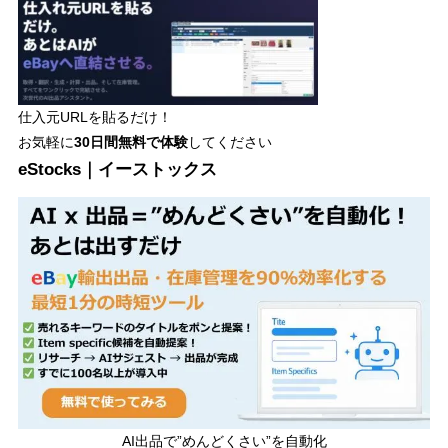
仕入元URLを貼るだけ！
お気軽に
30日間
無料で体験
してください
eStocks｜イーストックス
AI出品で”めんどくさい”を自動化