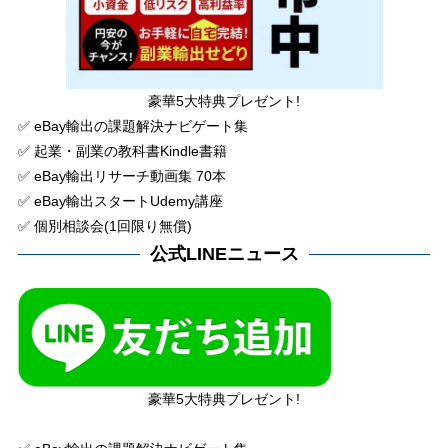
豪華5大特典プレゼント!
✅ eBay輸出の課題解決ナビゲート集
✅ 起業・副業の教科書Kindle書籍
✅ eBay輸出リサーチ動画集 70本
✅ eBay輸出スタートUdemy講座
✅ 個別相談会(1回限り無償)
公式LINEニュース
豪華5大特典プレゼント!