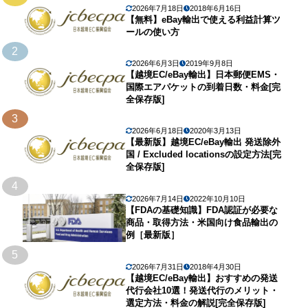
2026年7月18日
2018年6月16日
【無料】eBay輸出で使える利益計算ツ
ールの使い方
2
2026年6月3日
2019年9月8日
【越境EC/eBay輸出】日本郵便EMS・
国際エアパケットの到着日数・料金[完
全保存版]
3
2026年6月18日
2020年3月13日
【最新版】越境EC/eBay輸出 発送除外
国 / Excluded locationsの設定方法[完
全保存版]
4
2026年7月14日
2022年10月10日
【FDAの基礎知識】FDA認証が必要な
商品・取得方法・米国向け食品輸出の
例［最新版］
5
2026年7月31日
2018年4月30日
【越境EC/eBay輸出】おすすめの発送
代行会社10選！発送代行のメリット・
選定方法・料金の解説[完全保存版]