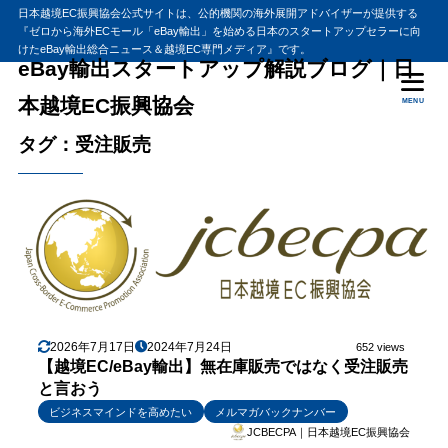
日本越境EC振興協会公式サイトは、公的機関の海外展開アドバイザーが提供する
『ゼロから海外ECモール「eBay輸出」を始める日本のスタートアップセラーに向
けたeBay輸出総合ニュース＆越境EC専門メディア』です。
eBay輸出スタートアップ解説ブログ｜日
本越境EC振興協会
MENU
タグ：受注販売
2026年7月17日
2024年7月24日
652 views
【越境EC/eBay輸出】無在庫販売ではなく受注販売
と言おう
ビジネスマインドを高めたい
メルマガバックナンバー
JCBECPA｜日本越境EC振興協会