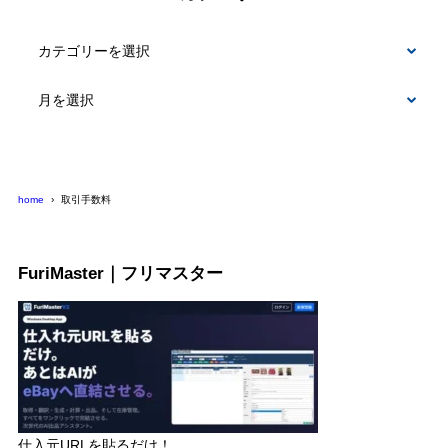
カ
テ
ゴ
リ
ー
home
取引手数料
FuriMaster｜フリマスター
仕入元URLを貼るだけ！