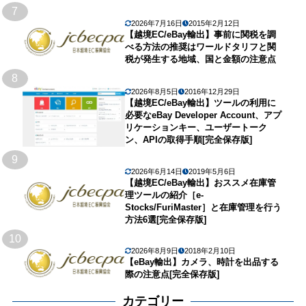
7
2026年7月16日
2015年2月12日
【越境EC/eBay輸出】事前に関税を調
べる方法の推奨はワールドタリフと関
税が発生する地域、国と金額の注意点
8
2026年8月5日
2016年12月29日
【越境EC/eBay輸出】ツールの利用に
必要なeBay Developer Account、アプ
リケーションキー、ユーザートーク
ン、APIの取得手順[完全保存版]
9
2026年6月14日
2019年5月6日
【越境EC/eBay輸出】おススメ在庫管
理ツールの紹介［e-
Stocks/FuriMaster］と在庫管理を行う
方法6選[完全保存版]
10
2026年8月9日
2018年2月10日
【eBay輸出】カメラ、時計を出品する
際の注意点[完全保存版]
カテゴリー