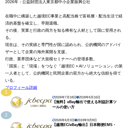
2026年：公益財団法人東京都中小企業振興公社
在職中に構築した越境EC事業と高配当株で富裕層・配当生活で経
済的基盤を確立し、早期退職。
その後、実業と行政の両方を知る稀有な人材として国に登用され
る。
現在は、その実績と専門性が国に認められ、公的機関のアドバイ
ザーとして企業の海外展開を支援。
行政、業界団体など大規模セミナーへの登壇多数。
「国策」と「現場」をつなぐ『越境EC × AIソリューション』の第
一人者として、公的機関と民間企業の双方から絶大な信頼を得て
いる。
プロフィール詳細
1
2026年7月18日
2018年6月16日
【無料】eBay輸出で使える利益計算ツ
ールの使い方
2
2026年6月3日
2019年9月8日
【越境EC/eBay輸出】日本郵便EMS・