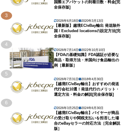
国際エアパケットの到着日数・料金[完
全保存版]
3
2026年6月18日
2020年3月13日
【最新版】越境EC/eBay輸出 発送除外
国 / Excluded locationsの設定方法[完
全保存版]
4
2026年7月14日
2022年10月10日
【FDAの基礎知識】FDA認証が必要な
商品・取得方法・米国向け食品輸出の
例［最新版］
5
2026年7月31日
2018年4月30日
【越境EC/eBay輸出】おすすめの発送
代行会社10選！発送代行のメリット・
選定方法・料金の解説[完全保存版]
6
2026年3月25日
2024年6月30日
【越境EC/eBay輸出】バイヤーが商品
の受け取りや関税支払いを拒否した場
合のeBayセラーの対応方法［完全解説
版］