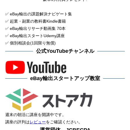
✅ eBay輸出の課題解決ナビゲート集
✅ 起業・副業の教科書Kindle書籍
✅ eBay輸出リサーチ動画集 70本
✅ eBay輸出スタートUdemy講座
✅ 個別相談会(1回限り無償)
公式YouTubeチャンネル
eBay輸出スタートアップ教室
週末の朝活に講座を開講中です。
講座の評判は
レビュー
をご確認ください。
運営団体 JCBECPA