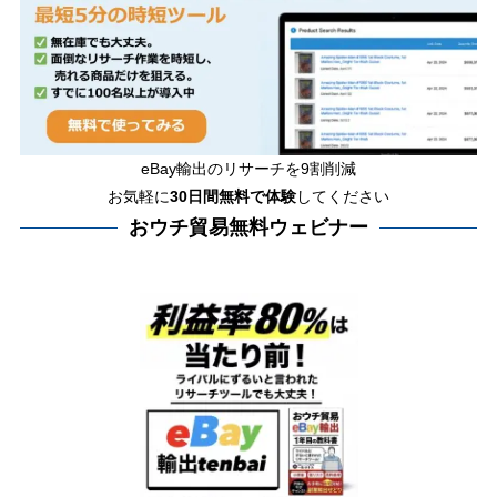
eBay輸出のリサーチを9割削減
お気軽に
30日間
無料で体験
してください
おウチ貿易無料ウェビナー