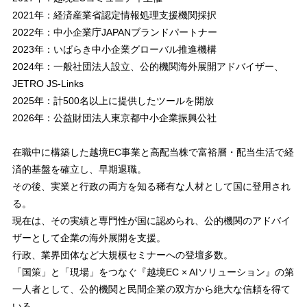
2021年：経済産業省認定情報処理支援機関採択
2022年：中小企業庁JAPANブランドパートナー
2023年：いばらき中小企業グローバル推進機構
2024年：一般社団法人設立、公的機関海外展開アドバイザー、
JETRO JS-Links
2025年：計500名以上に提供したツールを開放
2026年：公益財団法人東京都中小企業振興公社
在職中に構築した越境EC事業と高配当株で富裕層・配当生活で経
済的基盤を確立し、早期退職。
その後、実業と行政の両方を知る稀有な人材として国に登用され
る。
現在は、その実績と専門性が国に認められ、公的機関のアドバイ
ザーとして企業の海外展開を支援。
行政、業界団体など大規模セミナーへの登壇多数。
「国策」と「現場」をつなぐ『越境EC × AIソリューション』の第
一人者として、公的機関と民間企業の双方から絶大な信頼を得て
いる。