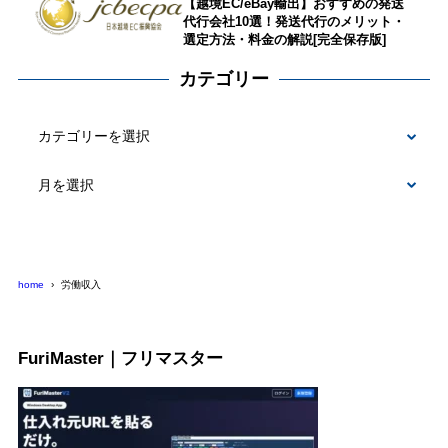
【越境EC/eBay輸出】おすすめの発送
代行会社10選！発送代行のメリット・
選定方法・料金の解説[完全保存版]
カテゴリー
カ
テ
ゴ
リ
ー
home
労働収入
FuriMaster｜フリマスター