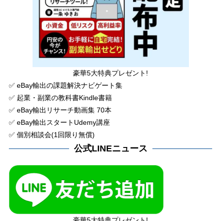
豪華5大特典プレゼント!
✅ eBay輸出の課題解決ナビゲート集
✅ 起業・副業の教科書Kindle書籍
✅ eBay輸出リサーチ動画集 70本
✅ eBay輸出スタートUdemy講座
✅ 個別相談会(1回限り無償)
公式LINEニュース
豪華5大特典プレゼント!