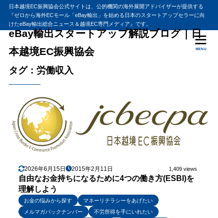
日本越境EC振興協会公式サイトは、公的機関の海外展開アドバイザーが提供する
『ゼロから海外ECモール「eBay輸出」を始める日本のスタートアップセラーに向
けたeBay輸出総合ニュース＆越境EC専門メディア』です。
eBay輸出スタートアップ解説ブログ｜日
本越境EC振興協会
MENU
タグ：労働収入
2026年6月15日
2015年2月11日
1,409 views
自由なお金持ちになるために4つの働き方(ESBI)を
理解しよう
お金の悩みから探す
マネーリテラシーをあげたい
メルマガバックナンバー
不労所得を手にいれたい