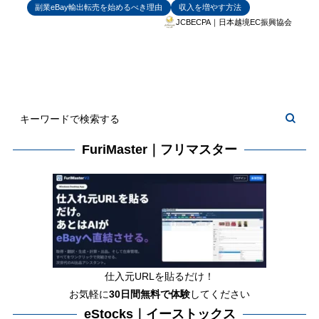
副業eBay輸出転売を始めるべき理由
収入を増やす方法
JCBECPA｜日本越境EC振興協会
FuriMaster｜フリマスター
仕入元URLを貼るだけ！
お気軽に
30日間
無料で体験
してください
eStocks｜イーストックス