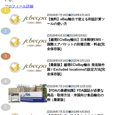
プロフィール詳細
1
2026年7月18日
2018年6月16日
【無料】eBay輸出で使える利益計算ツ
ールの使い方
2
2026年6月3日
2019年9月8日
【越境EC/eBay輸出】日本郵便EMS・
国際エアパケットの到着日数・料金[完
全保存版]
3
2026年6月18日
2020年3月13日
【最新版】越境EC/eBay輸出 発送除外
国 / Excluded locationsの設定方法[完
全保存版]
4
2026年7月14日
2022年10月10日
【FDAの基礎知識】FDA認証が必要な
商品・取得方法・米国向け食品輸出の
例［最新版］
5
2026年7月31日
2018年4月30日