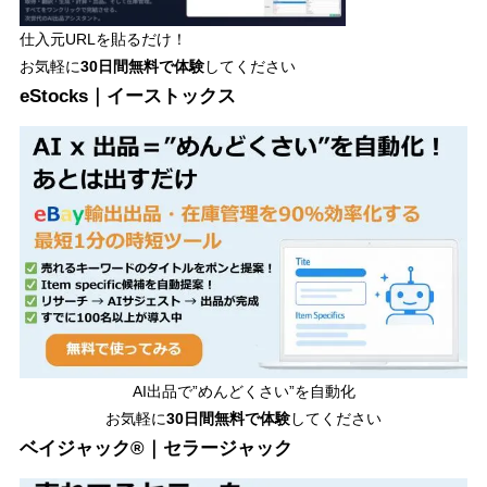
仕入元URLを貼るだけ！
お気軽に
30日間
無料で体験
してください
eStocks｜イーストックス
AI出品で”めんどくさい”を自動化
お気軽に
30日間無料で体験
してください
ベイジャック®｜セラージャック