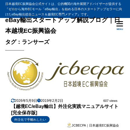
日本越境EC振興協会公式サイトは、公的機関の海外展開アドバイザーが提供する
『ゼロから海外ECモール「eBay輸出」を始める日本のスタートアップセラーに向
けたeBay輸出総合ニュース＆越境EC専門メディア』です。
eBay輸出スタートアップ解説ブログ｜日
本越境EC振興協会
MENU
タグ：ランサーズ
2026年5月9日
2019年2月2日
607 views
【越境EC/eBay輸出】外注化実践マニュアルサイト
[完全保存版]
外注化で手離れしたい
JCBECPA｜日本越境EC振興協会