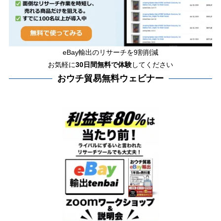
eBay輸出のリサーチを9割削減
お気軽に
30日間
無料で体験
してください
おウチ貿易無料ウェビナー