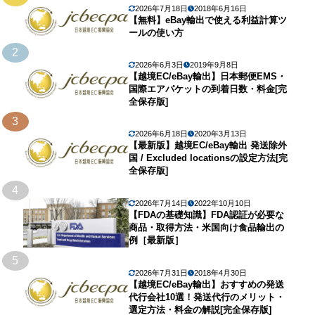
2026年7月18日
2018年6月16日
【無料】eBay輸出で使える利益計算ツ
ールの使い方
2
2026年6月3日
2019年9月8日
【越境EC/eBay輸出】日本郵便EMS・
国際エアパケットの到着日数・料金[完
全保存版]
3
2026年6月18日
2020年3月13日
【最新版】越境EC/eBay輸出 発送除外
国 / Excluded locationsの設定方法[完
全保存版]
4
2026年7月14日
2022年10月10日
【FDAの基礎知識】FDA認証が必要な
商品・取得方法・米国向け食品輸出の
例［最新版］
5
2026年7月31日
2018年4月30日
【越境EC/eBay輸出】おすすめの発送
代行会社10選！発送代行のメリット・
選定方法・料金の解説[完全保存版]