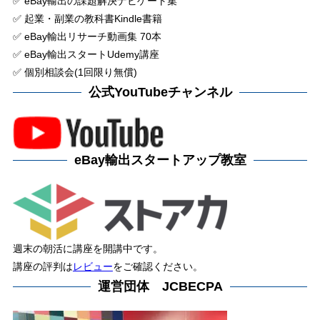
✅ eBay輸出の課題解決ナビゲート集
✅ 起業・副業の教科書Kindle書籍
✅ eBay輸出リサーチ動画集 70本
✅ eBay輸出スタートUdemy講座
✅ 個別相談会(1回限り無償)
公式YouTubeチャンネル
eBay輸出スタートアップ教室
週末の朝活に講座を開講中です。
講座の評判は
レビュー
をご確認ください。
運営団体 JCBECPA