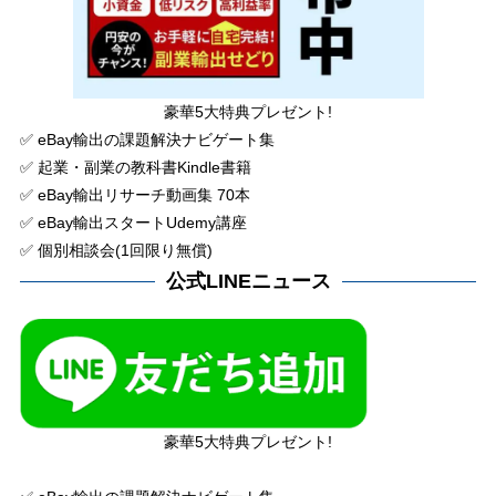
豪華5大特典プレゼント!
✅ eBay輸出の課題解決ナビゲート集
✅ 起業・副業の教科書Kindle書籍
✅ eBay輸出リサーチ動画集 70本
✅ eBay輸出スタートUdemy講座
✅ 個別相談会(1回限り無償)
公式LINEニュース
豪華5大特典プレゼント!