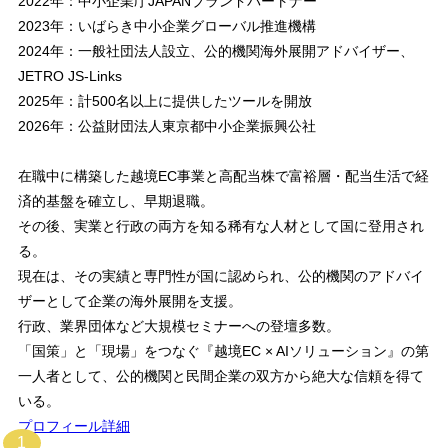
2022年：中小企業庁JAPANブランドパートナー
2023年：いばらき中小企業グローバル推進機構
2024年：一般社団法人設立、公的機関海外展開アドバイザー、
JETRO JS-Links
2025年：計500名以上に提供したツールを開放
2026年：公益財団法人東京都中小企業振興公社
在職中に構築した越境EC事業と高配当株で富裕層・配当生活で経
済的基盤を確立し、早期退職。
その後、実業と行政の両方を知る稀有な人材として国に登用され
る。
現在は、その実績と専門性が国に認められ、公的機関のアドバイ
ザーとして企業の海外展開を支援。
行政、業界団体など大規模セミナーへの登壇多数。
「国策」と「現場」をつなぐ『越境EC × AIソリューション』の第
一人者として、公的機関と民間企業の双方から絶大な信頼を得て
いる。
プロフィール詳細
1