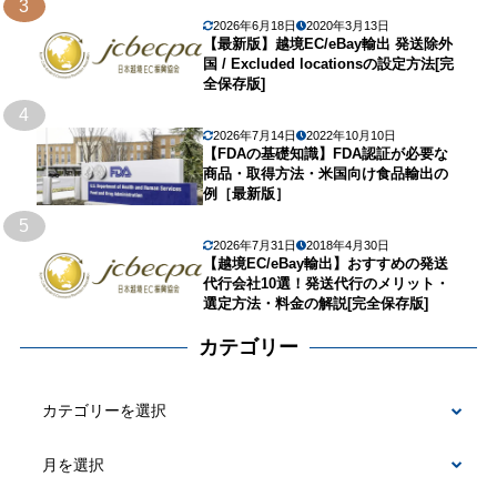
3
2026年6月18日
2020年3月13日
【最新版】越境EC/eBay輸出 発送除外
国 / Excluded locationsの設定方法[完
全保存版]
4
2026年7月14日
2022年10月10日
【FDAの基礎知識】FDA認証が必要な
商品・取得方法・米国向け食品輸出の
例［最新版］
5
2026年7月31日
2018年4月30日
【越境EC/eBay輸出】おすすめの発送
代行会社10選！発送代行のメリット・
選定方法・料金の解説[完全保存版]
カテゴリー
カ
テ
ゴ