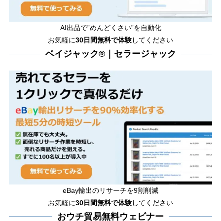
AI出品で”めんどくさい”を自動化
お気軽に
30日間無料で体験
してください
ベイジャック®｜セラージャック
eBay輸出のリサーチを9割削減
お気軽に
30日間
無料で体験
してください
おウチ貿易無料ウェビナー