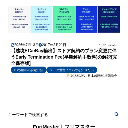
2026年7月13日
2017年3月21日
1,031 views
【越境EC/eBay輸出】ストア契約のプラン変更に伴
うEarly Termination Fee(早期解約手数料)の解説[完
全保存版]
eBay輸出の設定方法
ストア運営ノウハウを知りたい
JCBECPA｜日本越境EC振興協会
FuriMaster｜フリマスター