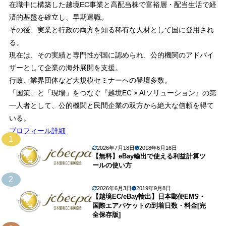
在職中に構築した越境EC事業と高配当株で富裕層・配当生活で経
済的基盤を確立し、早期退職。
その後、実業と行政の両方を知る稀有な人材として国に登用され
る。
現在は、その実績と専門性が国に認められ、公的機関のアドバイ
ザーとして企業の海外展開を支援。
行政、業界団体など大規模セミナーへの登壇多数。
「国策」と「現場」をつなぐ『越境EC × AIソリューション』の第
一人者として、公的機関と民間企業の双方から絶大な信頼を得て
いる。
プロフィール詳細
1
2026年7月18日
2018年6月16日
【無料】eBay輸出で使える利益計算ツ
ールの使い方
2
2026年6月3日
2019年9月8日
【越境EC/eBay輸出】日本郵便EMS・
国際エアパケットの到着日数・料金[完
全保存版]