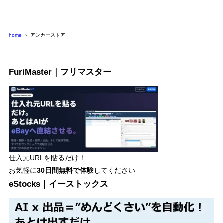
リ
ー
home
アンカーストア
FuriMaster｜フリマスター
仕入元URLを貼るだけ！
お気軽に
30日間
無料で体験
してください
eStocks｜イーストックス