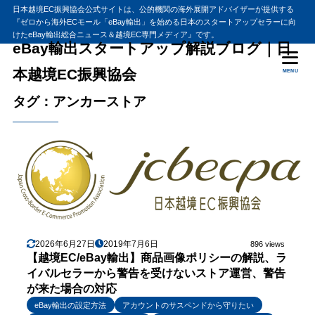
日本越境EC振興協会公式サイトは、公的機関の海外展開アドバイザーが提供する
『ゼロから海外ECモール「eBay輸出」を始める日本のスタートアップセラーに向
けたeBay輸出総合ニュース＆越境EC専門メディア』です。
eBay輸出スタートアップ解説ブログ｜日
本越境EC振興協会
MENU
タグ：アンカーストア
2026年6月27日
2019年7月6日
896 views
【越境EC/eBay輸出】商品画像ポリシーの解説、ラ
イバルセラーから警告を受けないストア運営、警告
が来た場合の対応
eBay輸出の設定方法
アカウントのサスペンドから守りたい