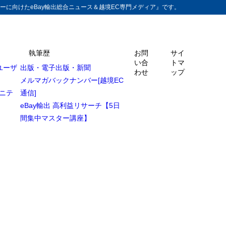
ーに向けたeBay輸出総合ニュース＆越境EC専門メディア』です。
執筆歴
お問
サイ
い合
トマ
ユーザ
出版・電子出版・新聞
わせ
ップ
メルマガバックナンバー[越境EC
ュニテ
通信]
eBay輸出 高利益リサーチ【5日
間集中マスター講座】