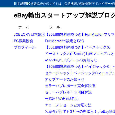
日本越境EC振興協会公式サイトは、公的機関の海外展開アドバイザーが提
eBay輸出スタートアップ解説ブロ
ホーム
ツール
JCBECPA 日本越境
【30日間無料体験つき】FuriMaster フリ
EC振興協会
FuriMasterの設定とFAQ
プロフィール
【30日間無料体験つき】イーストックス
イーストックス(eStocks)動画マニュアル
eStocksアップデートのお知らせ
【30日間無料体験つき】ベイジャック®｜
セラージャック｜ベイジャック®マニュア
アップデートのお知らせ
セラーハブレポート完全解説版
セラーハブレポート項目解説
一括出品のHint&Tips
エラーメッセージと対応方法
＼紹介だけで月3万〜の副収入！／eBay