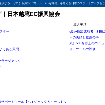
供する『ゼロから海外ECモール「eBay輸出」を始める日本のスタートアップセラ
グ｜日本越境EC振興協会
導入実績
マスター
eBay輸出成功者・利用
ーの実績と推薦の声
累計500名以上のコミ
とよくある質問
ィ・ツールの評価
セラージャック
ル
輸出サポートツール【ベイジャック＆イーストッ