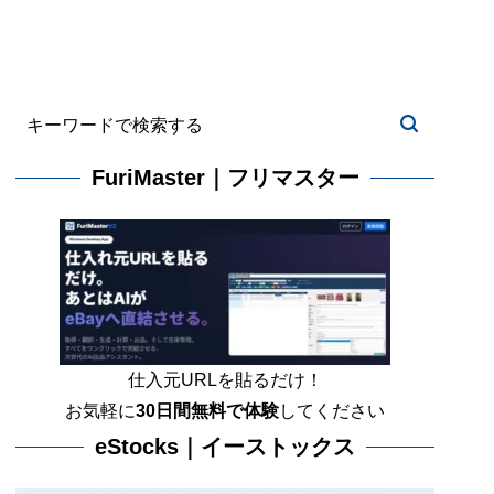
FuriMaster｜フリマスター
仕入元URLを貼るだけ！
お気軽に
30日間
無料で体験
してください
eStocks｜イーストックス