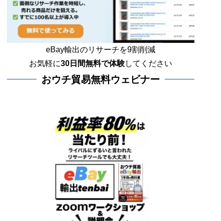
eBay輸出のリサーチを9割削減
お気軽に
30日間
無料で体験
してください
おウチ貿易無料ウェビナー