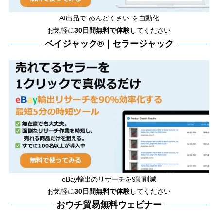
AI出品で”めんどくさい”を自動化
お気軽に
30日間無料で体験
してください
ベイジャック®｜セラージャック
eBay輸出のリサーチを9割削減
お気軽に
30日間
無料で体験
してください
おウチ貿易無料ウェビナー