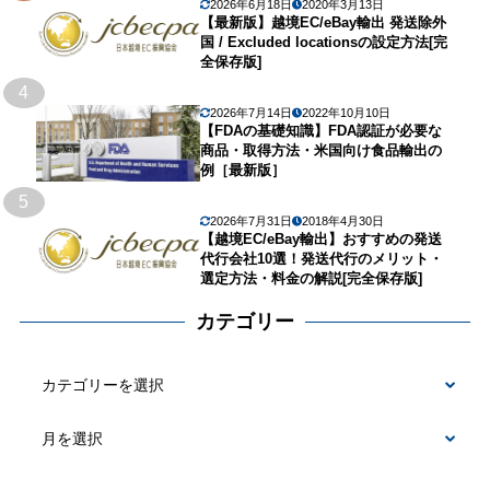
2026年6月18日
2020年3月13日
【最新版】越境EC/eBay輸出 発送除外
国 / Excluded locationsの設定方法[完
全保存版]
4
2026年7月14日
2022年10月10日
【FDAの基礎知識】FDA認証が必要な
商品・取得方法・米国向け食品輸出の
例［最新版］
5
2026年7月31日
2018年4月30日
【越境EC/eBay輸出】おすすめの発送
代行会社10選！発送代行のメリット・
選定方法・料金の解説[完全保存版]
カテゴリー
カ
テ
ゴ
リ