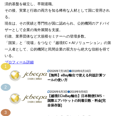
済的基盤を確立し、早期退職。
その後、実業と行政の両方を知る稀有な人材として国に登用され
る。
現在は、その実績と専門性が国に認められ、公的機関のアドバイ
ザーとして企業の海外展開を支援。
行政、業界団体など大規模セミナーへの登壇多数。
「国策」と「現場」をつなぐ『越境EC × AIソリューション』の第
一人者として、公的機関と民間企業の双方から絶大な信頼を得て
いる。
プロフィール詳細
1
2026年7月18日
2018年6月16日
【無料】eBay輸出で使える利益計算ツ
ールの使い方
2
2026年6月3日
2019年9月8日
【越境EC/eBay輸出】日本郵便EMS・
国際エアパケットの到着日数・料金[完
全保存版]
3