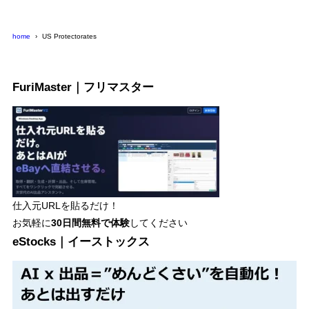
ー
home
US Protectorates
FuriMaster｜フリマスター
仕入元URLを貼るだけ！
お気軽に
30日間
無料で体験
してください
eStocks｜イーストックス