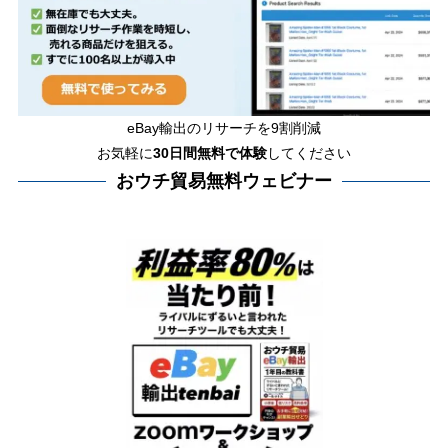
eBay輸出のリサーチを9割削減
お気軽に
30日間
無料で体験
してください
おウチ貿易無料ウェビナー