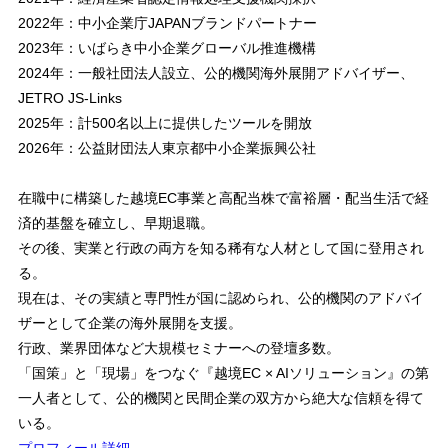
2022年：中小企業庁JAPANブランドパートナー
2023年：いばらき中小企業グローバル推進機構
2024年：一般社団法人設立、公的機関海外展開アドバイザー、
JETRO JS-Links
2025年：計500名以上に提供したツールを開放
2026年：公益財団法人東京都中小企業振興公社
在職中に構築した越境EC事業と高配当株で富裕層・配当生活で経
済的基盤を確立し、早期退職。
その後、実業と行政の両方を知る稀有な人材として国に登用され
る。
現在は、その実績と専門性が国に認められ、公的機関のアドバイ
ザーとして企業の海外展開を支援。
行政、業界団体など大規模セミナーへの登壇多数。
「国策」と「現場」をつなぐ『越境EC × AIソリューション』の第
一人者として、公的機関と民間企業の双方から絶大な信頼を得て
いる。
プロフィール詳細