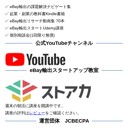
✅ eBay輸出の課題解決ナビゲート集
✅ 起業・副業の教科書Kindle書籍
✅ eBay輸出リサーチ動画集 70本
✅ eBay輸出スタートUdemy講座
✅ 個別相談会(1回限り無償)
公式YouTubeチャンネル
eBay輸出スタートアップ教室
週末の朝活に講座を開講中です。
講座の評判は
レビュー
をご確認ください。
運営団体 JCBECPA