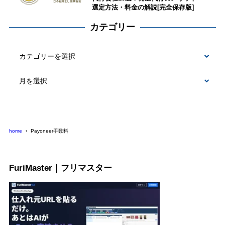
選定方法・料金の解説[完全保存版]
カテゴリー
カ
テ
ゴ
リ
ー
home
Payoneer手数料
FuriMaster｜フリマスター