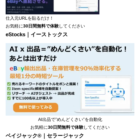
仕入元URLを貼るだけ！
お気軽に
30日間
無料で体験
してください
eStocks｜イーストックス
AI出品で”めんどくさい”を自動化
お気軽に
30日間無料で体験
してください
ベイジャック®｜セラージャック