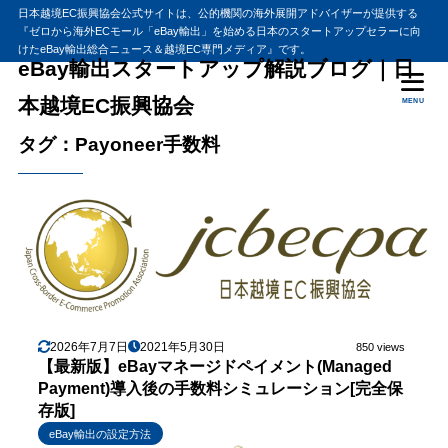
日本越境EC振興協会公式サイトは、公的機関の海外展開アドバイザーが提供する
『ゼロから海外ECモール「eBay輸出」を始める日本のスタートアップセラーに向
けたeBay輸出総合ニュース＆越境EC専門メディア』です。
eBay輸出スタートアップ解説ブログ｜日
本越境EC振興協会
MENU
タグ：Payoneer手数料
2026年7月7日
2021年5月30日
850 views
【最新版】eBayマネージドペイメント(Managed
Payment)導入後の手数料シミュレーション[完全保
存版]
eBay輸出の設定方法