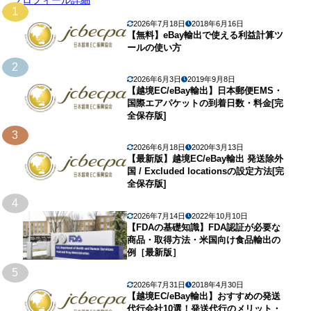
1
2026年7月18日
2018年6月16日
【無料】eBay輸出で使える利益計算ツ
ールの使い方
2
2026年6月3日
2019年9月8日
【越境EC/eBay輸出】日本郵便EMS・
国際エアパケットの到着日数・料金[完
全保存版]
3
2026年6月18日
2020年3月13日
【最新版】越境EC/eBay輸出 発送除外
国 / Excluded locationsの設定方法[完
全保存版]
4
2026年7月14日
2022年10月10日
【FDAの基礎知識】FDA認証が必要な
商品・取得方法・米国向け食品輸出の
例［最新版］
5
2026年7月31日
2018年4月30日
【越境EC/eBay輸出】おすすめの発送
代行会社10選！発送代行のメリット・