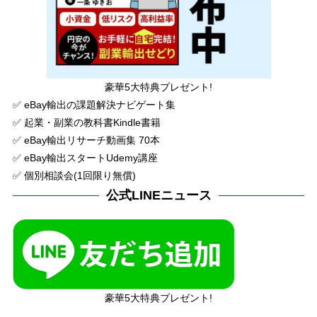
豪華5大特典プレゼント!
✅ eBay輸出の課題解決ナビゲート集
✅ 起業・副業の教科書Kindle書籍
✅ eBay輸出リサーチ動画集 70本
✅ eBay輸出スタートUdemy講座
✅ 個別相談会(1回限り無償)
公式LINEニュース
豪華5大特典プレゼント!