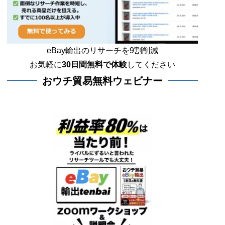
eBay輸出のリサーチを9割削減
お気軽に
30日間
無料で体験
してください
おウチ貿易無料ウェビナー