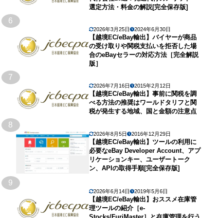
選定方法・料金の解説[完全保存版]
6
2026年3月25日
2024年6月30日
【越境EC/eBay輸出】バイヤーが商品
の受け取りや関税支払いを拒否した場
合のeBayセラーの対応方法［完全解説
版］
7
2026年7月16日
2015年2月12日
【越境EC/eBay輸出】事前に関税を調
べる方法の推奨はワールドタリフと関
税が発生する地域、国と金額の注意点
8
2026年8月5日
2016年12月29日
【越境EC/eBay輸出】ツールの利用に
必要なeBay Developer Account、アプ
リケーションキー、ユーザートーク
ン、APIの取得手順[完全保存版]
9
2026年6月14日
2019年5月6日
【越境EC/eBay輸出】おススメ在庫管
理ツールの紹介［e-
Stocks/FuriMaster］と在庫管理を行う