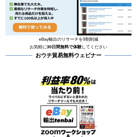
eBay輸出のリサーチを9割削減
お気軽に
30日間
無料で体験
してください
おウチ貿易無料ウェビナー