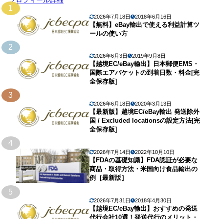
1
2026年7月18日
2018年6月16日
【無料】eBay輸出で使える利益計算ツ
ールの使い方
2
2026年6月3日
2019年9月8日
【越境EC/eBay輸出】日本郵便EMS・
国際エアパケットの到着日数・料金[完
全保存版]
3
2026年6月18日
2020年3月13日
【最新版】越境EC/eBay輸出 発送除外
国 / Excluded locationsの設定方法[完
全保存版]
4
2026年7月14日
2022年10月10日
【FDAの基礎知識】FDA認証が必要な
商品・取得方法・米国向け食品輸出の
例［最新版］
5
2026年7月31日
2018年4月30日
【越境EC/eBay輸出】おすすめの発送
代行会社10選！発送代行のメリット・