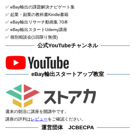
✅ eBay輸出の課題解決ナビゲート集
✅ 起業・副業の教科書Kindle書籍
✅ eBay輸出リサーチ動画集 70本
✅ eBay輸出スタートUdemy講座
✅ 個別相談会(1回限り無償)
公式YouTubeチャンネル
eBay輸出スタートアップ教室
週末の朝活に講座を開講中です。
講座の評判は
レビュー
をご確認ください。
運営団体 JCBECPA