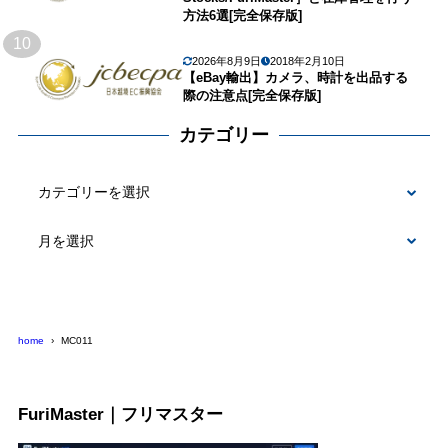
方法6選[完全保存版]
10
2026年8月9日
2018年2月10日
【eBay輸出】カメラ、時計を出品する
際の注意点[完全保存版]
カテゴリー
カ
テ
ゴ
リ
ー
home
MC011
FuriMaster｜フリマスター