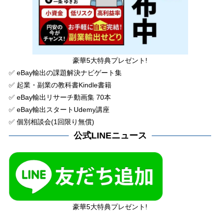
豪華5大特典プレゼント!
✅ eBay輸出の課題解決ナビゲート集
✅ 起業・副業の教科書Kindle書籍
✅ eBay輸出リサーチ動画集 70本
✅ eBay輸出スタートUdemy講座
✅ 個別相談会(1回限り無償)
公式LINEニュース
豪華5大特典プレゼント!