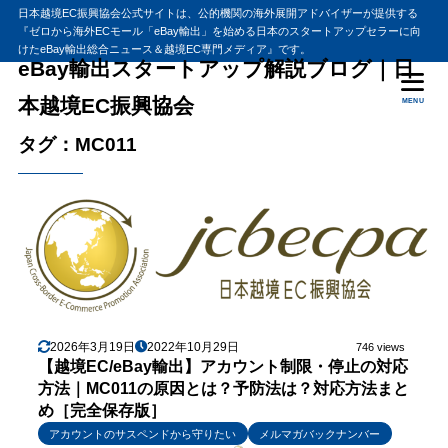
日本越境EC振興協会公式サイトは、公的機関の海外展開アドバイザーが提供する
『ゼロから海外ECモール「eBay輸出」を始める日本のスタートアップセラーに向
けたeBay輸出総合ニュース＆越境EC専門メディア』です。
eBay輸出スタートアップ解説ブログ｜日
本越境EC振興協会
MENU
タグ：MC011
2026年3月19日
2022年10月29日
746 views
【越境EC/eBay輸出】アカウント制限・停止の対応
方法｜MC011の原因とは？予防法は？対応方法まと
め［完全保存版］
アカウントのサスペンドから守りたい
メルマガバックナンバー