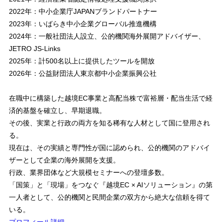
2022年：中小企業庁JAPANブランドパートナー
2023年：いばらき中小企業グローバル推進機構
2024年：一般社団法人設立、公的機関海外展開アドバイザー、
JETRO JS-Links
2025年：計500名以上に提供したツールを開放
2026年：公益財団法人東京都中小企業振興公社
在職中に構築した越境EC事業と高配当株で富裕層・配当生活で経
済的基盤を確立し、早期退職。
その後、実業と行政の両方を知る稀有な人材として国に登用され
る。
現在は、その実績と専門性が国に認められ、公的機関のアドバイ
ザーとして企業の海外展開を支援。
行政、業界団体など大規模セミナーへの登壇多数。
「国策」と「現場」をつなぐ『越境EC × AIソリューション』の第
一人者として、公的機関と民間企業の双方から絶大な信頼を得て
いる。
プロフィール詳細