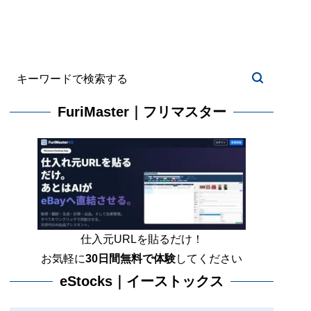
FuriMaster｜フリマスター
仕入元URLを貼るだけ！
お気軽に
30日間
無料で体験
してください
eStocks｜イーストックス