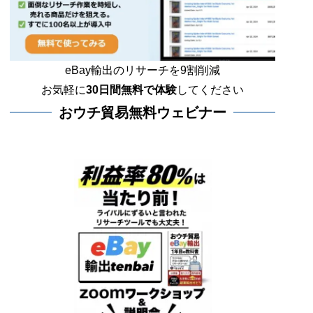
eBay輸出のリサーチを9割削減
お気軽に
30日間
無料で体験
してください
おウチ貿易無料ウェビナー