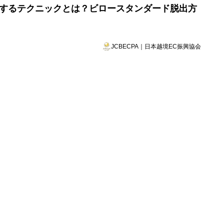
荒稼ぎするテクニックとは？ビロースタンダード脱出方
JCBECPA｜日本越境EC振興協会