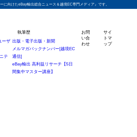
ーに向けたeBay輸出総合ニュース＆越境EC専門メディア』です。
執筆歴
お問
サイ
い合
トマ
ユーザ
出版・電子出版・新聞
わせ
ップ
メルマガバックナンバー[越境EC
ュニテ
通信]
eBay輸出 高利益リサーチ【5日
間集中マスター講座】