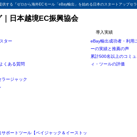
供する『ゼロから海外ECモール「eBay輸出」を始める日本のスタートアップセラ
グ｜日本越境EC振興協会
導入実績
マスター
eBay輸出成功者・利用
ーの実績と推薦の声
累計500名以上のコミ
とよくある質問
ィ・ツールの評価
セラージャック
ル
輸出サポートツール【ベイジャック＆イーストッ