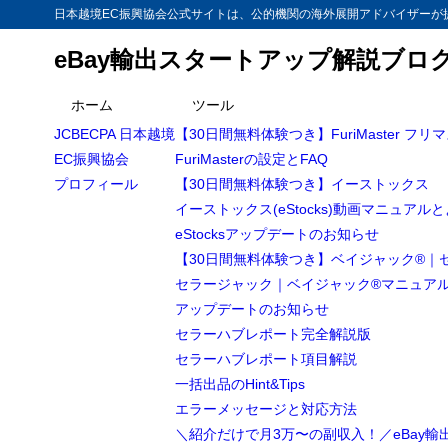
日本越境EC振興協会公式サイトは、公的機関の海外展開アドバイザーが提
eBay輸出スタートアップ解説ブロ
ホーム
ツール
JCBECPA 日本越境
【30日間無料体験つき】FuriMaster フリ
EC振興協会
FuriMasterの設定とFAQ
プロフィール
【30日間無料体験つき】イーストックス
イーストックス(eStocks)動画マニュアル
eStocksアップデートのお知らせ
【30日間無料体験つき】ベイジャック®｜
セラージャック｜ベイジャック®マニュア
アップデートのお知らせ
セラーハブレポート完全解説版
セラーハブレポート項目解説
一括出品のHint&Tips
エラーメッセージと対応方法
＼紹介だけで月3万〜の副収入！／eBay