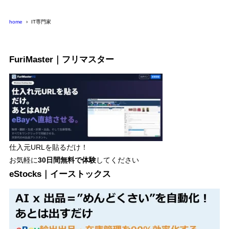
ー
home
IT専門家
FuriMaster｜フリマスター
仕入元URLを貼るだけ！
お気軽に
30日間
無料で体験
してください
eStocks｜イーストックス