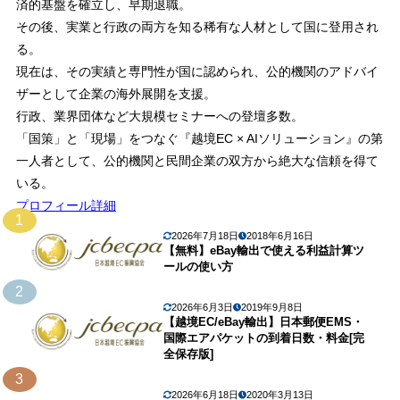
済的基盤を確立し、早期退職。
その後、実業と行政の両方を知る稀有な人材として国に登用され
る。
現在は、その実績と専門性が国に認められ、公的機関のアドバイ
ザーとして企業の海外展開を支援。
行政、業界団体など大規模セミナーへの登壇多数。
「国策」と「現場」をつなぐ『越境EC × AIソリューション』の第
一人者として、公的機関と民間企業の双方から絶大な信頼を得て
いる。
プロフィール詳細
1
2026年7月18日
2018年6月16日
【無料】eBay輸出で使える利益計算ツ
ールの使い方
2
2026年6月3日
2019年9月8日
【越境EC/eBay輸出】日本郵便EMS・
国際エアパケットの到着日数・料金[完
全保存版]
3
2026年6月18日
2020年3月13日