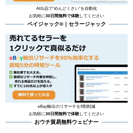
AI出品で”めんどくさい”を自動化
お気軽に
30日間無料で体験
してください
ベイジャック®｜セラージャック
eBay輸出のリサーチを9割削減
お気軽に
30日間
無料で体験
してください
おウチ貿易無料ウェビナー