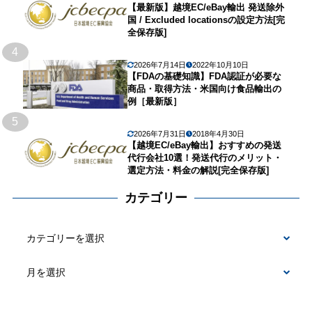
【最新版】越境EC/eBay輸出 発送除外
国 / Excluded locationsの設定方法[完
全保存版]
4
2026年7月14日
2022年10月10日
【FDAの基礎知識】FDA認証が必要な
商品・取得方法・米国向け食品輸出の
例［最新版］
5
2026年7月31日
2018年4月30日
【越境EC/eBay輸出】おすすめの発送
代行会社10選！発送代行のメリット・
選定方法・料金の解説[完全保存版]
カテゴリー
カ
テ
ゴ
リ