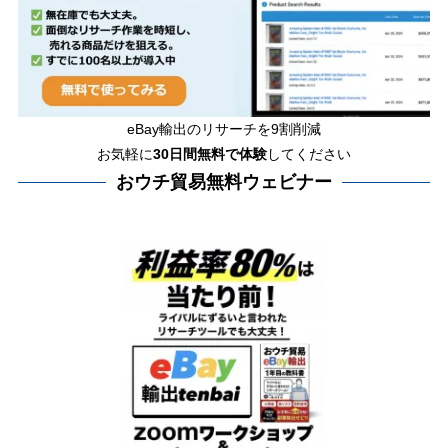
eBay輸出のリサーチを9割削減
お気軽に
30日間
無料で体験
してください
おウチ貿易無料ウェビナー