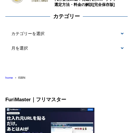
選定方法・料金の解説[完全保存版]
カテゴリー
カ
テ
ゴ
リ
ー
home
ISBN
FuriMaster｜フリマスター