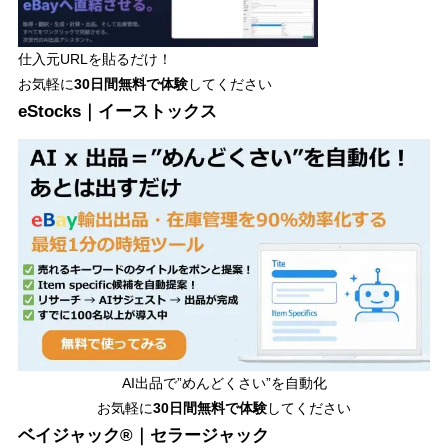
仕入元URLを貼るだけ！
お気軽に
30日間
無料で体験
してください
eStocks｜イーストックス
AI出品で”めんどくさい”を自動化
お気軽に
30日間無料で体験
してください
ベイジャック®｜セラージャック