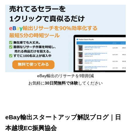
eBay輸出のリサーチを9割削減
お気軽に
30日間
無料で体験
してください
eBay輸出スタートアップ解説ブログ｜日
本越境EC振興協会