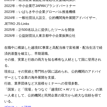
2022年：中小企業庁JAPANブランドパートナー
2023年：いばらき中小企業グローバル推進機構
2024年：一般社団法人設立、公的機関海外展開アドバイザー、
JETRO JS-Links
2025年：計500名以上に提供したツールを開放
2026年：公益財団法人東京都中小企業振興公社
在職中に構築した越境EC事業と高配当株で富裕層・配当生活で経
済的基盤を確立し、早期退職。
その後、実業と行政の両方を知る稀有な人材として国に登用され
る。
現在は、その実績と専門性が国に認められ、公的機関のアドバイ
ザーとして企業の海外展開を支援。
行政、業界団体など大規模セミナーへの登壇多数。
「国策」と「現場」をつなぐ『越境EC × AIソリューション』の第
一人者として、公的機関と民間企業の双方から絶大な信頼を得て
いる。