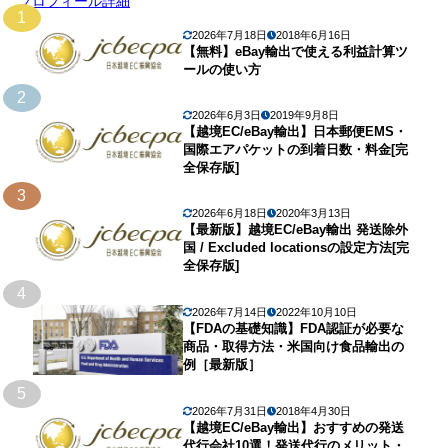
プロフィール詳細
1
2026年7月18日
2018年6月16日
【無料】eBay輸出で使える利益計算ツ
ールの使い方
2
2026年6月3日
2019年9月8日
【越境EC/eBay輸出】日本郵便EMS・
国際エアパケットの到着日数・料金[完
全保存版]
3
2026年6月18日
2020年3月13日
【最新版】越境EC/eBay輸出 発送除外
国 / Excluded locationsの設定方法[完
全保存版]
4
2026年7月14日
2022年10月10日
【FDAの基礎知識】FDA認証が必要な
商品・取得方法・米国向け食品輸出の
例［最新版］
5
2026年7月31日
2018年4月30日
【越境EC/eBay輸出】おすすめの発送
代行会社10選！発送代行のメリット・