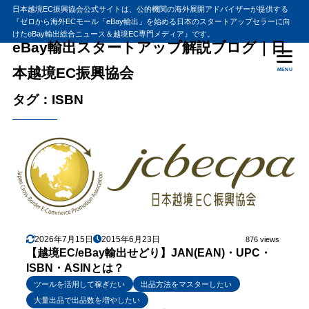
日本越境EC振興協会公式サイトは、公的機関の海外展開アドバイザーが提供する
『ゼロから海外ECモール「eBay輸出」を始める日本のスタートアップセラーに向
けたeBay輸出総合ニュース＆越境EC専門メディア』です。
eBay輸出スタートアップ解説ブログ｜日
本越境EC振興協会
MENU
タグ：ISBN
2026年7月15日
2015年6月23日
876 views
【越境EC/eBay輸出せどり】JAN(EAN)・UPC・
ISBN・ASINとは？
ツールを活用して稼ぎたい
出品方法をマスターしたい
大量出品で出品数を増やしたい