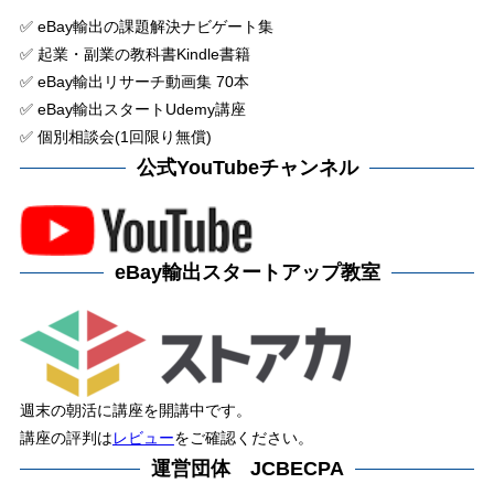
✅ eBay輸出の課題解決ナビゲート集
✅ 起業・副業の教科書Kindle書籍
✅ eBay輸出リサーチ動画集 70本
✅ eBay輸出スタートUdemy講座
✅ 個別相談会(1回限り無償)
公式YouTubeチャンネル
eBay輸出スタートアップ教室
週末の朝活に講座を開講中です。
講座の評判は
レビュー
をご確認ください。
運営団体 JCBECPA