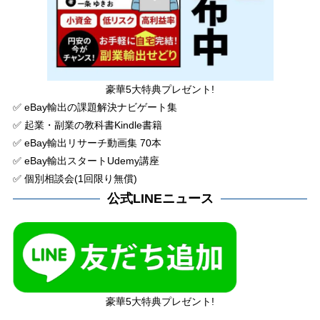
豪華5大特典プレゼント!
✅ eBay輸出の課題解決ナビゲート集
✅ 起業・副業の教科書Kindle書籍
✅ eBay輸出リサーチ動画集 70本
✅ eBay輸出スタートUdemy講座
✅ 個別相談会(1回限り無償)
公式LINEニュース
豪華5大特典プレゼント!